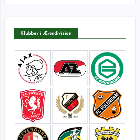
t
e
r
:
Klubber i Æresdivision