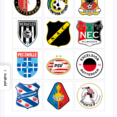
→
Indhold