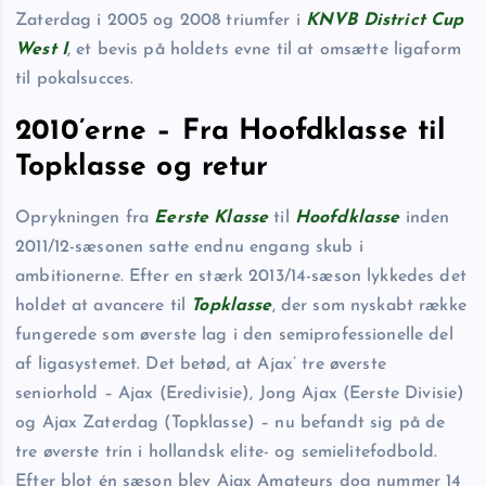
Zaterdag i 2005 og 2008 triumfer i
KNVB District Cup
West I
, et bevis på holdets evne til at omsætte ligaform
til pokalsucces.
2010’erne – Fra Hoofdklasse til
Topklasse og retur
Oprykningen fra
Eerste Klasse
til
Hoofdklasse
inden
2011/12-sæsonen satte endnu engang skub i
ambitionerne. Efter en stærk 2013/14-sæson lykkedes det
holdet at avancere til
Topklasse
, der som nyskabt række
fungerede som øverste lag i den semiprofessionelle del
af ligasystemet. Det betød, at Ajax’ tre øverste
seniorhold – Ajax (Eredivisie), Jong Ajax (Eerste Divisie)
og Ajax Zaterdag (Topklasse) – nu befandt sig på de
tre øverste trin i hollandsk elite- og semielitefodbold.
Efter blot én sæson blev Ajax Amateurs dog nummer 14