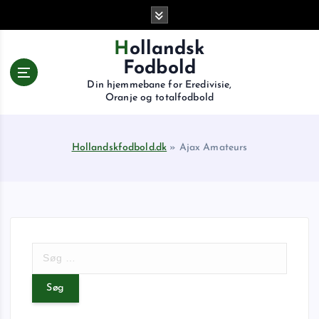
G
å
t
Hollandsk
i
Fodbold
l
Din hjemmebane for Eredivisie,
i
Oranje og totalfodbold
n
d
h
Hollandskfodbold.dk
»
Ajax Amateurs
o
l
d
S
ø
g
e
f