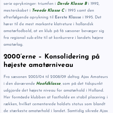
serie oprykninger: triumfen i
Derde Klasse B
i 1992,
mesterskabet i
Tweede Klasse C
i 1993 samt den
efterfølgende oprykning til
Eerste Klasse
i 1995. Det
hører til de mest markante klatreture i hollandsk
amatørfodbold, at en klub på få sæsoner bevæger sig
fra regional sub-elite til at konkurrere i landets højere
amatørlag.
2000’erne – Konsolidering på
højeste amatørniveau
Fra sæsonen 2003/04 til 2008/09 deltog Ajax Amateurs
i den daværende
Hoofdklasse
, som på det tidspunkt
udgjorde det højeste niveau for amatørhold i Holland.
Her formåede klubben at fastholde en stabil placering i
rækken, hvilket cementerede holdets status som blandt
de stærkeste amatørhold i landet. Samtidig sikrede Ajax