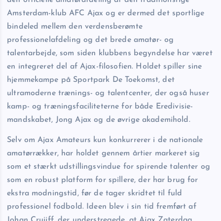
Amsterdam-klub AFC Ajax og er dermed det sportlige
bindeled mellem den verdensberømte
professionelafdeling og det brede amatør- og
talentarbejde, som siden klubbens begyndelse har været
en integreret del af Ajax-filosofien. Holdet spiller sine
hjemmekampe på Sportpark De Toekomst, det
ultramoderne trænings- og talentcenter, der også huser
kamp- og træningsfaciliteterne for både Eredivisie-
mandskabet, Jong Ajax og de øvrige akademihold.
Selv om Ajax Amateurs kun konkurrerer i de nationale
amatør­rækker, har holdet gennem årtier markeret sig
som et stærkt udstillings­vindue for spirende talenter og
som en robust platform for spillere, der har brug for
ekstra modnings­tid, før de tager skridtet til fuld
professionel fodbold. Ideen blev i sin tid fremført af
Johan Cruijff, der understregede, at Ajax Zaterdag