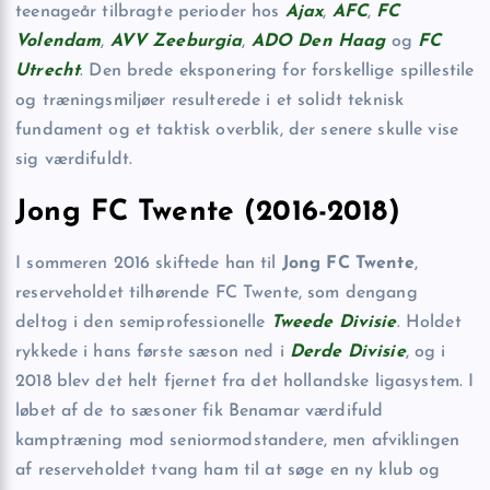
teenageår tilbragte perioder hos
Ajax
,
AFC
,
FC
Volendam
,
AVV Zeeburgia
,
ADO Den Haag
og
FC
Utrecht
. Den brede eksponering for forskellige spillestile
og træningsmiljøer resulterede i et solidt teknisk
fundament og et taktisk overblik, der senere skulle vise
sig værdifuldt.
Jong FC Twente (2016-2018)
I sommeren 2016 skiftede han til
Jong FC Twente
,
reserveholdet tilhørende FC Twente, som dengang
deltog i den semiprofessionelle
Tweede Divisie
. Holdet
rykkede i hans første sæson ned i
Derde Divisie
, og i
2018 blev det helt fjernet fra det hollandske ligasystem. I
løbet af de to sæsoner fik Benamar værdifuld
kamptræning mod seniormodstandere, men afviklingen
af reserveholdet tvang ham til at søge en ny klub og