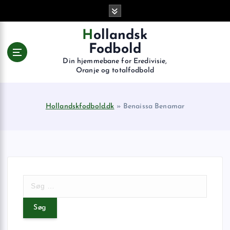
G
å
t
Hollandsk
i
Fodbold
l
Din hjemmebane for Eredivisie,
i
Oranje og totalfodbold
n
d
h
Hollandskfodbold.dk
»
Benaissa Benamar
o
l
d
S
ø
g
e
f