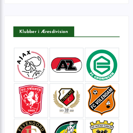
t
e
r
:
Klubber i Æresdivision