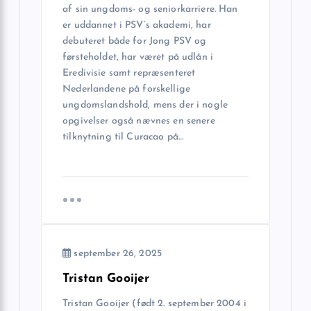
v
af sin ungdoms- og seniorkarriere. Han
er uddannet i PSV’s akademi, har
i
debuteret både for Jong PSV og
førsteholdet, har været på udlån i
g
Eredivisie samt repræsenteret
Nederlandene på forskellige
a
ungdomslandshold, mens der i nogle
opgivelser også nævnes en senere
tilknytning til Curacao på…
t
i
o
n
september 26, 2025
Tristan Gooijer
Tristan Gooijer (født 2. september 2004 i