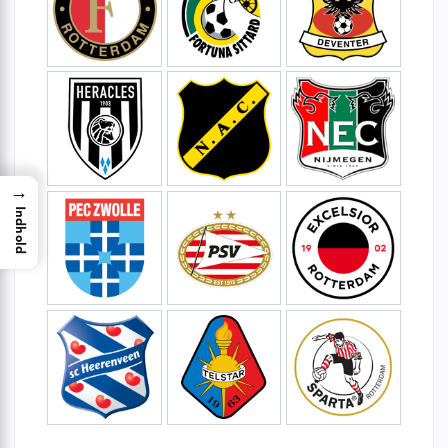
→
Indhold