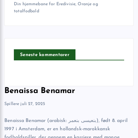
Din hjemmebane for Eredivisie, Oranje og
totalfodbold
Seneste kommentarer
Benaissa Benamar
Spillere
juli 27, 2025
Benaissa Benamar (arabisk: بنعيسى بنعمر), født 8. april
1997 i Amsterdam, er en hollandsk-marokkansk
fodboldspiller, der gennem en karriere med mange