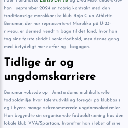
i den hollandske
Eerste Divisie
og Eredivisie, underskrev
han i september 2024 en toårig kontrakt med den
traditionsrige marokkanske klub Raja Club Athletic.
Benamar, der har repræsenteret Marokko på U-23-
niveau, er dermed vendt tilbage til det land, hvor han
tog sine første skridt i seniorfodbold, men denne gang
med betydeligt mere erfaring i bagagen.
Tidlige år og
ungdomskarriere
Benamar voksede op i Amsterdams multikulturelle
fodboldmiljø, hvor talentudvikling foregår på klubbasis
og i byens mange velrenommerede ungdomsakademier.
Han begyndte sin organiserede fodboldtræning hos den
lokale klub VVA/Spartaan, hvorefter han i løbet af sine