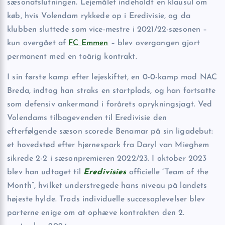
sæsonafslutningen. Lejemålet indeholdt en klausul om
køb, hvis Volendam rykkede op i Eredivisie, og da
klubben sluttede som vice-mestre i 2021/22-sæsonen –
kun overgået af
FC Emmen
– blev overgangen gjort
permanent med en toårig kontrakt.
I sin første kamp efter lejeskiftet, en 0-0-kamp mod NAC
Breda, indtog han straks en startplads, og han fortsatte
som defensiv ankermand i forårets oprykningsjagt. Ved
Volendams tilbagevenden til Eredivisie den
efterfølgende sæson scorede Benamar på sin liga­debut:
et hovedstød efter hjørnespark fra Daryl van Mieghem
sikrede 2-2 i sæsonpremieren 2022/23. I oktober 2023
blev han udtaget til
Eredivisies
officielle “Team of the
Month”, hvilket understregede hans niveau på landets
højeste hylde. Trods individuelle succesoplevelser blev
parterne enige om at ophæve kontrakten den 2.