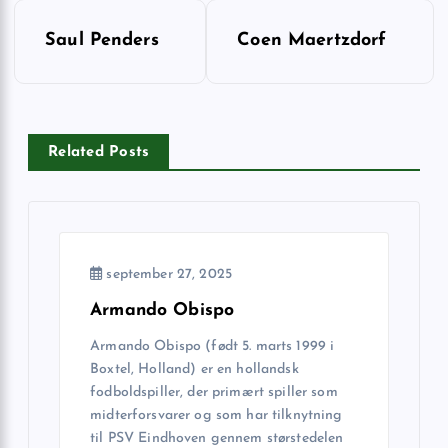
I
Saul Penders
Coen Maertzdorf
n
d
Related Posts
l
æ
g
september 27, 2025
s
Armando Obispo
Armando Obispo (født 5. marts 1999 i
n
Boxtel, Holland) er en hollandsk
fodboldspiller, der primært spiller som
a
midterforsvarer og som har tilknytning
til PSV Eindhoven gennem størstedelen