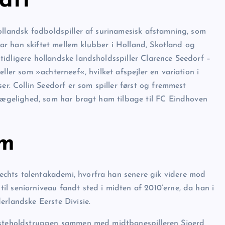
afi
ollandsk fodboldspiller af surinamesisk afstamning, som
 har han skiftet mellem klubber i Holland, Skotland og
idligere hollandske landsholdsspiller Clarence Seedorf –
ller som »achterneef«, hvilket afspejler en variation i
er. Collin Seedorf er som spiller først og fremmest
evægelighed, som har bragt ham tilbage til FC Eindhoven
om
chts talentakademi, hvorfra han senere gik videre mod
l seniorniveau fandt sted i midten af 2010’erne, da han i
erlandske Eerste Divisie.
ørsteholdstruppen sammen med midtbanespilleren Sjoerd