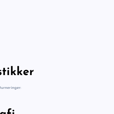
stikker
turneringer: