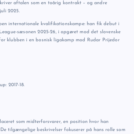
kriver aftalen som en toårig kontrakt – og andre
juli 2025.
bben internationale kvalifikationskampe: han fik debut i
 League-sæsonen 2025-26, i opgøret mod det slovenske
l for klubben i en bosnisk ligakamp mod Rudar Prijedor
p: 2017-18.
placeret som midterforsvarer, en position hvor han
. De tilgængelige beskrivelser fokuserer på hans rolle som