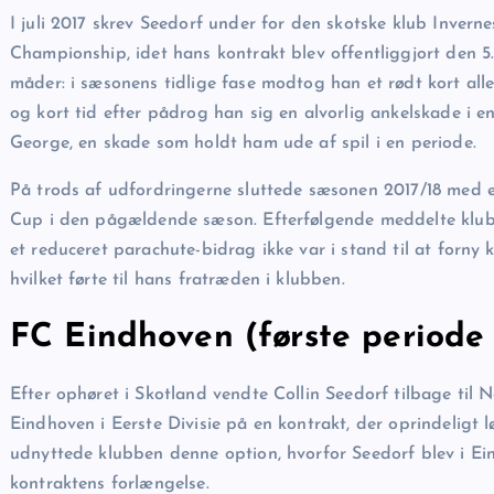
I juli 2017 skrev Seedorf under for den skotske klub Invern
Championship, idet hans kontrakt blev offentliggjort den 5.
måder: i sæsonens tidlige fase modtog han et rødt kort al
og kort tid efter pådrog han sig en alvorlig ankelskade 
George, en skade som holdt ham ude af spil i en periode.
På trods af udfordringerne sluttede sæsonen 2017/18 med en
Cup i den pågældende sæson. Efterfølgende meddelte klub
et reduceret parachute-bidrag ikke var i stand til at forny
hvilket førte til hans fratræden i klubben.
FC Eindhoven (første periode
Efter ophøret i Skotland vendte Collin Seedorf tilbage til 
Eindhoven i Eerste Divisie på en kontrakt, der oprindeligt l
udnyttede klubben denne option, hvorfor Seedorf blev i Ein
kontraktens forlængelse.