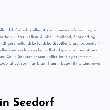
ollandsk fodboldspiller af surinamesisk afstamning, som
 har han skiftet mellem klubber i Holland, Skotland og
idligere hollandske landsholdsspiller Clarence Seedorf –
ller som »achterneef«, hvilket afspejler en variation i
er. Collin Seedorf er som spiller først og fremmest
evægelighed, som har bragt ham tilbage til FC Eindhoven
in Seedorf