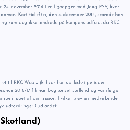
ter 24. november 2014 i en ligaopgør mod Jong PSV, hvor
Koopman. Kort tid efter, den 8. december 2014, scorede han
coring som dog ikke ændrede på kampens udfald, da RKC
tet til RKC Waalwijk, hvor han spillede i perioden
onen 2016/17 fik han begrænset spilletid og var ifølge
kampe i løbet af den sæson, hvilket blev en medvirkende
nye udfordringer i udlandet.
(Skotland)