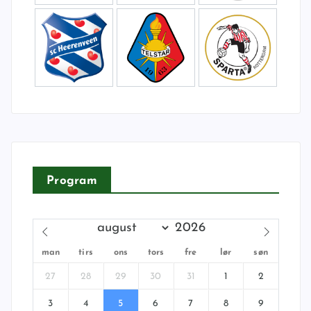
Program
man
tirs
ons
tors
fre
lør
søn
27
28
29
30
31
1
2
3
4
5
6
7
8
9