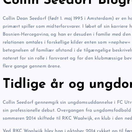
Collin Seedorf Biogr
Collin Dean Seedorf (født 1. maj 1995 i Amsterdam) er en h
primært spiller som midterforsvarer. I løbet af sin karriere
Bosnien-Hercegovina, og han er desuden i familie med den t
relationen omtales i forskellige kilder enten som »nephew« e
betegnelsen af familiær afstand i de tilgængelige beskrivels
noteret for sin rolle i forsvaret og for den klubmæssige b
flere gange gennem årene.
Tidlige år og ungd
Collin Seedorf gennemgik sin ungdomsuddannelse i FC Utre
sin professionelle debut. Overgangen fra ungdomsfodbold ti
sommeren 2014 skiftede til RKC Waalwijk, en klub i den ned
Ved RKC Waalwijk blev han i oktober 2014 rykket op til f