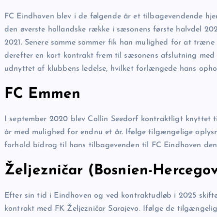
FC Eindhoven blev i de følgende år et tilbagevendende hje
den øverste hollandske række i sæsonens første halvdel 202
2021. Senere samme sommer fik han mulighed for at træne
derefter en kort kontrakt frem til sæsonens afslutning med
udnyttet af klubbens ledelse, hvilket forlængede hans ophol
FC Emmen
I september 2020 blev Collin Seedorf kontraktligt knyttet t
år med mulighed for endnu et år. Ifølge tilgængelige oplys
forhold bidrog til hans tilbagevenden til FC Eindhoven den
Željezničar (Bosnien-Hercego
Efter sin tid i Eindhoven og ved kontraktudløb i 2025 skift
kontrakt med FK Željezničar Sarajevo. Ifølge de tilgængeli