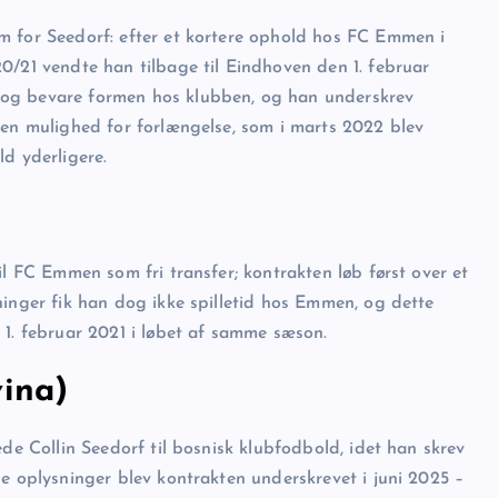
m for Seedorf: efter et kortere ophold hos FC Emmen i
0/21 vendte han tilbage til Eindhoven den 1. februar
 og bevare formen hos klubben, og han underskrev
 en mulighed for forlængelse, som i marts 2022 blev
d yderligere.
il FC Emmen som fri transfer; kontrakten løb først over et
ninger fik han dog ikke spilletid hos Emmen, og dette
 1. februar 2021 i løbet af samme sæson.
vina)
ede Collin Seedorf til bosnisk klubfodbold, idet han skrev
ge oplysninger blev kontrakten underskrevet i juni 2025 –