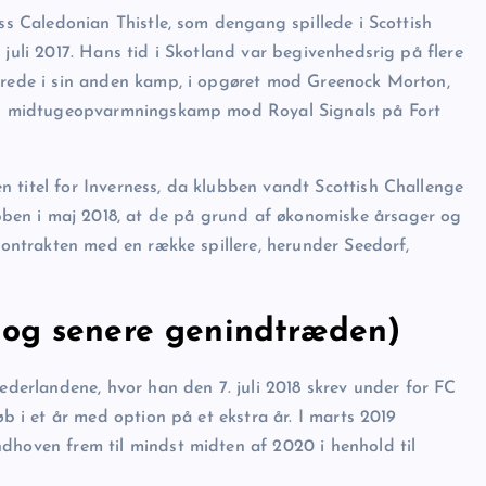
ess Caledonian Thistle, som dengang spillede i Scottish
 juli 2017. Hans tid i Skotland var begivenhedsrig på flere
lerede i sin anden kamp, i opgøret mod Greenock Morton,
i en midtugeopvarmningskamp mod Royal Signals på Fort
 titel for Inverness, da klubben vandt Scottish Challenge
ben i maj 2018, at de på grund af økonomiske årsager og
 kontrakten med en række spillere, herunder Seedorf,
 og senere genindtræden)
Nederlandene, hvor han den 7. juli 2018 skrev under for FC
øb i et år med option på et ekstra år. I marts 2019
dhoven frem til mindst midten af 2020 i henhold til