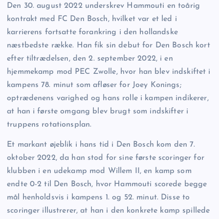
Den 30. august 2022 underskrev Hammouti en toårig
kontrakt med FC Den Bosch, hvilket var et led i
karrierens fortsatte forankring i den hollandske
næstbedste række. Han fik sin debut for Den Bosch kort
efter tiltrædelsen, den 2. september 2022, i en
hjemmekamp mod PEC Zwolle, hvor han blev indskiftet i
kampens 78. minut som afløser for Joey Konings;
optrædenens varighed og hans rolle i kampen indikerer,
at han i første omgang blev brugt som indskifter i
truppens rotationsplan.
Et markant øjeblik i hans tid i Den Bosch kom den 7.
oktober 2022, da han stod for sine første scoringer for
klubben i en udekamp mod Willem II, en kamp som
endte 0-2 til Den Bosch, hvor Hammouti scorede begge
mål henholdsvis i kampens 1. og 52. minut. Disse to
scoringer illustrerer, at han i den konkrete kamp spillede