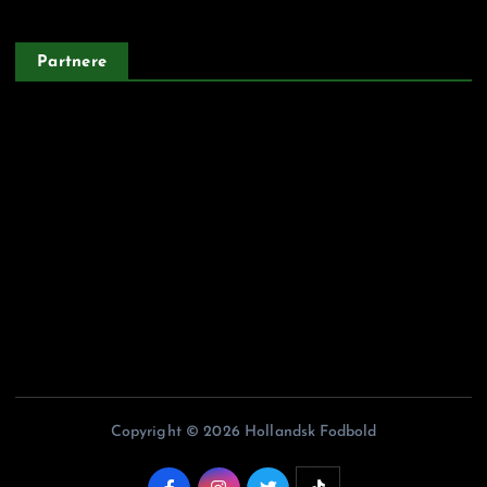
Partnere
Argentinskfodbold.dk
Belgiskfodbold.dk
Fodboldiitalien.dk
Franskfodbold.dk
Portugisiskfodbold.dk
Copyright © 2026 Hollandsk Fodbold