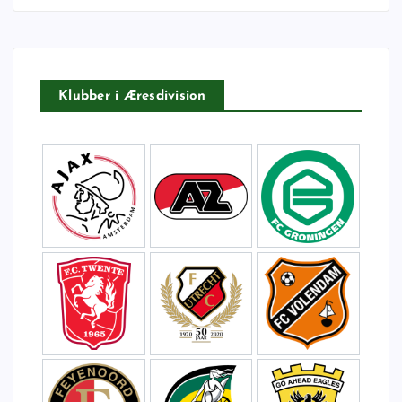
t
e
r
:
Klubber i Æresdivision