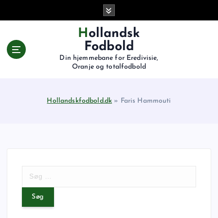
G
å
t
Hollandsk
i
Fodbold
l
Din hjemmebane for Eredivisie,
i
Oranje og totalfodbold
n
d
h
Hollandskfodbold.dk
»
Faris Hammouti
o
l
d
S
ø
g
e
f