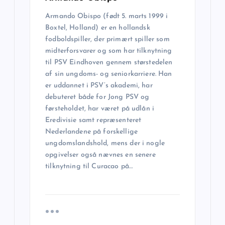
a
Armando Obispo (født 5. marts 1999 i
v
Boxtel, Holland) er en hollandsk
fodboldspiller, der primært spiller som
i
midterforsvarer og som har tilknytning
til PSV Eindhoven gennem størstedelen
af sin ungdoms- og seniorkarriere. Han
g
er uddannet i PSV’s akademi, har
debuteret både for Jong PSV og
a
førsteholdet, har været på udlån i
Eredivisie samt repræsenteret
t
Nederlandene på forskellige
ungdomslandshold, mens der i nogle
i
opgivelser også nævnes en senere
tilknytning til Curacao på…
o
n