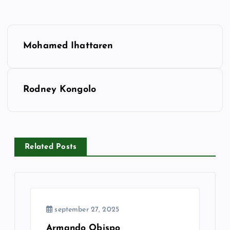
I
Mohamed Ihattaren
n
d
Rodney Kongolo
l
æ
Related Posts
g
s
n
september 27, 2025
Armando Obispo