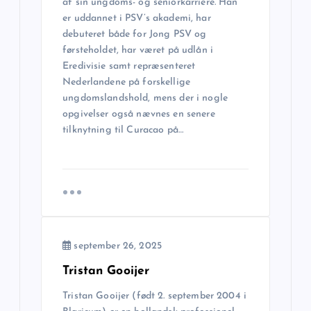
v
af sin ungdoms- og seniorkarriere. Han
er uddannet i PSV’s akademi, har
i
debuteret både for Jong PSV og
førsteholdet, har været på udlån i
g
Eredivisie samt repræsenteret
Nederlandene på forskellige
a
ungdomslandshold, mens der i nogle
opgivelser også nævnes en senere
tilknytning til Curacao på…
t
i
o
n
september 26, 2025
Tristan Gooijer
Tristan Gooijer (født 2. september 2004 i