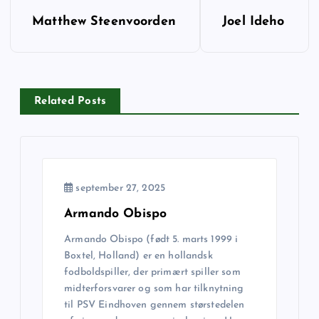
I
Matthew Steenvoorden
Joel Ideho
n
d
Related Posts
l
æ
g
september 27, 2025
s
Armando Obispo
Armando Obispo (født 5. marts 1999 i
n
Boxtel, Holland) er en hollandsk
fodboldspiller, der primært spiller som
a
midterforsvarer og som har tilknytning
til PSV Eindhoven gennem størstedelen