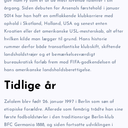
gav ham ry som et af de mest lovende talenter i sin
årgang. Siden debuten for Arsenals førstehold i januar
2014 har han haft en omflakkende klubkarriere med
ophold i Skotland, Holland, USA og senest enten
Kroatien eller det amerikanske USL-mesterskab, alt efter
hvilken kilde man lægger til grund. Hans historie
rummer derfor både transatlantiske klubskift, skiftende
landsholdstrøjer og et bemærkelsesværdigt
bureaukratisk forløb frem mod FIFA-godkendelsen af
hans amerikanske landsholdsberettigelse.
Tidlige år
Zelalem blev født 26. januar 1997 i Berlin som søn af
etiopiske forældre. Allerede som femårig trådte han sine
første fodboldstøvler i den traditionsrige Berlin-klub
BFC Germania 1888, og siden fortsatte udviklingen i