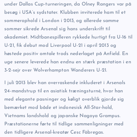
under Dallas Cup-turneringen, da Olney Rangers var på
besøg i USA’s sydstater. Klubben inviterede ham til et
sommerophold i London i 2013, og allerede samme
sommer sikrede Arsenal sig hans underskrift til
akademiet. Midtbanespilleren rykkede hurtigt fra U-16 til
U-21, fik debut mod Liverpool U-21 i april 2013 og
høstede positiv omtale trods nederlaget på Anfield. En
uge senere leverede han endnu en stærk præstation i en
3-2-sejr over Wolverhampton Wanderers U-21.
I juli 2013 blev han overraskende inkluderet i Arsenals
24-mandstrup til en asiatisk træningsturné, hvor han
med elegante pasninger og køligt overblik gjorde sig
bemærket mod både et indonesisk All-Star-hold,
Vietnams landshold og japanske Nagoya Grampus.
Præstationerne førte til tidlige sammenligninger med
den tidligere Arsenal-kreatør Cesc Fàbregas.