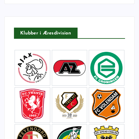
t
e
r
:
Klubber i Æresdivision