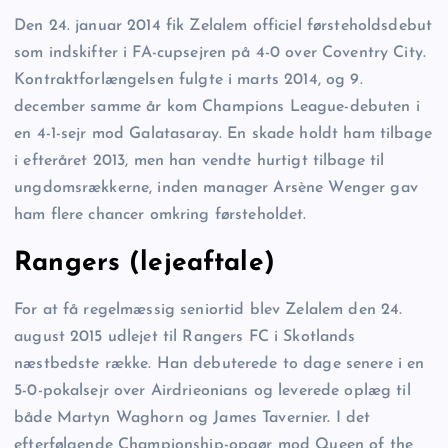
Den 24. januar 2014 fik Zelalem officiel førsteholdsdebut
som indskifter i FA-cupsejren på 4-0 over Coventry City.
Kontraktforlængelsen fulgte i marts 2014, og 9.
december samme år kom Champions League-debuten i
en 4-1-sejr mod Galatasaray. En skade holdt ham tilbage
i efteråret 2013, men han vendte hurtigt tilbage til
ungdomsrækkerne, inden manager Arsène Wenger gav
ham flere chancer omkring førsteholdet.
Rangers (lejeaftale)
For at få regelmæssig seniortid blev Zelalem den 24.
august 2015 udlejet til Rangers FC i Skotlands
næstbedste række. Han debuterede to dage senere i en
5-0-pokalsejr over Airdrieonians og leverede oplæg til
både Martyn Waghorn og James Tavernier. I det
efterfølgende Championship-opgør mod Queen of the