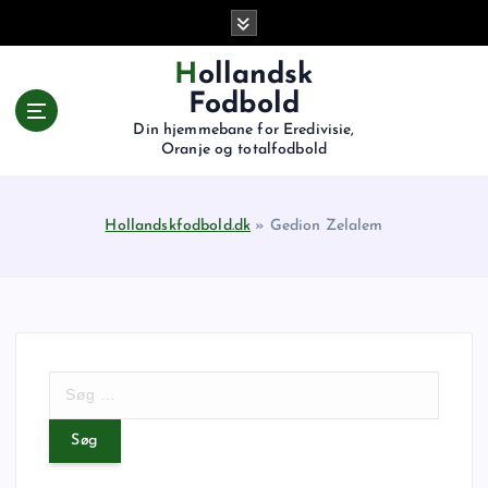
G
å
t
Hollandsk
i
Fodbold
l
Din hjemmebane for Eredivisie,
i
Oranje og totalfodbold
n
d
h
Hollandskfodbold.dk
»
Gedion Zelalem
o
l
d
S
ø
g
e
f