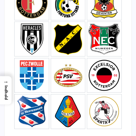
→
Indhold