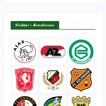
t
e
r
:
Klubber i Æresdivision