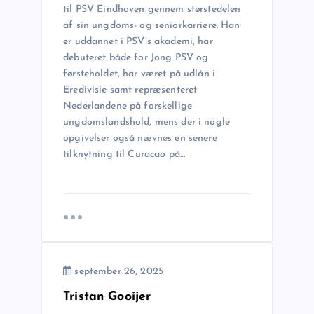
til PSV Eindhoven gennem størstedelen
v
af sin ungdoms- og seniorkarriere. Han
er uddannet i PSV’s akademi, har
i
debuteret både for Jong PSV og
førsteholdet, har været på udlån i
g
Eredivisie samt repræsenteret
Nederlandene på forskellige
a
ungdomslandshold, mens der i nogle
opgivelser også nævnes en senere
tilknytning til Curacao på…
t
i
o
n
september 26, 2025
Tristan Gooijer