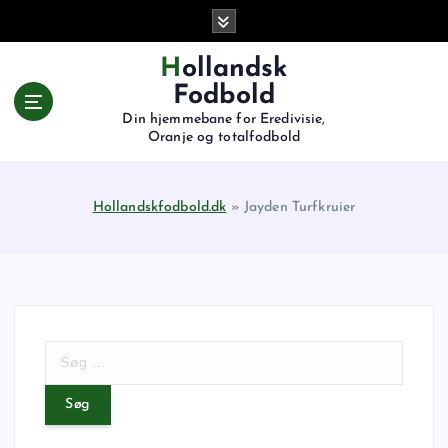
G
å
t
Hollandsk
i
Fodbold
l
Din hjemmebane for Eredivisie,
i
Oranje og totalfodbold
n
d
h
Hollandskfodbold.dk
»
Jayden Turfkruier
o
l
d
S
ø
g
e
f