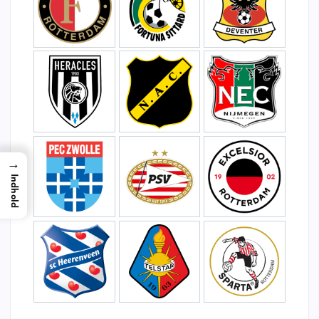
→
Indhold