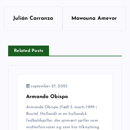
I
Julián Carranza
Mawouna Amevor
n
d
Related Posts
l
æ
g
september 27, 2025
s
Armando Obispo
Armando Obispo (født 5. marts 1999 i
n
Boxtel, Holland) er en hollandsk
fodboldspiller, der primært spiller som
a
midterforsvarer og som har tilknytning