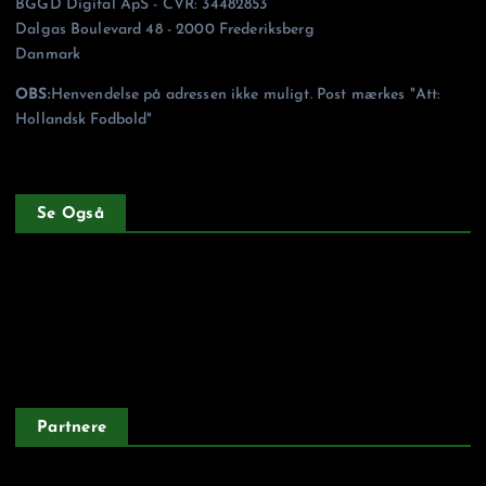
BGGD Digital ApS - CVR: 34482853
Dalgas Boulevard 48 - 2000 Frederiksberg
Danmark
OBS:
Henvendelse på adressen ikke muligt. Post mærkes "Att:
Hollandsk Fodbold"
Se Også
Forside
Privatlivspolitik
Partnere