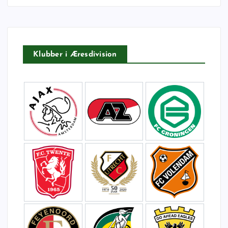
t
e
r
:
Klubber i Æresdivision