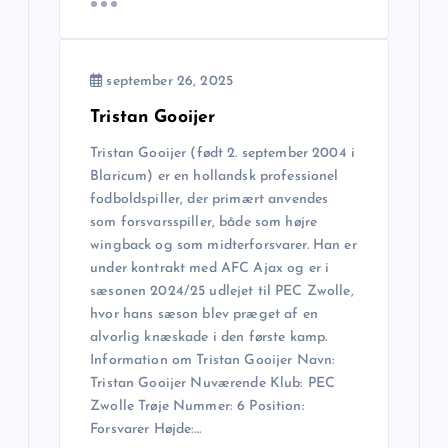
o
n
september 26, 2025
Tristan Gooijer
Tristan Gooijer (født 2. september 2004 i
Blaricum) er en hollandsk professionel
fodboldspiller, der primært anvendes
som forsvarsspiller, både som højre
wingback og som midterforsvarer. Han er
under kontrakt med AFC Ajax og er i
sæsonen 2024/25 udlejet til PEC Zwolle,
hvor hans sæson blev præget af en
alvorlig knæskade i den første kamp.
Information om Tristan Gooijer Navn:
Tristan Gooijer Nuværende Klub: PEC
Zwolle Trøje Nummer: 6 Position:
Forsvarer Højde:…