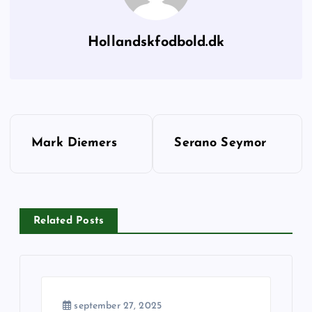
Hollandskfodbold.dk
I
Mark Diemers
Serano Seymor
n
d
Related Posts
l
æ
g
september 27, 2025