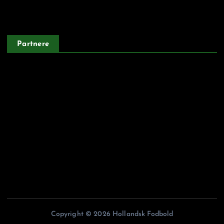
Privatlivspolitik
Partnere
Argentinskfodbold.dk
Belgiskfodbold.dk
Fodboldiitalien.dk
Franskfodbold.dk
Portugisiskfodbold.dk
Copyright © 2026 Hollandsk Fodbold