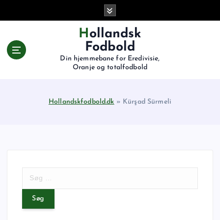
G
å
t
Hollandsk
i
Fodbold
l
Din hjemmebane for Eredivisie,
i
Oranje og totalfodbold
n
d
h
Hollandskfodbold.dk
»
Kürşad Sürmeli
o
l
d
S
ø
g
e
f