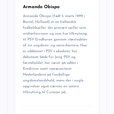
s
Armando Obispo
Armando Obispo (født 5. marts 1999 i
n
Boxtel, Holland) er en hollandsk
fodboldspiller, der primært spiller som
a
midterforsvarer og som har tilknytning
til PSV Eindhoven gennem størstedelen
v
af sin ungdoms- og seniorkarriere. Han
er uddannet i PSV’s akademi, har
i
debuteret både for Jong PSV og
førsteholdet, har været på udlån i
g
Eredivisie samt repræsenteret
Nederlandene på forskellige
a
ungdomslandshold, mens der i nogle
opgivelser også nævnes en senere
tilknytning til Curacao på…
t
i