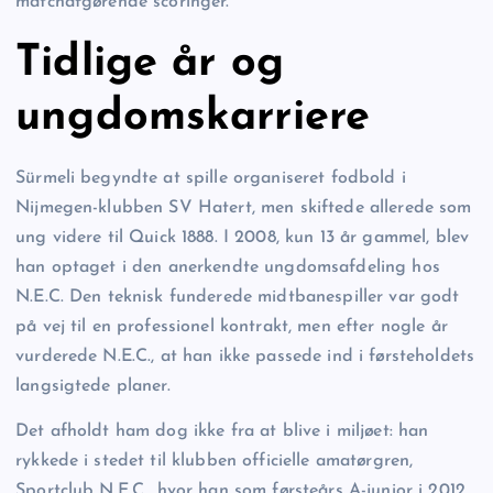
matchafgørende scoringer.
Tidlige år og
ungdomskarriere
Sürmeli begyndte at spille organiseret fodbold i
Nijmegen-klubben SV Hatert, men skiftede allerede som
ung videre til Quick 1888. I 2008, kun 13 år gammel, blev
han optaget i den anerkendte ungdomsafdeling hos
N.E.C. Den teknisk funderede midtbanespiller var godt
på vej til en professionel kontrakt, men efter nogle år
vurderede N.E.C., at han ikke passede ind i førsteholdets
langsigtede planer.
Det afholdt ham dog ikke fra at blive i miljøet: han
rykkede i stedet til klubben officielle amatørgren,
Sportclub N.E.C., hvor han som førsteårs A-junior i 2012