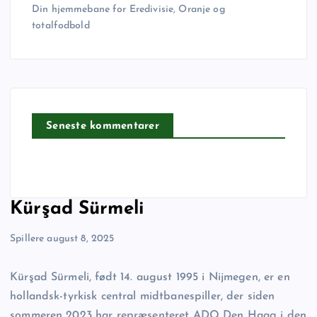
Din hjemmebane for Eredivisie, Oranje og
totalfodbold
Seneste kommentarer
Kürşad Sürmeli
Spillere
august 8, 2025
Kürşad Sürmeli, født 14. august 1995 i Nijmegen, er en
hollandsk-tyrkisk central midtbanespiller, der siden
sommeren 2023 har repræsenteret ADO Den Haag i den