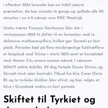
i efteråret 2014 leverede han sin hidtil største
præstation, da han scorede to gange og spillede alle 90
minutter i en 4-0-udesejr over RKC Waalwijk.
Under træner François Gesthuizen blev der i
vinterpausen 2013-14 skiftet til en formation med to
defensive midtbanespillere, hvilket gav Sürmeli en fast
plads. Perioden bød på flere mindeværdige fuldtræffere:
et langskud mod Telstar i marts 2015 samt et hovedstød
mod Almere City senere samme måned. I sæsonen
2016/17 måtte Achilles ’29 dog forlade Eerste Divisie, og
Sürmeli stod uden kontrakt. Tilbud fra bl.a. Carpi (Serie
B) og to tyrkiske klubber blev afvist, og han valgte at
blive i Groesbeek endnu en kort periode.
Skiftet til Tyrkiet og