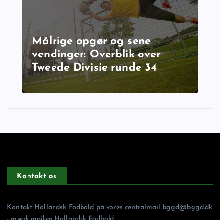
Målrige opgør og sene
vendinger: Overblik over
Tweede Divisie runde 34
Kontakt os
Kontakt Hollandsk Fodbold på vores centralmail
bggd@bggd.dk
- mærk mailen Hollandsk Fodbold