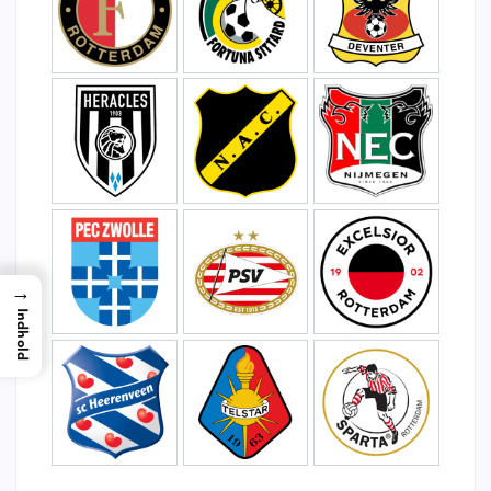
→
Indhold