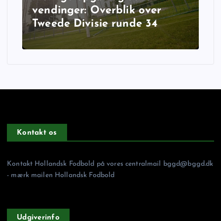
vendinger: Overblik over
Tweede Divisie runde 34
Kontakt os
Kontakt Hollandsk Fodbold på vores centralmail
bggd@bggd.dk
- mærk mailen Hollandsk Fodbold
Udgiverinfo