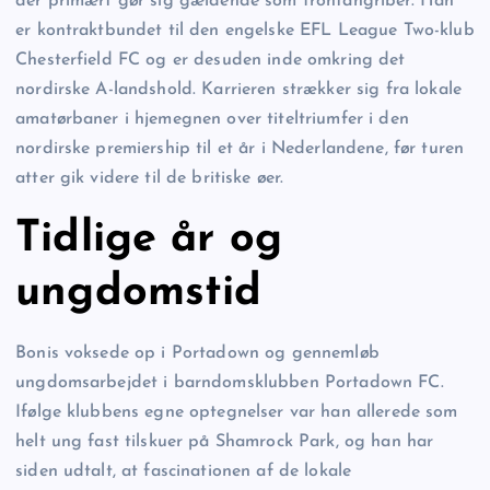
der primært gør sig gældende som frontangriber. Han
er kontraktbundet til den engelske EFL League Two-klub
Chesterfield FC og er desuden inde omkring det
nordirske A-landshold. Karrieren strækker sig fra lokale
amatørbaner i hjemegnen over titeltriumfer i den
nordirske premiership til et år i Nederlandene, før turen
atter gik videre til de britiske øer.
Tidlige år og
ungdomstid
Bonis voksede op i Portadown og gennemløb
ungdomsarbejdet i barndomsklubben Portadown FC.
Ifølge klubbens egne optegnelser var han allerede som
helt ung fast tilskuer på Shamrock Park, og han har
siden udtalt, at fascinationen af de lokale