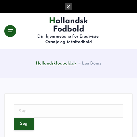
G
å
t
Hollandsk
i
Fodbold
l
Din hjemmebane for Eredivisie,
i
Oranje og totalfodbold
n
d
h
Hollandskfodbold.dk
»
Lee Bonis
o
l
d
S
ø
g
e
f