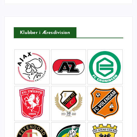
t
e
r
:
Klubber i Æresdivision