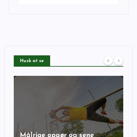
Husk at se
Målrige opgør og sene