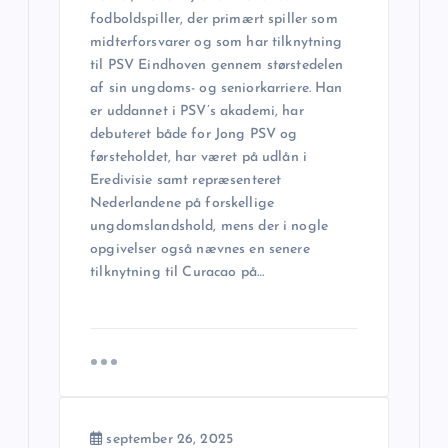
fodboldspiller, der primært spiller som
a
midterforsvarer og som har tilknytning
til PSV Eindhoven gennem størstedelen
v
af sin ungdoms- og seniorkarriere. Han
er uddannet i PSV’s akademi, har
i
debuteret både for Jong PSV og
førsteholdet, har været på udlån i
g
Eredivisie samt repræsenteret
Nederlandene på forskellige
a
ungdomslandshold, mens der i nogle
opgivelser også nævnes en senere
tilknytning til Curacao på…
t
i
o
n
september 26, 2025