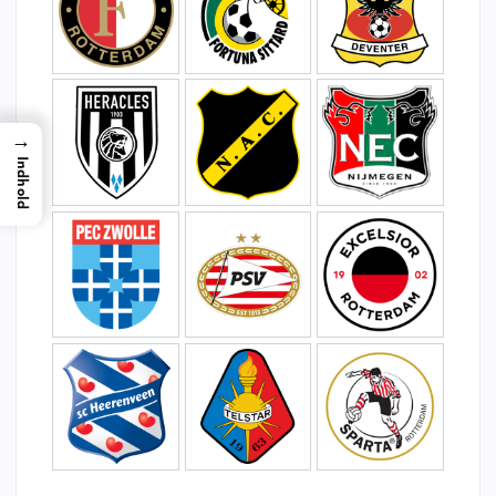
→
Indhold