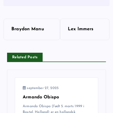
I
Braydon Manu
Lex Immers
n
d
Related Posts
l
æ
g
september 27, 2025
s
Armando Obispo
Armando Obispo (født 5. marts 1999 i
n
Boxtel, Holland) er en hollandsk