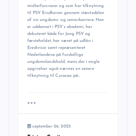
a
midterforsvarer og som har tilknytning
til PSV Eindhoven gennem størstedelen
v
af sin ungdoms- og seniorkarriere. Han
er uddannet i PSV’s akademi, har
i
debuteret både for Jong PSV og
førsteholdet, har været på udlån i
g
Eredivisie samt repræsenteret
Nederlandene på forskellige
a
ungdomslandshold, mens der i nogle
opgivelser også nævnes en senere
tilknytning til Curacao på…
t
i
o
n
september 26, 2025