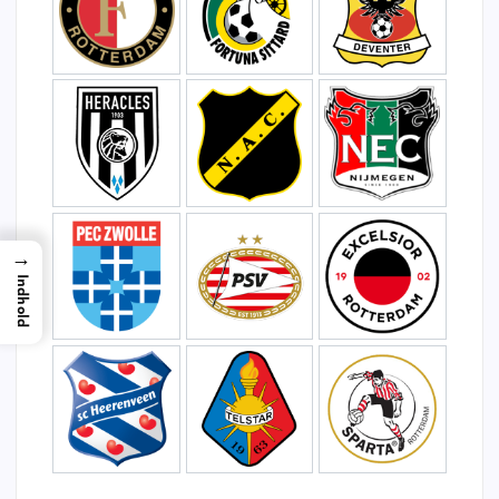
→
Indhold