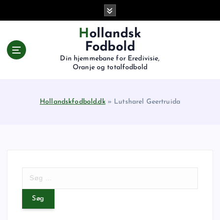
G
å
t
Hollandsk
i
Fodbold
l
Din hjemmebane for Eredivisie,
i
Oranje og totalfodbold
n
d
h
Hollandskfodbold.dk
»
Lutsharel Geertruida
o
l
d
S
ø
g
e
f