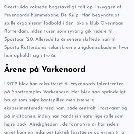
Geertruida voksede bogstaveligt talt op i skyggen af
Feyenoords hjemmebane, De Kuip. Han begyndte at
spille organiseret fodbold i den lokale klub Overmaas
Rotterdam, inden turen som syvårig gik videre til
Spartaan ’20. Allerede to år senere skiftede han til
Sparta Rotterdams velanskrevne ungdomsakademi, hvor
han opholdt sig i tre år.
Årene på Varkenoord
I 2012 blev han rekrutteret til Feyenoords talentcenter
på Sportcomplex Varkenoord. Her blev han oprindeligt
brugt som højre kantspiller, men trænere
eksperimenterede med ham både centralt i forsvaret og
på midtbanen, inden han fandt sin naturlige rolle som
højre back. Alsidigheden i de formative år har siden
givet ham en indgroet taktisk forståelse og evnen til at