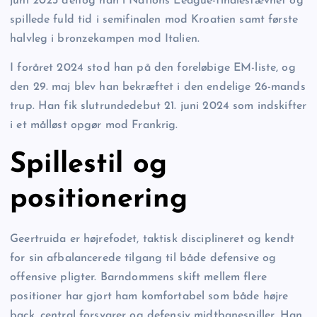
juni 2023 deltog han i Nations League-finalestævnet og
spillede fuld tid i semifinalen mod Kroatien samt første
halvleg i bronzekampen mod Italien.
I foråret 2024 stod han på den foreløbige EM-liste, og
den 29. maj blev han bekræftet i den endelige 26-mands
trup. Han fik slutrundedebut 21. juni 2024 som indskifter
i et målløst opgør mod Frankrig.
Spillestil og
positionering
Geertruida er højrefodet, taktisk disciplineret og kendt
for sin afbalancerede tilgang til både defensive og
offensive pligter. Barndommens skift mellem flere
positioner har gjort ham komfortabel som både højre
back, central forsvarer og defensiv midtbanespiller. Han