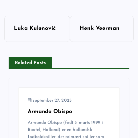
I
Luka Kulenović
Henk Veerman
n
d
Related Posts
l
æ
g
september 27, 2025
s
Armando Obispo
Armando Obispo (født 5. marts 1999 i
n
Boxtel, Holland) er en hollandsk
fodboldspiller, der primært spiller som