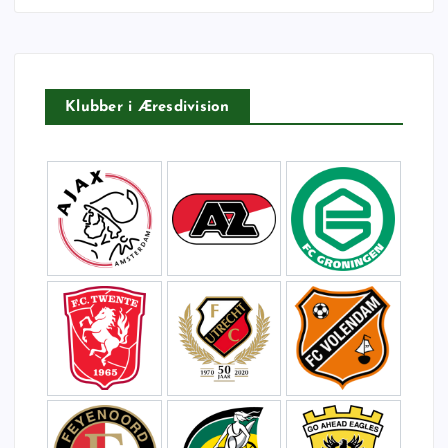
t
e
r
:
Klubber i Æresdivision