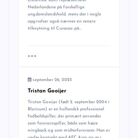
g
Eredivisie samt repræsenteret
Nederlandene på forskellige
a
ungdomslandshold, mens der i nogle
opgivelser også nævnes en senere
tilknytning til Curacao på…
t
i
o
n
september 26, 2025
Tristan Gooijer
Tristan Gooijer (født 2. september 2004 i
Blaricum) er en hollandsk professionel
fodboldspiller, der primært anvendes
som forsvarsspiller, både som højre
wingback og som midterforsvarer. Han er
under kontrakt med AFC Ajax og er i