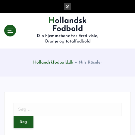
G
å
t
Hollandsk
i
Fodbold
l
Din hjemmebane for Eredivisie,
i
Oranje og totalfodbold
n
d
h
Hollandskfodbold.dk
»
Nils Röseler
o
l
d
S
ø
g
e
f