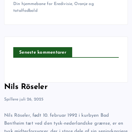
Din hjemmebane for Eredivisie, Oranje og
totalfodbold
Seneste kommentarer
Nils Röseler
Spillere
juli 26, 2025
Nils Röseler, født 10. februar 1992 i kurbyen Bad
Bentheim tæt ved den tysk-nederlandske grænse, er en
tysk midterforsvarer, der i store dele af sin seniorkarriere