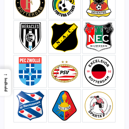
→
Indhold