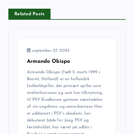
d
Related Posts
l
æ
g
september 27, 2025
s
Armando Obispo
Armando Obispo (født 5. marts 1999 i
n
Boxtel, Holland) er en hollandsk
fodboldspiller, der primært spiller som
a
midterforsvarer og som har tilknytning
til PSV Eindhoven gennem størstedelen
v
af sin ungdoms- og seniorkarriere. Han
er uddannet i PSV’s akademi, har
i
debuteret både for Jong PSV og
førsteholdet, har været på udlån i