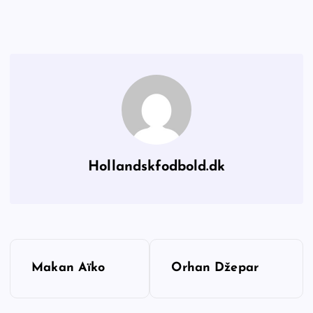
Hollandskfodbold.dk
I
Makan Aïko
Orhan Džepar
n