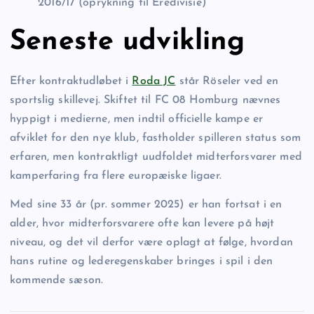
2016/17 (oprykning til Eredivisie)
Seneste udvikling
Efter kontraktudløbet i
Roda JC
står Röseler ved en
sportslig skillevej. Skiftet til FC 08 Homburg nævnes
hyppigt i medierne, men indtil officielle kampe er
afviklet for den nye klub, fastholder spilleren status som
erfaren, men kontraktligt uudfoldet midterforsvarer med
kamperfaring fra flere europæiske ligaer.
Med sine 33 år (pr. sommer 2025) er han fortsat i en
alder, hvor midterforsvarere ofte kan levere på højt
niveau, og det vil derfor være oplagt at følge, hvordan
hans rutine og lederegenskaber bringes i spil i den
kommende sæson.