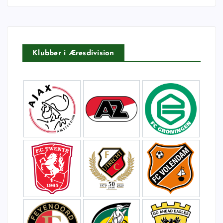
t
e
r
:
Klubber i Æresdivision