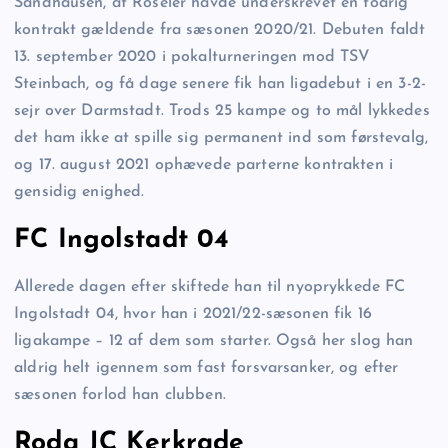
Sandhausen, at Röseler havde underskrevet en toårig
kontrakt gældende fra sæsonen 2020/21. Debuten faldt
13. september 2020 i pokalturneringen mod TSV
Steinbach, og få dage senere fik han ligadebut i en 3-2-
sejr over Darmstadt. Trods 25 kampe og to mål lykkedes
det ham ikke at spille sig permanent ind som førstevalg,
og 17. august 2021 ophævede parterne kontrakten i
gensidig enighed.
FC Ingolstadt 04
Allerede dagen efter skiftede han til nyoprykkede FC
Ingolstadt 04, hvor han i 2021/22-sæsonen fik 16
ligakampe – 12 af dem som starter. Også her slog han
aldrig helt igennem som fast forsvarsanker, og efter
sæsonen forlod han clubben.
Roda JC Kerkrade