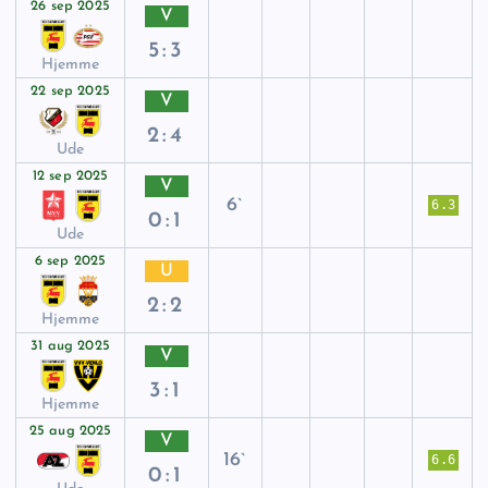
26 sep 2025
V
5:3
Hjemme
22 sep 2025
V
2:4
Ude
12 sep 2025
V
6`
6.3
0:1
Ude
6 sep 2025
U
2:2
Hjemme
31 aug 2025
V
3:1
Hjemme
25 aug 2025
V
16`
6.6
0:1