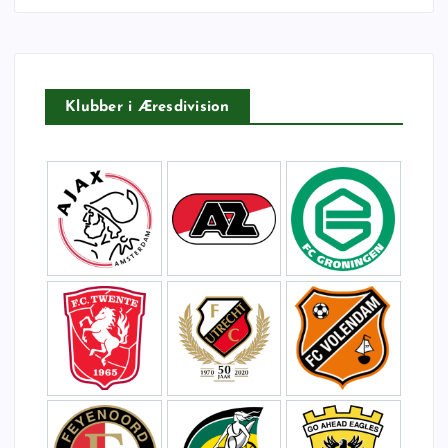
t
e
r
:
Klubber i Æresdivision