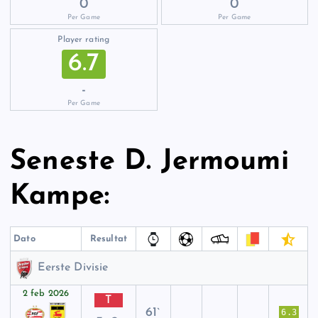
0
0
Per Game
Per Game
Player rating
6.7
-
Per Game
Seneste D. Jermoumi
Kampe:
Dato
Resultat
Eerste Divisie
2 feb 2026
T
61`
6.3