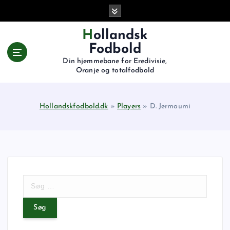
G
å
t
Hollandsk
i
Fodbold
l
Din hjemmebane for Eredivisie,
i
Oranje og totalfodbold
n
d
h
Hollandskfodbold.dk
»
Players
»
D. Jermoumi
o
l
d
S
ø
g
e
f