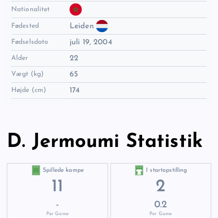
Nationalitet
Fødested
Leiden
Fødselsdato
juli 19, 2004
Alder
22
Vægt (kg)
65
Højde (cm)
174
D. Jermoumi Statistik
Spillede kampe
I startopstilling
11
2
-
0.2
Per Game
Per Game