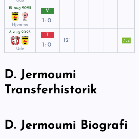
Ude
15 aug 2025
V
1:0
Hjemme
8 aug 2025
T
12`
7.2
1:0
Ude
D. Jermoumi
Transferhistorik
D. Jermoumi Biografi