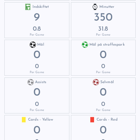
Indskiftet
Minutter
9
350
0.8
31.8
Per Game
Per Game
Mål
Mål på straffespark
0
0
0
0
Per Game
Per Game
Assists
Selvmål
0
0
0
0
Per Game
Per Game
Cards - Yellow
Cards - Red
0
0