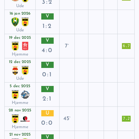
3:2
Ude
16 jan 2026
V
1:2
Ude
19 dec 2025
V
7`
6.7
4:0
Hjemme
12 dec 2025
V
0:1
Ude
5 dec 2025
V
2:1
Hjemme
28 nov 2025
U
45`
7.2
0:0
Hjemme
21 nov 2025
V