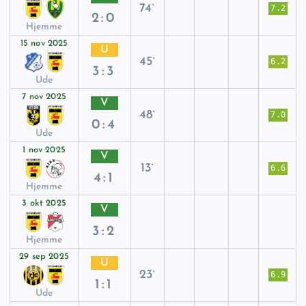
74`
7.2
2:0
Hjemme
15 nov 2025
U
45`
6.2
3:3
Ude
7 nov 2025
V
48`
7.0
0:4
Ude
1 nov 2025
V
13`
6.6
4:1
Hjemme
3 okt 2025
V
3:2
Hjemme
29 sep 2025
U
23`
6.9
1:1
Ude