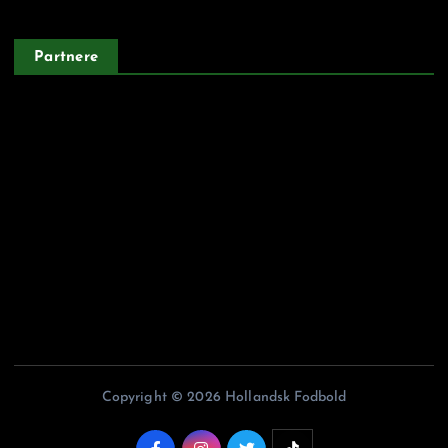
Partnere
Argentinskfodbold.dk
Belgiskfodbold.dk
Fodboldiitalien.dk
Franskfodbold.dk
Portugisiskfodbold.dk
Copyright © 2026 Hollandsk Fodbold