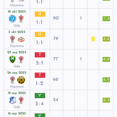
1:1
Hjemme
18 okt 2025
U
90`
1
7.0
1:1
Ude
3 okt 2025
U
79`
6.0
1:1
Hjemme
29 sep 2025
T
77`
1
6.6
5:1
Ude
26 sep 2025
T
66`
6.9
1:2
Hjemme
19 sep 2025
V
24`
6.3
3:4
Ude
16 sep 2025
V