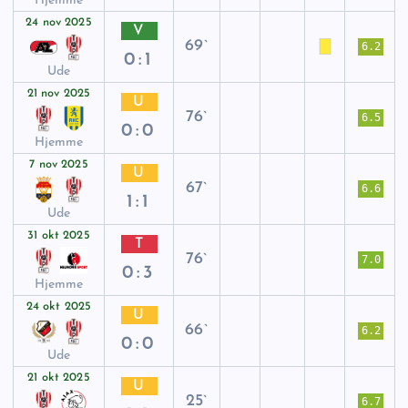
Hjemme
24 nov 2025
V
69`
6.2
0:1
Ude
21 nov 2025
U
76`
6.5
0:0
Hjemme
7 nov 2025
U
67`
6.6
1:1
Ude
31 okt 2025
T
76`
7.0
0:3
Hjemme
24 okt 2025
U
66`
6.2
0:0
Ude
21 okt 2025
U
25`
6.7