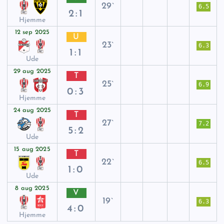
29`
6.5
2:1
Hjemme
12 sep 2025
U
23`
6.3
1:1
Ude
29 aug 2025
T
25`
6.9
0:3
Hjemme
24 aug 2025
T
27`
7.2
5:2
Ude
15 aug 2025
T
22`
6.5
1:0
Ude
8 aug 2025
V
19`
6.3
4:0
Hjemme