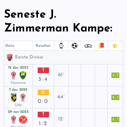
Seneste J.
Zimmerman Kampe:
Dato
Resultat
Eerste Divisie
12 dec 2025
T
61`
6.5
3:4
Hjemme
7 dec 2025
U
64`
6.3
0:0
Ude
29 nov 2025
T
12`
6.7
1:2