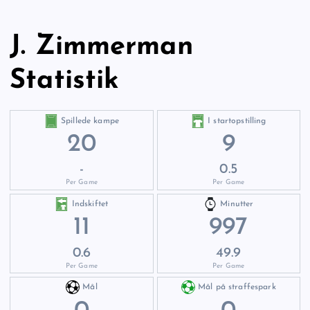
J. Zimmerman
Statistik
Spillede kampe
I startopstilling
20
9
-
0.5
Per Game
Per Game
Indskiftet
Minutter
11
997
0.6
49.9
Per Game
Per Game
Mål
Mål på straffespark