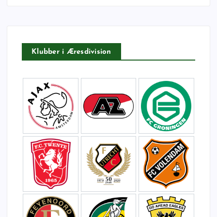
t
e
r
:
Klubber i Æresdivision