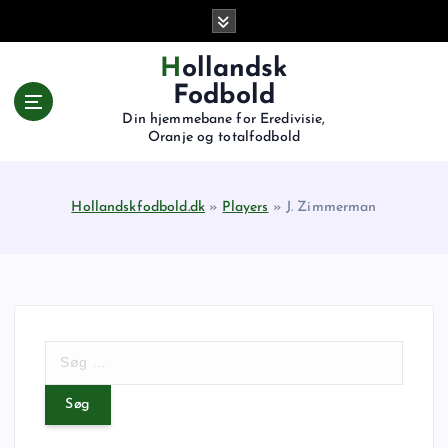
G
å
t
Hollandsk
i
Fodbold
l
Din hjemmebane for Eredivisie,
i
Oranje og totalfodbold
n
d
h
Hollandskfodbold.dk
»
Players
»
J. Zimmerman
o
l
d
S
ø
g
e
f