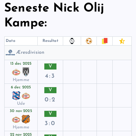
Seneste Nick Olij
Kampe:
Dato
Resultat
Æresdivision
13 dec 2025
V
4:3
Hjemme
6 dec 2025
V
0:2
Ude
30 nov 2025
V
3:0
Hjemme
22 nov 2025