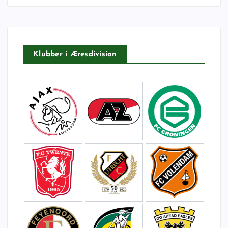
t
e
r
:
Klubber i Æresdivision