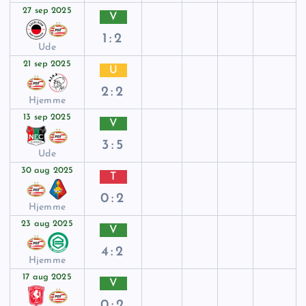
27 sep 2025
V
1:2
Ude
21 sep 2025
U
2:2
Hjemme
13 sep 2025
V
3:5
Ude
30 aug 2025
T
0:2
Hjemme
23 aug 2025
V
4:2
Hjemme
17 aug 2025
V
0:2