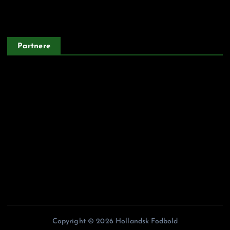
Privatlivspolitik
Partnere
Argentinskfodbold.dk
Belgiskfodbold.dk
Fodboldiitalien.dk
Franskfodbold.dk
Portugisiskfodbold.dk
Copyright © 2026 Hollandsk Fodbold