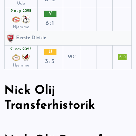
Ude
9 aug 2025
V
6:1
Hjemme
Eerste Divisie
21 nov 2025
U
90`
6.9
3:3
Hjemme
Nick Olij
Transferhistorik