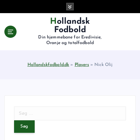
G
å
t
Hollandsk
i
Fodbold
l
Din hjemmebane for Eredivisie,
i
Oranje og totalfodbold
n
d
h
Hollandskfodbold.dk
»
Players
»
Nick Olij
o
l
d
S
ø
g
e
f