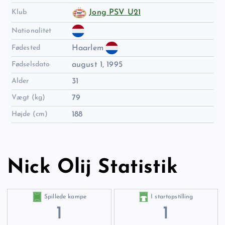
Klub
Jong PSV U21
Nationalitet
Fødested
Haarlem
Fødselsdato
august 1, 1995
Alder
31
Vægt (kg)
79
Højde (cm)
188
Nick Olij Statistik
Spillede kampe
I startopstilling
1
1