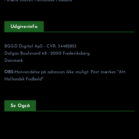
- mærk mailen Hollandsk Fodbold
Udgiverinfo
BGGD Digital ApS - CVR: 34482853
Dalgas Boulevard 48 - 2000 Frederiksberg
Danmark
OBS:
Henvendelse på adressen ikke muligt. Post mærkes "Att:
Hollandsk Fodbold"
Se Også
Forside