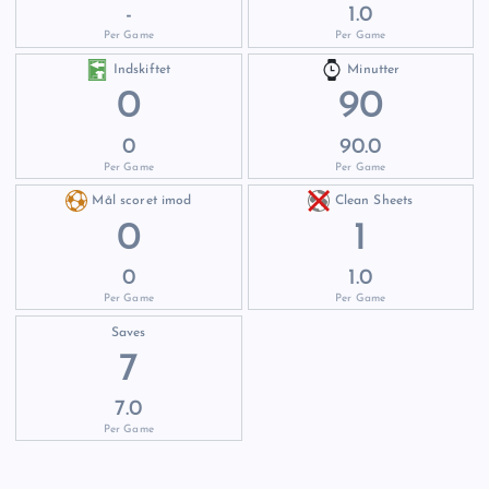
-
1.0
Per Game
Per Game
Indskiftet
Minutter
0
90
0
90.0
Per Game
Per Game
Mål scoret imod
Clean Sheets
0
1
0
1.0
Per Game
Per Game
Saves
7
7.0
Per Game