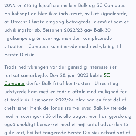
2022 en étårig lejeaftale mellem Balk og SC Cambuur.
En købsoption blev ikke indskrevet, hvilket signalerede,
at Utrecht i første omgang betragtede lejemålet som et
udviklingsforløb. Sæsonen 2022/23 gav Balk 30
ligakampe og én scoring, men den komplicerede
situation i Cambuur kulminerede med nedrykning til
Eerste Divisie.
Trods nedrykningen var der gensidig interesse i et
fortsat samarbejde. Den 28. juni 2023 købte
SC
Cambuur
derfor Balk fri af kontrakten i Utrecht og
udstyrede ham med en toårig aftale med mulighed for
et tredje år. I sæsonen 2023/24 blev han en fast del af
cheftræner Henk de Jongs start-ellever. Balk kvitterede
med ni scoringer i 38 officielle opgør, men han gjorde sig
også uheldigt bemærket med et højt antal advarsler: 13
gule kort, hvilket tangerede Eerste Divisies rekord sat af