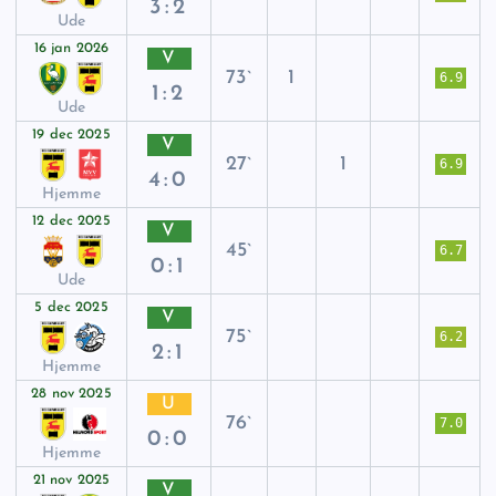
3:2
Ude
16 jan 2026
V
73`
1
6.9
1:2
Ude
19 dec 2025
V
27`
1
6.9
4:0
Hjemme
12 dec 2025
V
45`
6.7
0:1
Ude
5 dec 2025
V
75`
6.2
2:1
Hjemme
28 nov 2025
U
76`
7.0
0:0
Hjemme
21 nov 2025
V