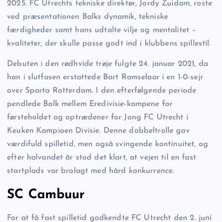
2025. FC Utrechts tekniske direktør, Jordy Zuidam, roste
ved præsentationen Balks dynamik, tekniske
færdigheder samt hans udtalte vilje og mentalitet –
kvaliteter, der skulle passe godt ind i klubbens spillestil.
Debuten i den rødhvide trøje fulgte 24. januar 2021, da
han i slutfasen erstattede Bart Ramselaar i en 1-0-sejr
over Sparta Rotterdam. I den efterfølgende periode
pendlede Balk mellem Eredivisie-kampene for
førsteholdet og optrædener for Jong FC Utrecht i
Keuken Kampioen Divisie. Denne dobbeltrolle gav
værdifuld spilletid, men også svingende kontinuitet, og
efter halvandet år stod det klart, at vejen til en fast
startplads var brolagt med hård konkurrence.
SC Cambuur
For at få fast spilletid godkendte FC Utrecht den 2. juni