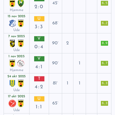
45`
6.5
2:0
Hjemme
15 nov 2025
U
68`
6.2
3:3
Ude
7 nov 2025
V
90`
2
8.9
0:4
Ude
1 nov 2025
V
90`
1
6.7
4:1
Hjemme
24 okt 2025
T
81`
1
1
6.3
4:2
Ude
17 okt 2025
U
65`
6.3
1:1
Ude