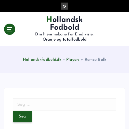
G
å
t
Hollandsk
i
Fodbold
l
Din hjemmebane for Eredivisie,
i
Oranje og totalfodbold
n
d
h
Hollandskfodbold.dk
»
Players
»
Remco Balk
o
l
d
S
ø
g
e
f