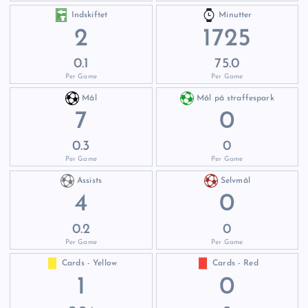
Indskiftet
Minutter
2
1725
0.1
75.0
Per Game
Per Game
Mål
Mål på straffespark
7
0
0.3
0
Per Game
Per Game
Assists
Selvmål
4
0
0.2
0
Per Game
Per Game
Cards - Yellow
Cards - Red
1
0