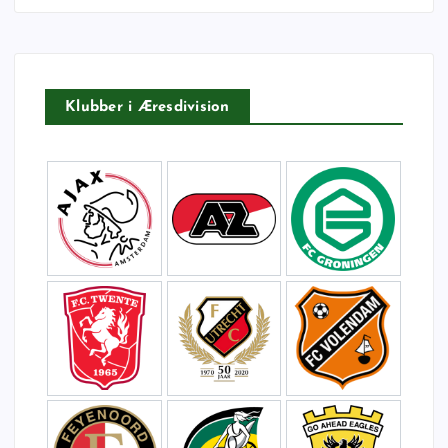
t
e
r
:
Klubber i Æresdivision