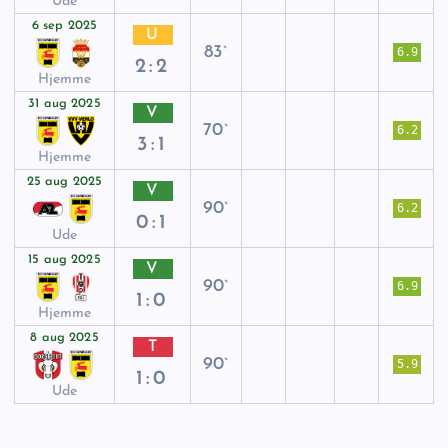
Ude
6 sep 2025
U
83`
6.9
2:2
Hjemme
31 aug 2025
V
70`
6.2
3:1
Hjemme
25 aug 2025
V
90`
6.2
0:1
Ude
15 aug 2025
V
90`
6.9
1:0
Hjemme
8 aug 2025
T
90`
5.9
1:0
Ude