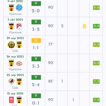
11 okt 2025
V
90`
6.9
2:0
Hjemme
3 okt 2025
V
90`
2
9.0
3:2
Hjemme
29 sep 2025
U
77`
6.3
1:1
Ude
26 sep 2025
V
90`
6.9
5:3
Hjemme
22 sep 2025
V
85`
1
7.3
2:4
Ude
12 sep 2025
V
90`
1
7.9
0:1