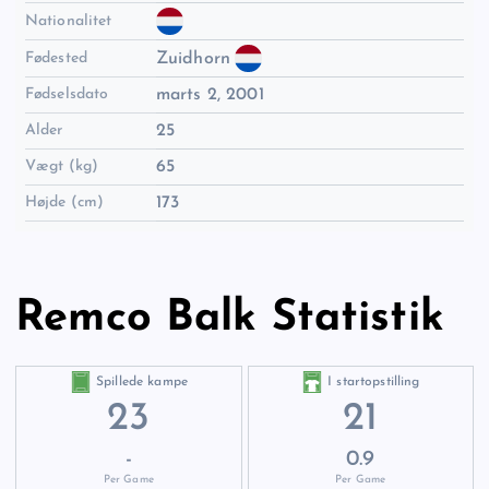
Nationalitet
Fødested
Zuidhorn
Fødselsdato
marts 2, 2001
Alder
25
Vægt (kg)
65
Højde (cm)
173
Remco Balk Statistik
Spillede kampe
I startopstilling
23
21
-
0.9
Per Game
Per Game