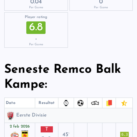
0.04
0
Per Game
Per Game
Player rating
6.8
-
Per Game
Seneste Remco Balk
Kampe:
Dato
Resultat
Eerste Divisie
2 feb 2026
T
45`
6.3