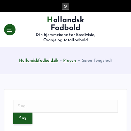
G
å
t
Hollandsk
i
Fodbold
l
Din hjemmebane for Eredivisie,
i
Oranje og totalfodbold
n
d
h
Hollandskfodbold.dk
»
Players
»
Søren Tengstedt
o
l
d
S
ø
g
e
f