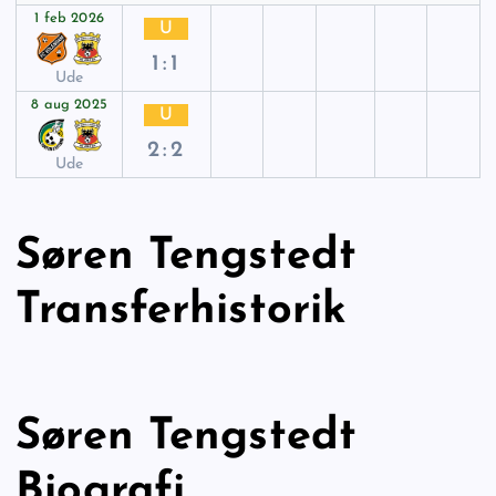
1 feb 2026
U
1:1
Ude
8 aug 2025
U
2:2
Ude
Søren Tengstedt
Transferhistorik
Søren Tengstedt
Biografi