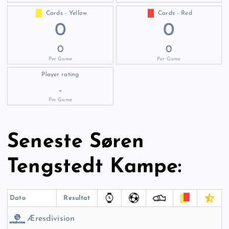
Cards - Yellow
Cards - Red
0
0
0
0
Per Game
Per Game
Player rating
-
Per Game
Seneste Søren
Tengstedt Kampe:
Dato
Resultat
Æresdivision