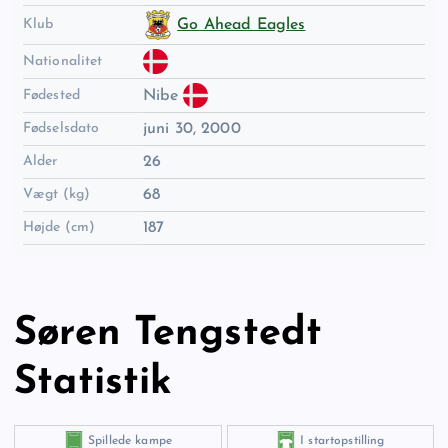
Klub
Go Ahead Eagles
Nationalitet
Fødested
Nibe
Fødselsdato
juni 30, 2000
Alder
26
Vægt (kg)
68
Højde (cm)
187
Søren Tengstedt
Statistik
Spillede kampe
I startopstilling