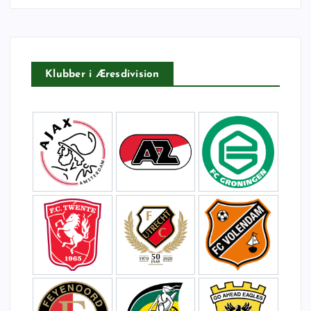
t
e
r
:
Klubber i Æresdivision