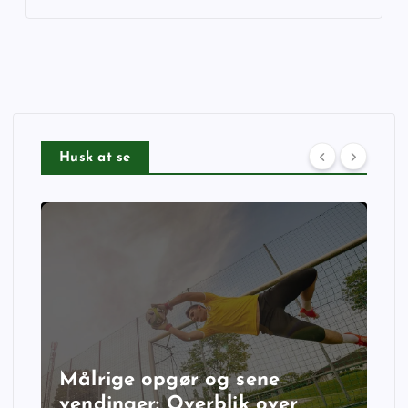
Husk at se
Målrige opgør og sene
vendinger: Overblik over