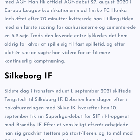
med AGF. Han fik officiel AGF-debut 27. august 2020 i
Europa League-kvalifikationen mod finske FC Honka.
Indskiftet efter 70 minutter kvitterede han i tillægstiden
med sin første scoring for aarhusianerne og cementerede
en 5-2-sejr. Trods den lovende entre lykkedes det ham
aldrig for alvor at spille sig til fast spilletid, og efter
blot én sæson søgte han videre for at få mere
kontinuerlig kamptræning.
Silkeborg IF
Sidste dag i transfervinduet 1. september 2021 skiftede
Tengstedt til Silkeborg IF. Debuten kom dagen efter i
pokalturneringen mod Skive IK, hvorefter han 10.
september fik sin Superliga-debut for SIF i 1-1-opgøret
mod Brøndby IF. Efter et vanskeligt efterår arbejdede
han sig gradvist tættere på start-11’eren, og to mål mod