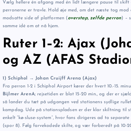
Vælg hellere én afgang med én lidt længere pause til skif
perronerne er travle. Hold øje med, om det næste tog mod d
modsatte side af platformen (
overstap, zelfde perron
) – 
samme idé om at nå hjem.
Ruter 1–2: Ajax (Joh
og AZ (AFAS Stadio
1) Schiphol → Johan Cruijff Arena (Ajax)
Fra perron 1-2 i Schiphol Airport kører der hvert 10.-15. mi
Bijlmer ArenA
; rejsetiden er blot 15-20 min., og der er sjæ
så lander du tæt på udgangen ved stationens sydlige rulle
kampdag. Ude på stationspladsen er der klar skiltning til s
enkelt “kø-sluse-system”, hvor fans dirigeres ad to separat
(spor 8). Følg farvekodede skilte, og vær forberedt på 10-2