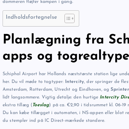
dommeren fløjter kampen i gang.
Indholdsfortegnelse
Planlægning fra Schi
apps og togrealtype
Schiphol Airport har Hollands næststørste station lige und
her. Du vil møde to togtyper:
Intercity
, der springer de fle
Amsterdam, Rotterdam, Utrecht og Eindhoven, og
Sprinte
lidt langsommere. Vigtig detalje: den hurtige
Intercity Dir
ekstra tillæg (
Toeslag
) på ca. €2,90 i tidsrummet kl. 06-19
Du kan købe tillægget i automaten, i NS-appen eller blot r
du stempler ind på IC Direct-mærkede standere.