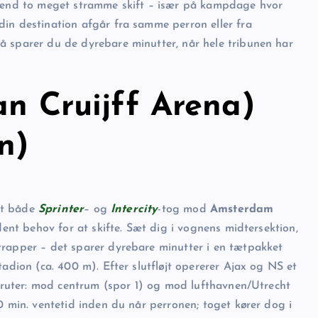
t end to meget stramme skift – især på kampdage hvor
in destination afgår fra samme perron eller fra
så sparer du de dyrebare minutter, når hele tribunen har
an Cruijff Arena)
n)
nut både
Sprinter
– og
Intercity
-tog mod
Amsterdam
ldent behov for at skifte. Sæt dig i vognens midtersektion,
trapper – det sparer dyrebare minutter i en tætpakket
tadion (ca. 400 m). Efter slutfløjt opererer Ajax og NS et
e ruter: mod centrum (spor 1) og mod lufthavnen/Utrecht
0 min. ventetid inden du når perronen; toget kører dog i