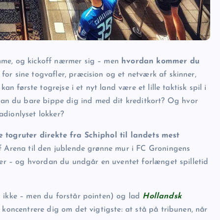
me, og kickoff nærmer sig – men
hvordan kommer du
or sine togvafler, præcision og et netværk af skinner,
an første togrejse i et nyt land være et lille taktisk spil i
Kan du bare bippe dig ind med dit kreditkort? Og hvor
adionlyset lokker?
e togruter direkte fra Schiphol til landets mest
jff Arena til den jublende grønne mur i FC Groningens
fter – og hvordan du undgår en uventet forlænget spilletid
s ikke – men du forstår pointen) og lad
Hollandsk
 koncentrere dig om det vigtigste: at stå på tribunen, når