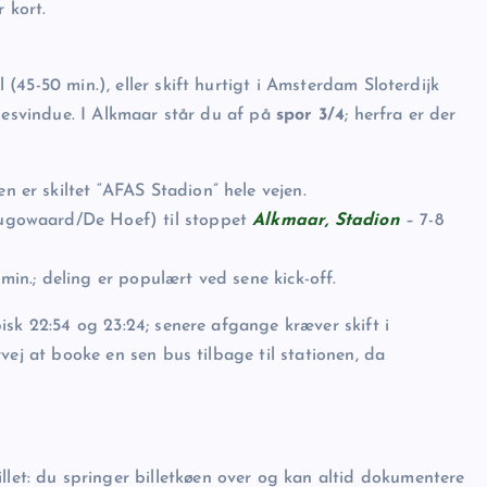
 kort.
45-50 min.), eller skift hurtigt i Amsterdam Sloterdijk
lsesvindue. I Alkmaar står du af på
spor 3/4
; herfra er der
n er skiltet “AFAS Stadion” hele vejen.
hugowaard/De Hoef) til stoppet
Alkmaar, Stadion
– 7-8
 min.; deling er populært ved sene kick-off.
isk 22:54 og 23:24; senere afgange kræver skift i
vej at booke en sen bus tilbage til stationen, da
llet: du springer billetkøen over og kan altid dokumentere