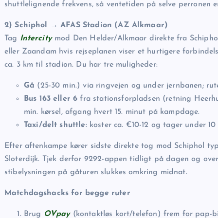
shuttlelignende frekvens, så ventetiden på selve perronen er
2) Schiphol → AFAS Stadion (AZ Alkmaar)
Tag
Intercity
mod Den Helder/Alkmaar direkte fra Schiphol (
eller Zaandam hvis rejseplanen viser et hurtigere forbinde
ca. 3 km til stadion. Du har tre muligheder:
Gå
(25-30 min.) via ringvejen og under jernbanen; rute
Bus 163 eller 6
fra stationsforpladsen (retning Heer
min. kørsel, afgang hvert 15. minut på kampdage.
Taxi/delt shuttle
: koster ca. €10-12 og tager under 10
Efter aftenkampe kører sidste direkte tog mod Schiphol typ
Sloterdijk. Tjek derfor 9292-appen tidligt på dagen og over
stibelysningen på gåturen slukkes omkring midnat.
Matchdagshacks for begge ruter
Brug
OVpay
(kontaktløs kort/telefon) frem for pap-bi