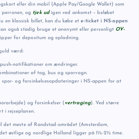
ingskort eller din mobil (Apple Pay/Google Wallet) som
r perronen, og
tjek ud
igen ved ankomst – beløbet
u en klassisk billet, kan du købe et
e-ticket i NS-appen
kan også stadig bruge et anonymt eller personligt
OV-
slipper for depositum og opladning.
 guld værd:
 push-notifikationer om ændringer.
kombinationer af tog, bus og sporvogn.
d spor- og forsinkelsesopdateringer i NS-appen for at
orarbejde) og forsinkelser (
vertraging
). Ved større
rt i rejseplanen.
til det meste af Randstad-området (Amsterdam,
 det østlige og nordlige Holland ligger på 1½-2½ time.