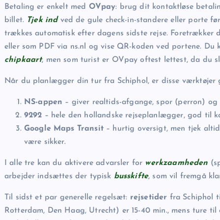
Betaling er enkelt med
OVpay
: brug dit kontaktløse betal
billet.
Tjek ind
ved de gule check-in-standere eller porte fø
trækkes automatisk efter dagens sidste rejse. Foretrækker d
eller som PDF via ns.nl og vise QR-koden ved portene. Du 
chipkaart
, men som turist er OVpay oftest lettest, da du 
Når du planlægger din tur fra Schiphol, er disse værktøjer
NS-appen
– giver realtids-afgange, spor (perron) og
9292
– hele den hollandske rejseplanlægger, god til 
Google Maps Transit
– hurtig oversigt, men tjek alti
være sikker.
I alle tre kan du aktivere advarsler for
werkzaamheden
(sp
arbejder indsættes der typisk
busskifte
, som vil fremgå kla
Til sidst et par generelle regelsæt:
rejsetider
fra Schiphol 
Rotterdam, Den Haag, Utrecht) er 15-40 min., mens ture til