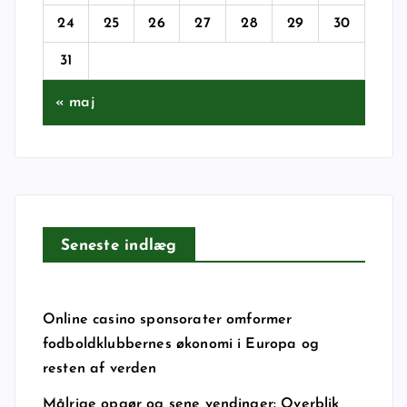
24
25
26
27
28
29
30
31
« maj
Seneste indlæg
Online casino sponsorater omformer
fodboldklubbernes økonomi i Europa og
resten af verden
Målrige opgør og sene vendinger: Overblik