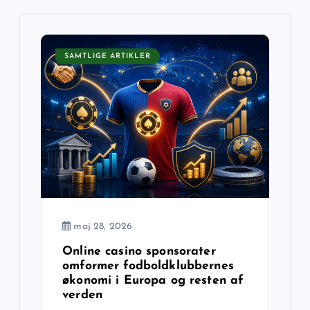
n
a
SAMTLIGE ARTIKLER
v
i
g
a
t
maj 28, 2026
i
Online casino sponsorater
omformer fodboldklubbernes
o
økonomi i Europa og resten af
verden
n