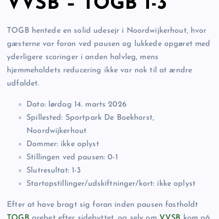
VVSB – TOGB 1-3
TOGB hentede en solid udesejr i Noordwijkerhout, hvor
gæsterne var foran ved pausen og lukkede opgøret med
yderligere scoringer i anden halvleg, mens
hjemmeholdets reducering ikke var nok til at ændre
udfaldet.
Dato: lørdag 14. marts 2026
Spillested: Sportpark De Boekhorst,
Noordwijkerhout
Dommer: ikke oplyst
Stillingen ved pausen: 0-1
Slutresultat: 1-3
Startopstillinger/udskiftninger/kort: ikke oplyst
Efter at have bragt sig foran inden pausen fastholdt
TOGB
grebet efter sidebyttet, og selv om
VVSB
kom på