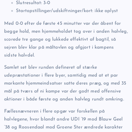
Slutresultat: 3-0
Startopstillinger/udskiftninger/kort: ikke oplyst
Med 0-0 efter de første 45 minutter var der åbent for
begge hold, men hjemmeholdet tog over i anden halvleg,
scorede tre gange og lukkede effektivt af bagtil, så
sejren blev klar på måltavlen og afgjort i kampens
sidste halvdel.
Samlet set blev runden defineret af stærke
udepræstationer i flere byer, samtidig med at et par
markante hjemmeindsatser satte deres præg, og med 35
mål på tværs af ni kampe var der godt med offensive
aktioner i både første og anden halvleg rundt omkring.
Fællesnævneren i flere opgør var forskellen på
halvlegene, hvor blandt andre UDI ’19 mod Blauw Geel
’38 og Roosendaal mod Groene Ster ændrede karakter