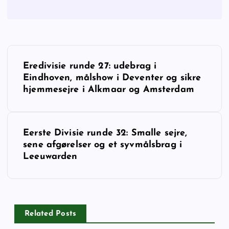
I
Eredivisie runde 27: udebrag i
n
Eindhoven, målshow i Deventer og sikre
hjemmesejre i Alkmaar og Amsterdam
d
l
Eerste Divisie runde 32: Smalle sejre,
sene afgørelser og et syvmålsbrag i
æ
Leeuwarden
g
s
Related Posts