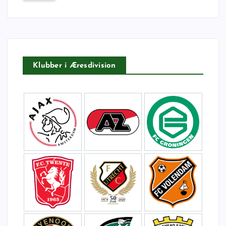
f
t
e
r
:
Klubber i Æresdivision