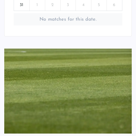
31
1
2
3
4
5
6
No matches for this date.