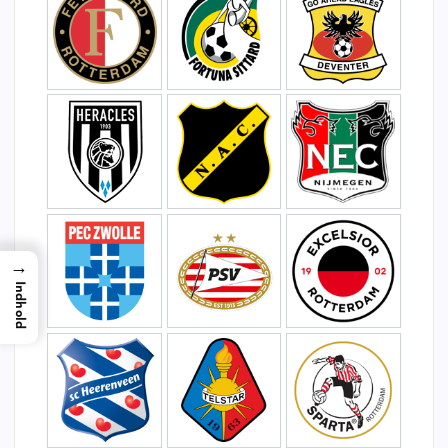
→
Indhold