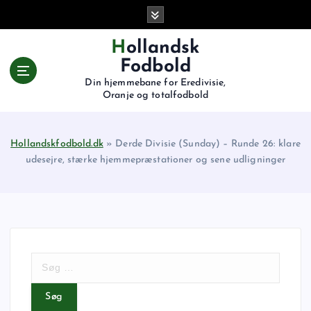
G
å
t
Hollandsk
i
Fodbold
l
Din hjemmebane for Eredivisie,
i
Oranje og totalfodbold
n
d
h
Hollandskfodbold.dk
»
Derde Divisie (Sunday) – Runde 26: klare
o
udesejre, stærke hjemmepræstationer og sene udligninger
l
d
S
ø
g
e