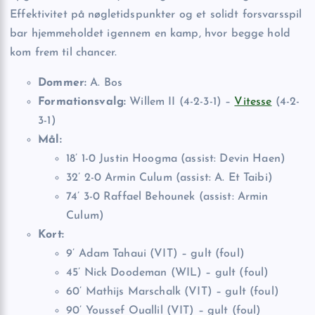
Effektivitet på nøgletidspunkter og et solidt forsvarsspil
bar hjemmeholdet igennem en kamp, hvor begge hold
kom frem til chancer.
Dommer:
A. Bos
Formationsvalg:
Willem II (4-2-3-1) –
Vitesse
(4-2-
3-1)
Mål:
18’ 1-0 Justin Hoogma (assist: Devin Haen)
32’ 2-0 Armin Culum (assist: A. Et Taibi)
74’ 3-0 Raffael Behounek (assist: Armin
Culum)
Kort:
9’ Adam Tahaui (VIT) – gult (foul)
45’ Nick Doodeman (WIL) – gult (foul)
60’ Mathijs Marschalk (VIT) – gult (foul)
90’ Youssef Ouallil (VIT) – gult (foul)