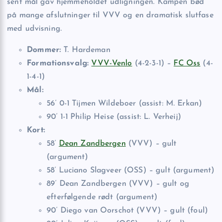
sent mål gav hjemmeholdet udligningen. Kampen bød
på mange afslutninger til VVV og en dramatisk slutfase
med udvisning.
Dommer:
T. Hardeman
Formationsvalg:
VVV-Venlo
(4-2-3-1) –
FC Oss
(4-
1-4-1)
Mål:
56’ 0-1 Tijmen Wildeboer (assist: M. Erkan)
90’ 1-1 Philip Heise (assist: L. Verheij)
Kort:
58’
Dean Zandbergen
(VVV) – gult
(argument)
58’ Luciano Slagveer (OSS) – gult (argument)
89’ Dean Zandbergen (VVV) – gult og
efterfølgende rødt (argument)
90’ Diego van Oorschot (VVV) – gult (foul)