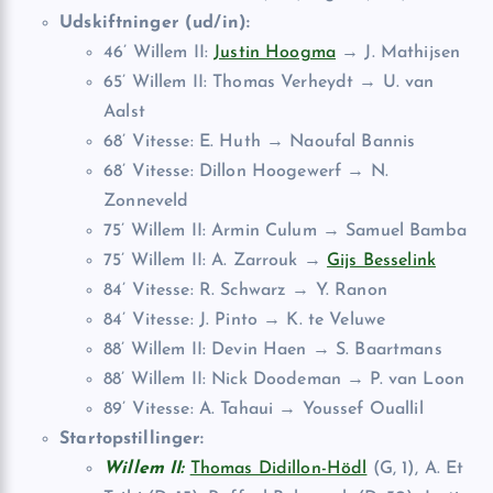
Udskiftninger (ud/in):
46’ Willem II:
Justin Hoogma
→ J. Mathijsen
65’ Willem II: Thomas Verheydt → U. van
Aalst
68’ Vitesse: E. Huth → Naoufal Bannis
68’ Vitesse: Dillon Hoogewerf → N.
Zonneveld
75’ Willem II: Armin Culum → Samuel Bamba
75’ Willem II: A. Zarrouk →
Gijs Besselink
84’ Vitesse: R. Schwarz → Y. Ranon
84’ Vitesse: J. Pinto → K. te Veluwe
88’ Willem II: Devin Haen → S. Baartmans
88’ Willem II: Nick Doodeman → P. van Loon
89’ Vitesse: A. Tahaui → Youssef Ouallil
Startopstillinger:
Willem II:
Thomas Didillon-Hödl
(G, 1), A. Et