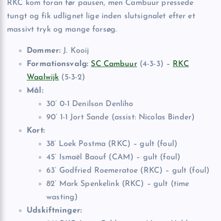
RKC kom foran før pausen, men Cambuur pressede
tungt og fik udlignet lige inden slutsignalet efter et
massivt tryk og mange forsøg.
Dommer:
J. Kooij
Formationsvalg:
SC Cambuur
(4-3-3) –
RKC
Waalwijk
(5-3-2)
Mål:
30’ 0-1 Denilson Denliho
90’ 1-1 Jort Sande (assist: Nicolas Binder)
Kort:
38’ Loek Postma (RKC) – gult (foul)
45’ Ismaël Baouf (CAM) – gult (foul)
63’ Godfried Roemeratoe (RKC) – gult (foul)
82’ Mark Spenkelink (RKC) – gult (time
wasting)
Udskiftninger: