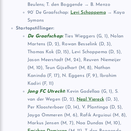
Beulens; T. den Boggende → B. Menzo
90’ De Graafschap:
Levi Schoppema
→ Kaya
Symons
Startopstillinger:
De Graafschap:
Ties Wieggers (G, 1), Nolan
Martens (D, 2), Rowan Besselink (D, 3),
Thomas Kok (D, 15), Levi Schoppema (D, 5),
Jason Meerstadt (M, 24), Reuven Niemeijer
(M, 10), Teun Gijselhart (M, 8), Nathan
Kaninda (F, 17), N. Eggens (F, 9), Ibrahim
Kadiri (F, 11)
Jong FC Utrecht:
Kevin Gadellaa (G, 1), S.
van der Wegen (D, 2),
Neal Viereck
(D, 3),
Per Kloosterboer (D, 14), V. Plantinga (D, 5),
Jaygo Ommeren (M, 6), Rafik Arguioui (M, 8),
Markus Jensen (M, 7), Noa Dundas (M, 10),
Emirhan Demircan
(M, 11), T. den Boggende