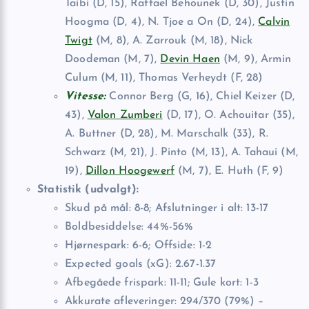
Taibi (D, 15), Raffael Behounek (D, 30), Justin
Hoogma (D, 4), N. Tjoe a On (D, 24),
Calvin
Twigt
(M, 8), A. Zarrouk (M, 18), Nick
Doodeman (M, 7),
Devin Haen
(M, 9), Armin
Culum (M, 11), Thomas Verheydt (F, 28)
Vitesse:
Connor Berg (G, 16), Chiel Keizer (D,
43),
Valon Zumberi
(D, 17), O. Achouitar (35),
A. Buttner (D, 28), M. Marschalk (33), R.
Schwarz (M, 21), J. Pinto (M, 13), A. Tahaui (M,
19),
Dillon Hoogewerf
(M, 7), E. Huth (F, 9)
Statistik (udvalgt):
Skud på mål: 8-8; Afslutninger i alt: 13-17
Boldbesiddelse: 44%-56%
Hjørnespark: 6-6; Offside: 1-2
Expected goals (xG): 2.67-1.37
Afbegåede frispark: 11-11; Gule kort: 1-3
Akkurate afleveringer: 294/370 (79%) –