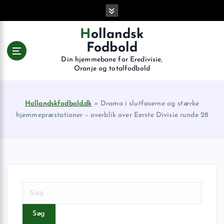
G
å
t
Hollandsk
i
Fodbold
l
Din hjemmebane for Eredivisie,
i
Oranje og totalfodbold
n
d
h
Hollandskfodbold.dk
»
Drama i slutfaserne og stærke
o
hjemmepræstationer – overblik over Eerste Divisie runde 28
l
d
S
ø
g
e