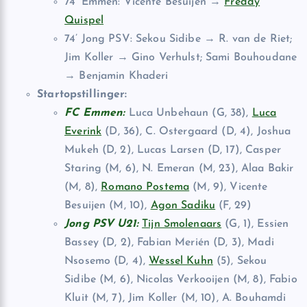
74’ Emmen: Vicente Besuijen →
Freddy
Quispel
74’ Jong PSV: Sekou Sidibe → R. van de Riet;
Jim Koller → Gino Verhulst; Sami Bouhoudane
→ Benjamin Khaderi
Startopstillinger:
FC Emmen:
Luca Unbehaun (G, 38),
Luca
Everink
(D, 36), C. Ostergaard (D, 4), Joshua
Mukeh (D, 2), Lucas Larsen (D, 17), Casper
Staring (M, 6), N. Emeran (M, 23), Alaa Bakir
(M, 8),
Romano Postema
(M, 9), Vicente
Besuijen (M, 10),
Agon Sadiku
(F, 29)
Jong PSV U21:
Tijn Smolenaars
(G, 1), Essien
Bassey (D, 2), Fabian Merién (D, 3), Madi
Nsosemo (D, 4),
Wessel Kuhn
(5), Sekou
Sidibe (M, 6), Nicolas Verkooijen (M, 8), Fabio
Kluit (M, 7), Jim Koller (M, 10), A. Bouhamdi