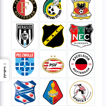
→
Indhold