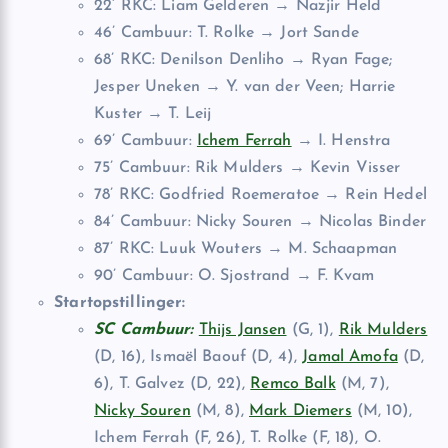
22’ RKC: Liam Gelderen → Nazjir Held
46’ Cambuur: T. Rolke → Jort Sande
68’ RKC: Denilson Denliho → Ryan Fage;
Jesper Uneken → Y. van der Veen; Harrie
Kuster → T. Leij
69’ Cambuur:
Ichem Ferrah
→ I. Henstra
75’ Cambuur: Rik Mulders → Kevin Visser
78’ RKC: Godfried Roemeratoe → Rein Hedel
84’ Cambuur: Nicky Souren → Nicolas Binder
87’ RKC: Luuk Wouters → M. Schaapman
90’ Cambuur: O. Sjostrand → F. Kvam
Startopstillinger:
SC Cambuur:
Thijs Jansen
(G, 1),
Rik Mulders
(D, 16), Ismaël Baouf (D, 4),
Jamal Amofa
(D,
6), T. Galvez (D, 22),
Remco Balk
(M, 7),
Nicky Souren
(M, 8),
Mark Diemers
(M, 10),
Ichem Ferrah (F, 26), T. Rolke (F, 18), O.