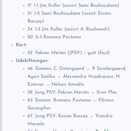
17’ 1-1 Jim Koller (assist: Sami Bouhoudane)
21’ 1-2 Sami Bouhoudane (assist: Essien
Bassey)
34’ 1-3 Jim Koller (assist: A. Bouhamdi)
50’ 2-3 Romano Postema
Kort:
52’ Fabian Merién (JPSV) – gult (foul)
Udskiftninger:
46’ Emmen: C. Ostergaard → P. Sondergaard;
Agon Sadiku → Alessandro Hojabrpour; N.
Emeran → Nelson Amadin
58’ Jong PSV: Fabian Merién → Sven Plas
63’ Emmen: Romano Postema → Filimon
Gerezgiher
67’ Jong PSV: Essien Bassey → Yiandro
Macedo