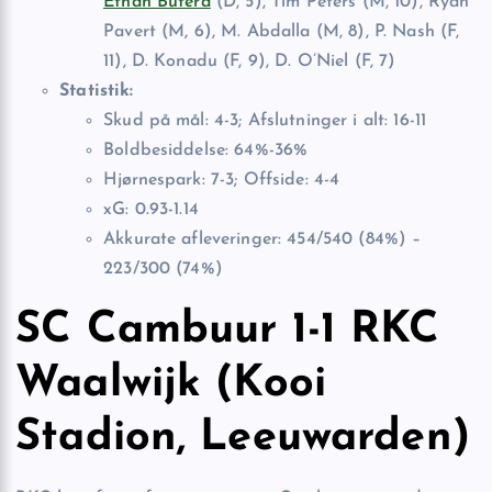
Ethan Butera
(D, 5), Tim Peters (M, 10), Ryan
Pavert (M, 6), M. Abdalla (M, 8), P. Nash (F,
11), D. Konadu (F, 9), D. O’Niel (F, 7)
Statistik:
Skud på mål: 4-3; Afslutninger i alt: 16-11
Boldbesiddelse: 64%-36%
Hjørnespark: 7-3; Offside: 4-4
xG: 0.93-1.14
Akkurate afleveringer: 454/540 (84%) –
223/300 (74%)
SC Cambuur 1-1 RKC
Waalwijk (Kooi
Stadion, Leeuwarden)