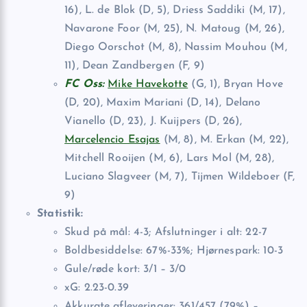
16), L. de Blok (D, 5), Driess Saddiki (M, 17),
Navarone Foor (M, 25), N. Matoug (M, 26),
Diego Oorschot (M, 8), Nassim Mouhou (M,
11), Dean Zandbergen (F, 9)
FC Oss:
Mike Havekotte
(G, 1), Bryan Hove
(D, 20), Maxim Mariani (D, 14), Delano
Vianello (D, 23), J. Kuijpers (D, 26),
Marcelencio Esajas
(M, 8), M. Erkan (M, 22),
Mitchell Rooijen (M, 6), Lars Mol (M, 28),
Luciano Slagveer (M, 7), Tijmen Wildeboer (F,
9)
Statistik:
Skud på mål: 4-3; Afslutninger i alt: 22-7
Boldbesiddelse: 67%-33%; Hjørnespark: 10-3
Gule/røde kort: 3/1 – 3/0
xG: 2.23-0.39
Akkurate afleveringer: 361/457 (79%) –