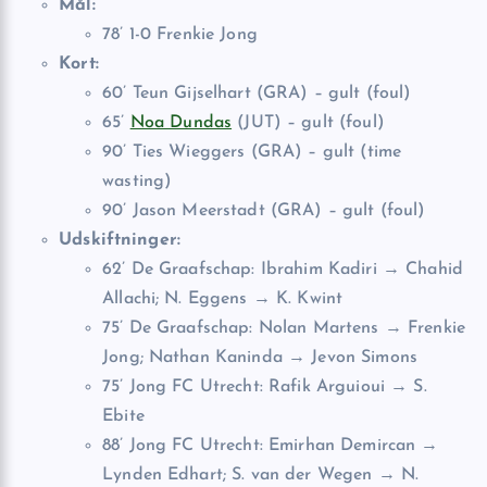
Mål:
78’ 1-0 Frenkie Jong
Kort:
60’ Teun Gijselhart (GRA) – gult (foul)
65’
Noa Dundas
(JUT) – gult (foul)
90’ Ties Wieggers (GRA) – gult (time
wasting)
90’ Jason Meerstadt (GRA) – gult (foul)
Udskiftninger:
62’ De Graafschap: Ibrahim Kadiri → Chahid
Allachi; N. Eggens → K. Kwint
75’ De Graafschap: Nolan Martens → Frenkie
Jong; Nathan Kaninda → Jevon Simons
75’ Jong FC Utrecht: Rafik Arguioui → S.
Ebite
88’ Jong FC Utrecht: Emirhan Demircan →
Lynden Edhart; S. van der Wegen → N.