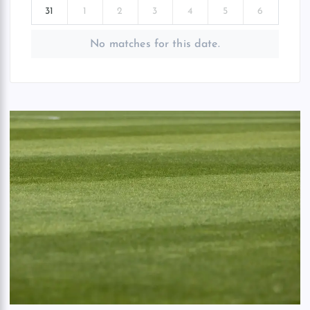
31
1
2
3
4
5
6
No matches for this date.