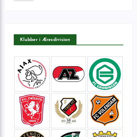
f
t
e
r
:
Klubber i Æresdivision