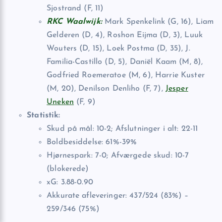
Sjostrand (F, 11)
RKC Waalwijk:
Mark Spenkelink (G, 16), Liam
Gelderen (D, 4), Roshon Eijma (D, 3), Luuk
Wouters (D, 15), Loek Postma (D, 35), J.
Familia-Castillo (D, 5), Daniël Kaam (M, 8),
Godfried Roemeratoe (M, 6), Harrie Kuster
(M, 20), Denilson Denliho (F, 7),
Jesper
Uneken
(F, 9)
Statistik:
Skud på mål: 10-2; Afslutninger i alt: 22-11
Boldbesiddelse: 61%-39%
Hjørnespark: 7-0; Afværgede skud: 10-7
(blokerede)
xG: 3.88-0.90
Akkurate afleveringer: 437/524 (83%) –
259/346 (75%)