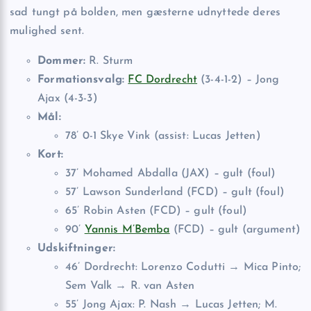
sad tungt på bolden, men gæsterne udnyttede deres
mulighed sent.
Dommer:
R. Sturm
Formationsvalg:
FC Dordrecht
(3-4-1-2) – Jong
Ajax (4-3-3)
Mål:
78’ 0-1 Skye Vink (assist: Lucas Jetten)
Kort:
37’ Mohamed Abdalla (JAX) – gult (foul)
57’ Lawson Sunderland (FCD) – gult (foul)
65’ Robin Asten (FCD) – gult (foul)
90’
Yannis M’Bemba
(FCD) – gult (argument)
Udskiftninger:
46’ Dordrecht: Lorenzo Codutti → Mica Pinto;
Sem Valk → R. van Asten
55’ Jong Ajax: P. Nash → Lucas Jetten; M.