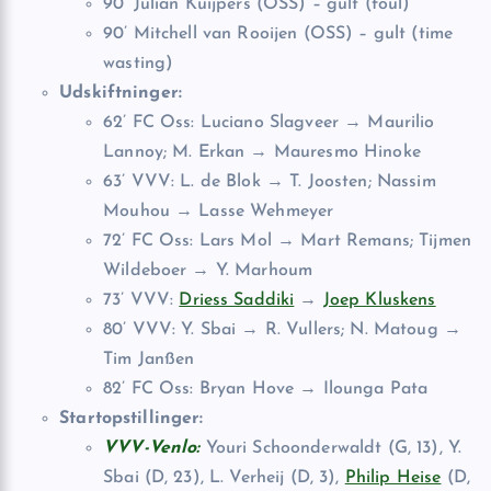
90’ Julian Kuijpers (OSS) – gult (foul)
90’ Mitchell van Rooijen (OSS) – gult (time
wasting)
Udskiftninger:
62’ FC Oss: Luciano Slagveer → Maurilio
Lannoy; M. Erkan → Mauresmo Hinoke
63’ VVV: L. de Blok → T. Joosten; Nassim
Mouhou → Lasse Wehmeyer
72’ FC Oss: Lars Mol → Mart Remans; Tijmen
Wildeboer → Y. Marhoum
73’ VVV:
Driess Saddiki
→
Joep Kluskens
80’ VVV: Y. Sbai → R. Vullers; N. Matoug →
Tim Janßen
82’ FC Oss: Bryan Hove → Ilounga Pata
Startopstillinger:
VVV-Venlo:
Youri Schoonderwaldt (G, 13), Y.
Sbai (D, 23), L. Verheij (D, 3),
Philip Heise
(D,