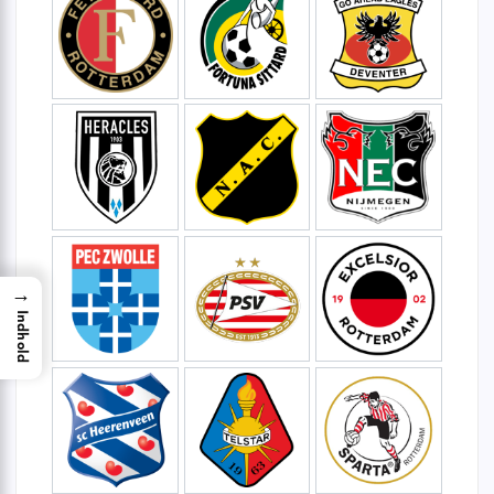
→
Indhold