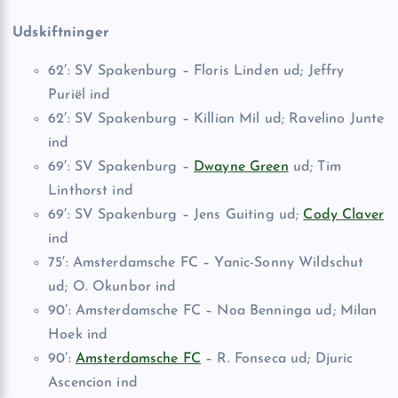
Udskiftninger
62′: SV Spakenburg – Floris Linden ud; Jeffry
Puriël ind
62′: SV Spakenburg – Killian Mil ud; Ravelino Junte
ind
69′: SV Spakenburg –
Dwayne Green
ud; Tim
Linthorst ind
69′: SV Spakenburg – Jens Guiting ud;
Cody Claver
ind
75′: Amsterdamsche FC – Yanic-Sonny Wildschut
ud; O. Okunbor ind
90′: Amsterdamsche FC – Noa Benninga ud; Milan
Hoek ind
90′:
Amsterdamsche FC
– R. Fonseca ud; Djuric
Ascencion ind