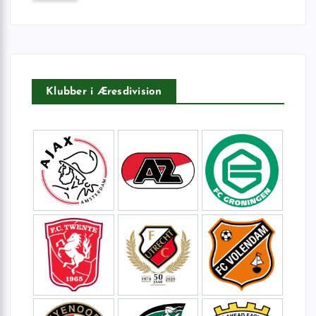
f
t
e
r
:
Klubber i Æresdivision