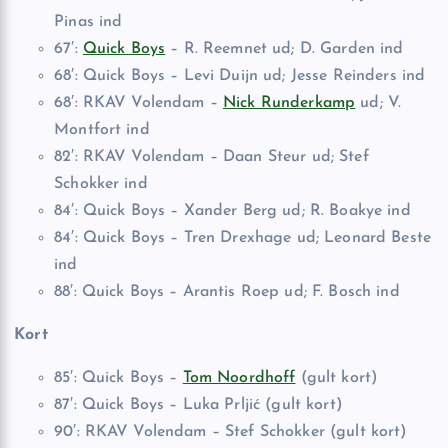
Pinas ind
67′:
Quick Boys
– R. Reemnet ud; D. Garden ind
68′: Quick Boys – Levi Duijn ud; Jesse Reinders ind
68′: RKAV Volendam –
Nick Runderkamp
ud; V.
Montfort ind
82′: RKAV Volendam – Daan Steur ud; Stef
Schokker ind
84′: Quick Boys – Xander Berg ud; R. Boakye ind
84′: Quick Boys – Tren Drexhage ud; Leonard Beste
ind
88′: Quick Boys – Arantis Roep ud; F. Bosch ind
Kort
85′: Quick Boys –
Tom Noordhoff
(gult kort)
87′: Quick Boys – Luka Prljić (gult kort)
90′: RKAV Volendam – Stef Schokker (gult kort)