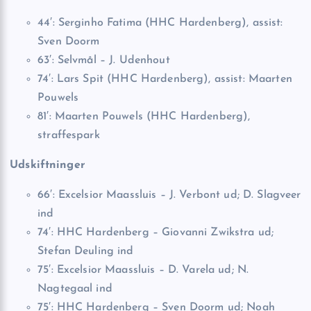
44′: Serginho Fatima (HHC Hardenberg), assist:
Sven Doorm
63′: Selvmål – J. Udenhout
74′: Lars Spit (HHC Hardenberg), assist: Maarten
Pouwels
81′: Maarten Pouwels (HHC Hardenberg),
straffespark
Udskiftninger
66′: Excelsior Maassluis – J. Verbont ud; D. Slagveer
ind
74′: HHC Hardenberg – Giovanni Zwikstra ud;
Stefan Deuling ind
75′: Excelsior Maassluis – D. Varela ud; N.
Nagtegaal ind
75′: HHC Hardenberg – Sven Doorm ud; Noah