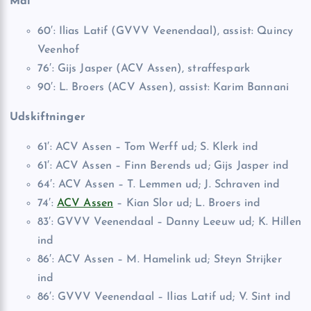
Mål
60′: Ilias Latif (GVVV Veenendaal), assist: Quincy
Veenhof
76′: Gijs Jasper (ACV Assen), straffespark
90′: L. Broers (ACV Assen), assist: Karim Bannani
Udskiftninger
61′: ACV Assen – Tom Werff ud; S. Klerk ind
61′: ACV Assen – Finn Berends ud; Gijs Jasper ind
64′: ACV Assen – T. Lemmen ud; J. Schraven ind
74′:
ACV Assen
– Kian Slor ud; L. Broers ind
83′: GVVV Veenendaal – Danny Leeuw ud; K. Hillen
ind
86′: ACV Assen – M. Hamelink ud; Steyn Strijker
ind
86′: GVVV Veenendaal – Ilias Latif ud; V. Sint ind