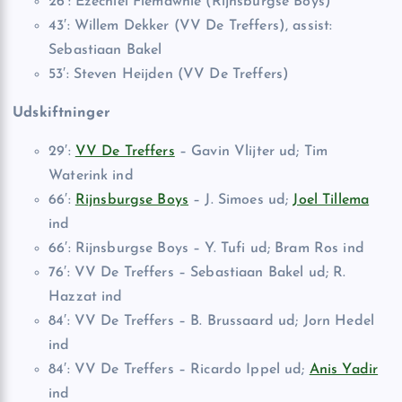
26′: Ezechiel Fiemawhle (Rijnsburgse Boys)
43′: Willem Dekker (VV De Treffers), assist:
Sebastiaan Bakel
53′: Steven Heijden (VV De Treffers)
Udskiftninger
29′:
VV De Treffers
– Gavin Vlijter ud; Tim
Waterink ind
66′:
Rijnsburgse Boys
– J. Simoes ud;
Joel Tillema
ind
66′: Rijnsburgse Boys – Y. Tufi ud; Bram Ros ind
76′: VV De Treffers – Sebastiaan Bakel ud; R.
Hazzat ind
84′: VV De Treffers – B. Brussaard ud; Jorn Hedel
ind
84′: VV De Treffers – Ricardo Ippel ud;
Anis Yadir
ind