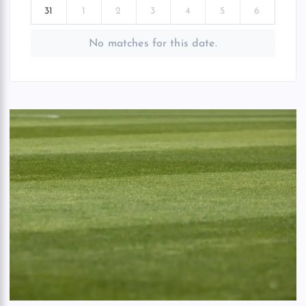
31
1
2
3
4
5
6
No matches for this date.