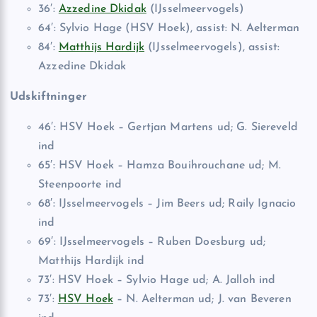
36′:
Azzedine Dkidak
(IJsselmeervogels)
64′: Sylvio Hage (HSV Hoek), assist: N. Aelterman
84′:
Matthijs Hardijk
(IJsselmeervogels), assist:
Azzedine Dkidak
Udskiftninger
46′: HSV Hoek – Gertjan Martens ud; G. Siereveld
ind
65′: HSV Hoek – Hamza Bouihrouchane ud; M.
Steenpoorte ind
68′: IJsselmeervogels – Jim Beers ud; Raily Ignacio
ind
69′: IJsselmeervogels – Ruben Doesburg ud;
Matthijs Hardijk ind
73′: HSV Hoek – Sylvio Hage ud; A. Jalloh ind
73′:
HSV Hoek
– N. Aelterman ud; J. van Beveren