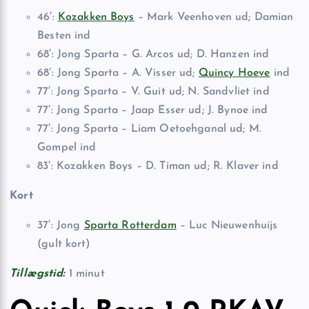
46′:
Kozakken Boys
– Mark Veenhoven ud; Damian
Besten ind
68′: Jong Sparta – G. Arcos ud; D. Hanzen ind
68′: Jong Sparta – A. Visser ud;
Quincy Hoeve
ind
77′: Jong Sparta – V. Guit ud; N. Sandvliet ind
77′: Jong Sparta – Jaap Esser ud; J. Bynoe ind
77′: Jong Sparta – Liam Oetoehganal ud; M.
Gompel ind
83′: Kozakken Boys – D. Timan ud; R. Klaver ind
Kort
37′: Jong
Sparta Rotterdam
– Luc Nieuwenhuijs
(gult kort)
Tillægstid:
1 minut