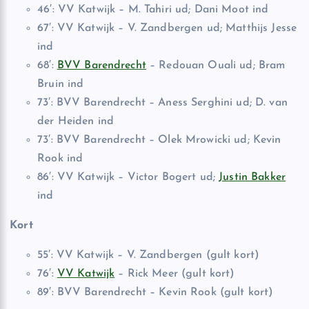
46′: VV Katwijk – M. Tahiri ud; Dani Moot ind
67′: VV Katwijk – V. Zandbergen ud; Matthijs Jesse
ind
68′:
BVV Barendrecht
– Redouan Ouali ud; Bram
Bruin ind
73′: BVV Barendrecht – Aness Serghini ud; D. van
der Heiden ind
73′: BVV Barendrecht – Olek Mrowicki ud; Kevin
Rook ind
86′: VV Katwijk – Victor Bogert ud;
Justin Bakker
ind
Kort
55′: VV Katwijk – V. Zandbergen (gult kort)
76′:
VV Katwijk
– Rick Meer (gult kort)
89′: BVV Barendrecht – Kevin Rook (gult kort)