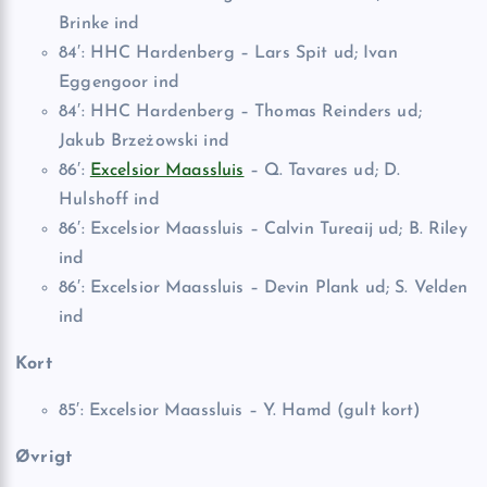
Brinke ind
84′: HHC Hardenberg – Lars Spit ud; Ivan
Eggengoor ind
84′: HHC Hardenberg – Thomas Reinders ud;
Jakub Brzeżowski ind
86′:
Excelsior Maassluis
– Q. Tavares ud; D.
Hulshoff ind
86′: Excelsior Maassluis – Calvin Tureaij ud; B. Riley
ind
86′: Excelsior Maassluis – Devin Plank ud; S. Velden
ind
Kort
85′: Excelsior Maassluis – Y. Hamd (gult kort)
Øvrigt