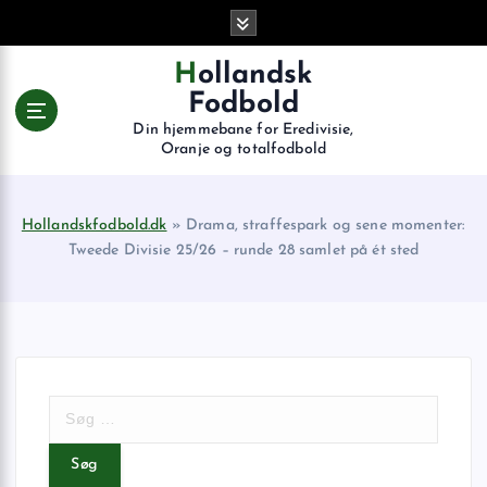
G
å
t
Hollandsk
i
Fodbold
l
Din hjemmebane for Eredivisie,
i
Oranje og totalfodbold
n
d
h
Hollandskfodbold.dk
»
Drama, straffespark og sene momenter:
o
Tweede Divisie 25/26 – runde 28 samlet på ét sted
l
d
S
ø
g
e