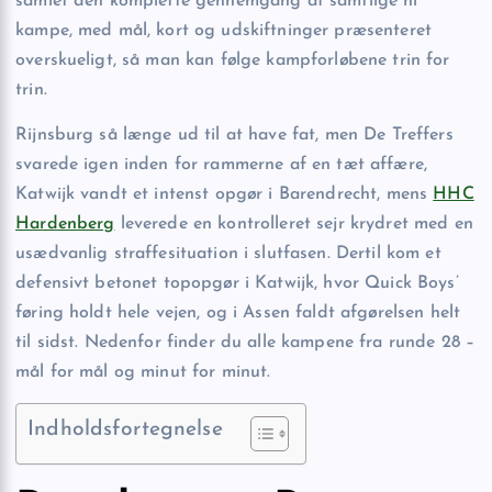
samlet den komplette gennemgang af samtlige ni
kampe, med mål, kort og udskiftninger præsenteret
overskueligt, så man kan følge kampforløbene trin for
trin.
Rijnsburg så længe ud til at have fat, men De Treffers
svarede igen inden for rammerne af en tæt affære,
Katwijk vandt et intenst opgør i Barendrecht, mens
HHC
Hardenberg
leverede en kontrolleret sejr krydret med en
usædvanlig straffesituation i slutfasen. Dertil kom et
defensivt betonet topopgør i Katwijk, hvor Quick Boys’
føring holdt hele vejen, og i Assen faldt afgørelsen helt
til sidst. Nedenfor finder du alle kampene fra runde 28 –
mål for mål og minut for minut.
Indholdsfortegnelse