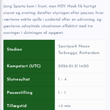
Jong Sparta kom i front, men HSV Hoek fik hurtigt
svaret og overtog derefter styringen efter pausen, hvor
værterne måtte spille i undertal efter en udvisning, og
gæsterne udnyttede situationen effektivt med tre
scoringer i slutningen af opgøret.
Sportpark Nieuw
Stadion
Terbregge, Rotterdam
Kampstart (UTC)
2026-01-31 14:00
Slutresultat
1 – 4
Pausestilling
1 – 1
Tillægstid
+4 min