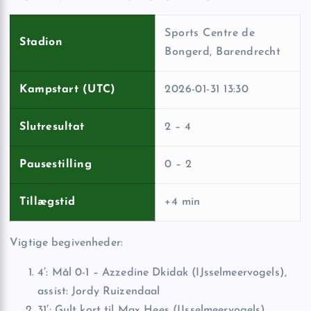
Sports Centre de
Stadion
Bongerd, Barendrecht
Kampstart (UTC)
2026-01-31 13:30
Slutresultat
2 – 4
Pausestilling
0 – 2
Tillægstid
+4 min
Vigtige begivenheder:
4′: Mål 0-1 – Azzedine Dkidak (IJsselmeervogels),
assist: Jordy Ruizendaal
31′: Gult kort til Max Hees (IJsselmeervogels)