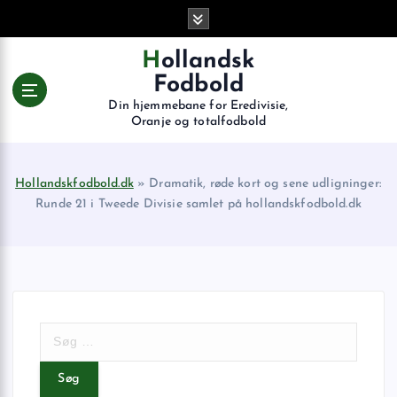
G
å
t
Hollandsk
i
Fodbold
l
Din hjemmebane for Eredivisie,
i
Oranje og totalfodbold
n
d
h
Hollandskfodbold.dk
»
Dramatik, røde kort og sene udligninger:
o
Runde 21 i Tweede Divisie samlet på hollandskfodbold.dk
l
d
S
ø
g
e