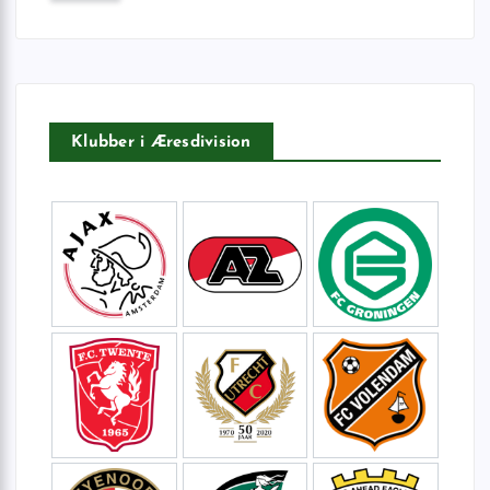
f
t
e
r
:
Klubber i Æresdivision