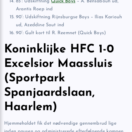
85′: Udskiftning
Quick Boys
– A. Bensabouh ud,
Arantis Roep ind
90′: Udskiftning Rijnsburgse Boys – Ilias Kariouh
ud, Azeddine Sout ind
90′: Gult kort til R. Reemnet (Quick Boys)
Koninklijke HFC 1-0
Excelsior Maassluis
(Sportpark
Spanjaardslaan,
Haarlem)
Hjemmeholdet fik det nødvendige gennembrud lige
inden pausen og administrerede efterfølgende kampen