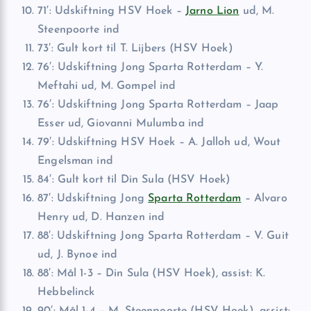
71′: Udskiftning HSV Hoek –
Jarno Lion
ud, M.
Steenpoorte ind
73′: Gult kort til T. Lijbers (HSV Hoek)
76′: Udskiftning Jong Sparta Rotterdam – Y.
Meftahi ud, M. Gompel ind
76′: Udskiftning Jong Sparta Rotterdam – Jaap
Esser ud, Giovanni Mulumba ind
79′: Udskiftning HSV Hoek – A. Jalloh ud, Wout
Engelsman ind
84′: Gult kort til Din Sula (HSV Hoek)
87′: Udskiftning Jong
Sparta Rotterdam
– Alvaro
Henry ud, D. Hanzen ind
88′: Udskiftning Jong Sparta Rotterdam – V. Guit
ud, J. Bynoe ind
88′: Mål 1-3 – Din Sula (HSV Hoek), assist: K.
Hebbelinck
90′: Mål 1-4 – M. Steenpoorte (HSV Hoek), assist: