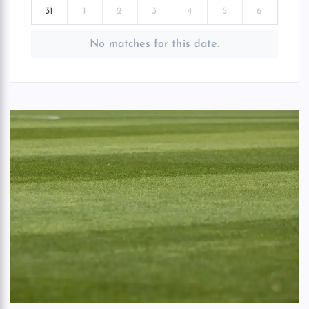
31
1
2
3
4
5
6
No matches for this date.