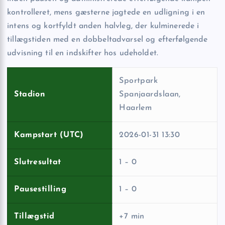
kontrolleret, mens gæsterne jagtede en udligning i en
intens og kortfyldt anden halvleg, der kulminerede i
tillægstiden med en dobbeltadvarsel og efterfølgende
udvisning til en indskifter hos udeholdet.
Sportpark
Stadion
Spanjaardslaan,
Haarlem
Kampstart (UTC)
2026-01-31 13:30
Slutresultat
1 – 0
Pausestilling
1 – 0
Tillægstid
+7 min