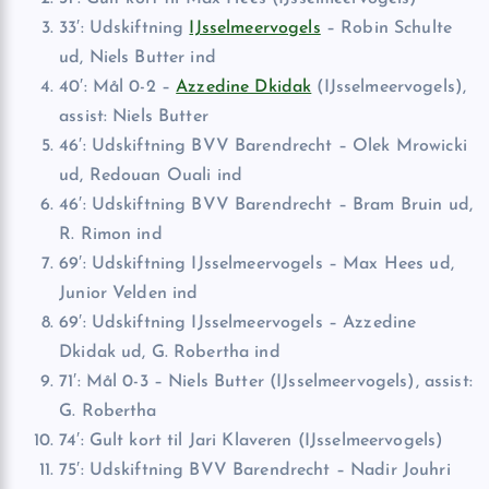
33′: Udskiftning
IJsselmeervogels
– Robin Schulte
ud, Niels Butter ind
40′: Mål 0-2 –
Azzedine Dkidak
(IJsselmeervogels),
assist: Niels Butter
46′: Udskiftning BVV Barendrecht – Olek Mrowicki
ud, Redouan Ouali ind
46′: Udskiftning BVV Barendrecht – Bram Bruin ud,
R. Rimon ind
69′: Udskiftning IJsselmeervogels – Max Hees ud,
Junior Velden ind
69′: Udskiftning IJsselmeervogels – Azzedine
Dkidak ud, G. Robertha ind
71′: Mål 0-3 – Niels Butter (IJsselmeervogels), assist:
G. Robertha
74′: Gult kort til Jari Klaveren (IJsselmeervogels)
75′: Udskiftning BVV Barendrecht – Nadir Jouhri