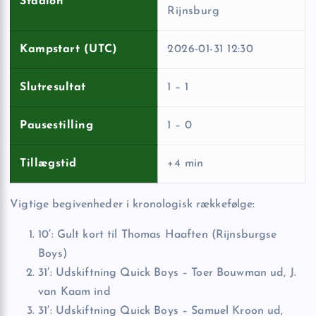
Stadion
Rijnsburg
Kampstart (UTC)
2026-01-31 12:30
Slutresultat
1 – 1
Pausestilling
1 – 0
Tillægstid
+4 min
Vigtige begivenheder i kronologisk rækkefølge:
10′: Gult kort til Thomas Haaften (Rijnsburgse
Boys)
31′: Udskiftning Quick Boys – Toer Bouwman ud, J.
van Kaam ind
31′: Udskiftning Quick Boys – Samuel Kroon ud,