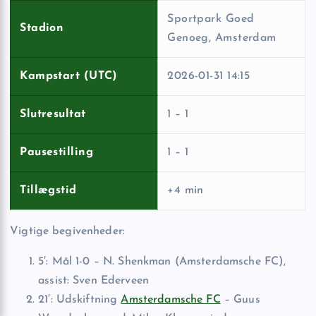
Sportpark Goed
Stadion
Genoeg, Amsterdam
Kampstart (UTC)
2026-01-31 14:15
Slutresultat
1 – 1
Pausestilling
1 – 1
Tillægstid
+4 min
Vigtige begivenheder:
5′: Mål 1-0 – N. Shenkman (Amsterdamsche FC),
assist: Sven Ederveen
21′: Udskiftning
Amsterdamsche FC
– Guus