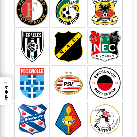
→
Indhold