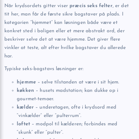
Når krydsordets gitter viser
præcis seks felter
, er det
tit her, man får de første sikre bogstaver på plads. I
kategorien “hjemmet” kan løsningen både være et
konkret sted i boligen eller et mere abstrakt ord, der
beskriver selve det at være hjemme. Det giver flere
vinkler at teste, alt efter hvilke bogstaver du allerede
har.
Typiske seks-bogstavs løsninger er:
hjemme
– selve tilstanden at være i sit hjem.
køkken
– husets madstation; kan dukke op i
gourmet-temaer.
kælder
– underetagen, ofte i krydsord med
“vinkælder” eller “pulterrum”.
loftet
– modpol til kælderen; forbindes med
“skunk” eller “pulter”.