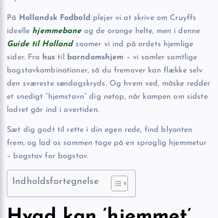
På
Hollandsk Fodbold
plejer vi at skrive om Cruyffs
ideelle
hjemmebane
og de orange helte, men i denne
Guide til Holland
zoomer vi ind på ordets hjemlige
sider. Fra
hus
til
barndomshjem
– vi samler samtlige
bogstavkombinationer, så du fremover kan flække selv
den sværeste søndagskryds. Og hvem ved, måske redder
et snedigt “hjemstavn” dig netop, når kampen om sidste
lodret går ind i overtiden.
Sæt dig godt til rette i din egen rede, find blyanten
frem, og lad os sammen tage på en sproglig hjemmetur
– bogstav for bogstav.
Indholdsfortegnelse
Hvad kan ‘hjemmet’