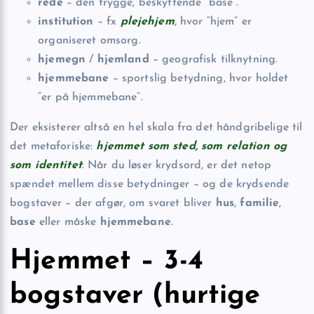
rede
– den trygge, beskyttende “base”.
institution
– fx
plejehjem
, hvor “hjem” er
organiseret omsorg.
hjemegn
/
hjemland
– geografisk tilknytning.
hjemmebane
– sportslig betydning, hvor holdet
“er på hjemmebane”.
Der eksisterer altså en hel skala fra det håndgribelige til
det metaforiske:
hjemmet som sted, som relation og
som identitet
. Når du løser krydsord, er det netop
spændet mellem disse betydninger – og de krydsende
bogstaver – der afgør, om svaret bliver
hus
,
familie
,
base
eller måske
hjemmebane
.
Hjemmet – 3-4
bogstaver (hurtige