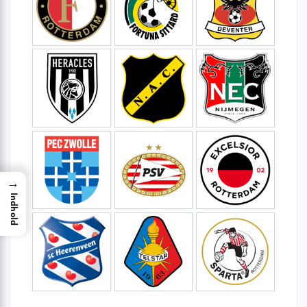
→
Indhold