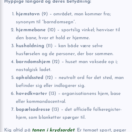
Hyppige langord og deres betydning:
hjemstavn
(9) – området, man kommer fra;
synonym til “barndomsegn”.
hjemmebane
(10) – sportslig vinkel; henviser til
den bane, hvor et hold er hjemme.
husholdning
(11) – kan både være selve
husførselen og de personer, der bor sammen.
barndomshjem
(12) – huset man voksede op i;
nostalgisk ladet.
opholdssted
(12) – neutralt ord for det sted, man
befinder sig eller indlogerer sig.
hovedkvarter
(13) – organisationens hjem, base
eller kommandocentral.
bopælsadresse
(13) – det officielle folkeregister-
hjem, som blanketter spørger til.
Kig altid på
tonen i krydsordet
: Er temaet sport, peger