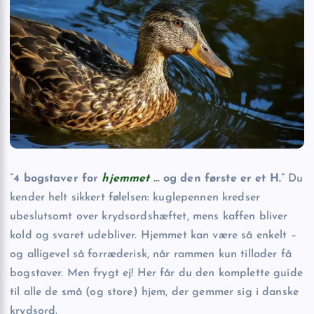
”4 bogstaver for
hjemmet
… og den første er et H.”
Du
kender helt sikkert følelsen: kuglepennen kredser
ubeslutsomt over krydsordshæftet, mens kaffen bliver
kold og svaret udebliver. Hjemmet kan være så enkelt –
og alligevel så forræderisk, når rammen kun tillader få
bogstaver. Men frygt ej! Her får du den komplette guide
til alle de små (og store) hjem, der gemmer sig i danske
krydsord.