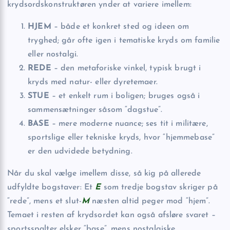
krydsordskonstruktøren ynder at variere imellem:
HJEM
– både et konkret sted og ideen om
tryghed; går ofte igen i tematiske kryds om familie
eller nostalgi.
REDE
– den metaforiske vinkel, typisk brugt i
kryds med natur- eller dyretemaer.
STUE
– et enkelt rum i boligen; bruges også i
sammensætninger såsom “dag­stue”.
BASE
– mere moderne nuance; ses tit i militære,
sportslige eller tekniske kryds, hvor “hjemme­base”
er den udvidede betydning.
Når du skal vælge imellem disse, så kig på allerede
udfyldte bogstaver: Et
E
som tredje bogstav skriger på
“rede”, mens et slut-
M
næsten altid peger mod “hjem”.
Temaet i resten af krydsordet kan også afsløre svaret –
sportsspalter elsk­er “base”, mens nostalgiske