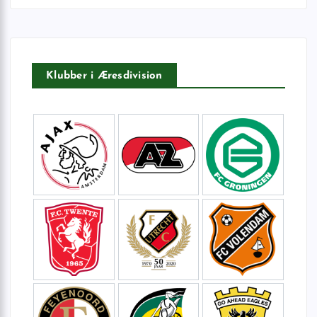
t
e
r
:
Klubber i Æresdivision