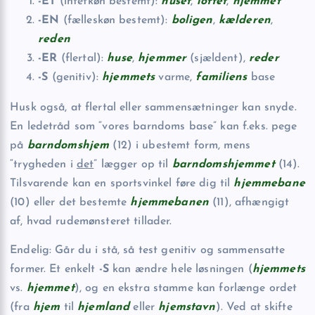
-ET
(intetkøn bestemt):
huset
,
loftet
,
hjemmet
-EN
(fælleskøn bestemt):
boligen
,
kælderen
,
reden
-ER
(flertal):
huse
,
hjemmer
(sjældent),
reder
-S
(genitiv):
hjemmets
varme,
familiens
base
Husk også, at flertal eller sammensætninger kan snyde.
En ledetråd som “vores barndoms base” kan f.eks. pege
på
barndomshjem
(12) i ubestemt form, mens
“trygheden i
det
” lægger op til
barndomshjemmet
(14).
Tilsvarende kan en sportsvinkel føre dig til
hjemmebane
(10) eller det bestemte
hjemmebanen
(11), afhængigt
af, hvad rudemønsteret tillader.
Endelig: Går du i stå, så test genitiv og sammensatte
former. Et enkelt
-S
kan ændre hele løsningen (
hjemmets
vs.
hjemmet
), og en ekstra stamme kan forlænge ordet
(fra
hjem
til
hjemland
eller
hjemstavn
). Ved at skifte