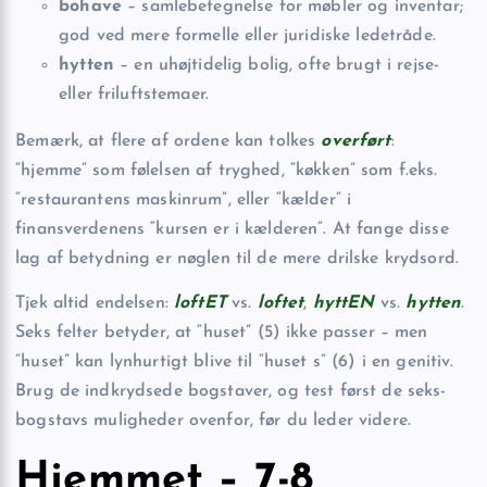
bohave
– samlebetegnelse for møbler og inventar;
god ved mere formelle eller juridiske ledetråde.
hytten
– en uhøjtidelig bolig, ofte brugt i rejse-
eller friluftstemaer.
Bemærk, at flere af ordene kan tolkes
overført
:
“hjemme” som følelsen af tryghed, “køkken” som f.eks.
“restaurantens maskinrum”, eller “kælder” i
finansverdenens “kursen er i kælderen”. At fange disse
lag af betydning er nøglen til de mere drilske krydsord.
Tjek altid endelsen:
loftET
vs.
loftet
,
hyttEN
vs.
hytten
.
Seks felter betyder, at “huset” (5) ikke passer – men
“huset” kan lynhurtigt blive til “huset s” (6) i en genitiv.
Brug de indkrydsede bogstaver, og test først de seks-
bogstavs muligheder ovenfor, før du leder videre.
Hjemmet – 7-8