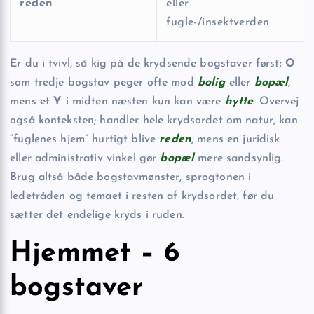
reden
eller
fugle-/insektverden
Er du i tvivl, så kig på de krydsende bogstaver først:
O
som tredje bogstav peger ofte mod
bolig
eller
bopæl
,
mens et
Y
i midten næsten kun kan være
hytte
. Overvej
også konteksten; handler hele krydsordet om natur, kan
“fuglenes hjem” hurtigt blive
reden
, mens en juridisk
eller administrativ vinkel gør
bopæl
mere sandsynlig.
Brug altså både bogstavmønster, sprogtonen i
ledetråden og temaet i resten af krydsordet, før du
sætter det endelige kryds i ruden.
Hjemmet – 6
bogstaver