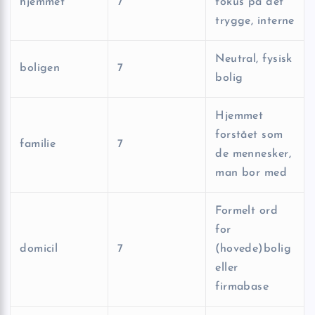
hjemmet
7
fokus på det
trygge, interne
Neutral, fysisk
boligen
7
bolig
Hjemmet
forstået som
familie
7
de mennesker,
man bor med
Formelt ord
for
domicil
7
(hovede)bolig
eller
firmabase