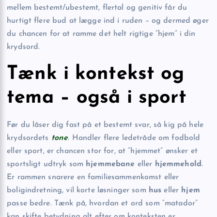
mellem bestemt/ubestemt, flertal og genitiv får du
hurtigt flere bud at lægge ind i ruden – og dermed øger
du chancen for at ramme det helt rigtige “hjem” i din
krydsord.
Tænk i kontekst og
tema – også i sport
Før du låser dig fast på et bestemt svar, så kig på hele
krydsordets
tone
. Handler flere ledetråde om fodbold
eller sport, er chancen stor for, at “hjemmet” ønsker et
sportsligt udtryk som
hjemmebane
eller
hjemmehold
.
Er rammen snarere en familiesammenkomst eller
boligindretning, vil korte løsninger som
hus
eller
hjem
passe bedre. Tænk på, hvordan et ord som “matador”
kan skifte betydning alt efter om konteksten er