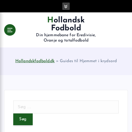
G
å
t
Hollandsk
i
Fodbold
l
Din hjemmebane for Eredivisie,
i
Oranje og totalfodbold
n
d
h
Hollandskfodbold.dk
»
Guides til Hjemmet i krydsord
o
l
d
S
ø
g
e
f