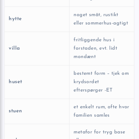
noget småt, rustikt
hytte
eller sommerhus-agtigt
fritliggende hus i
villa
forstaden, evt. lidt
mondænt
bestemt form – tjek om
huset
krydsordet
efterspørger -ET
et enkelt rum, ofte hvor
stuen
familien samles
metafor for tryg base