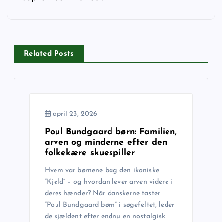
æ
g
Related Posts
s
n
a
april 23, 2026
Poul Bundgaard børn: Familien,
v
arven og minderne efter den
folkekære skuespiller
i
Hvem var børnene bag den ikoniske
“Kjeld” – og hvordan lever arven videre i
g
deres hænder? Når danskerne taster
“Poul Bundgaard børn” i søgefeltet, leder
a
de sjældent efter endnu en nostalgisk