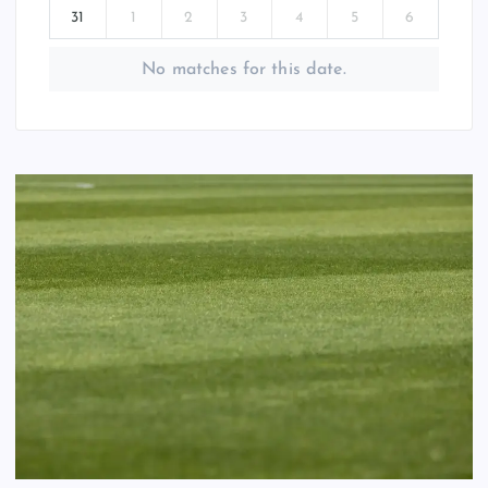
31
1
2
3
4
5
6
No matches for this date.