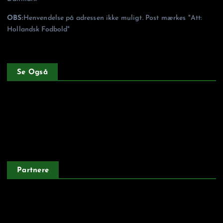
OBS:
Henvendelse på adressen ikke muligt. Post mærkes "Att:
Hollandsk Fodbold"
Se Også
Forside
Privatlivspolitik
Partnere
Argentinskfodbold.dk