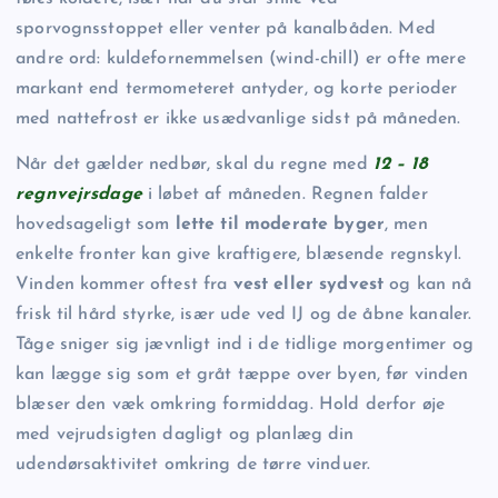
sporvognsstoppet eller venter på kanalbåden. Med
andre ord: kuldefornemmelsen (wind-chill) er ofte mere
markant end termometeret antyder, og korte perioder
med nattefrost er ikke usædvanlige sidst på måneden.
Når det gælder nedbør, skal du regne med
12 – 18
regnvejrsdage
i løbet af måneden. Regnen falder
hovedsageligt som
lette til moderate byger
, men
enkelte fronter kan give kraftigere, blæsende regnskyl.
Vinden kommer oftest fra
vest eller sydvest
og kan nå
frisk til hård styrke, især ude ved IJ og de åbne kanaler.
Tåge sniger sig jævnligt ind i de tidlige morgentimer og
kan lægge sig som et gråt tæppe over byen, før vinden
blæser den væk omkring formiddag. Hold derfor øje
med vejrudsigten dagligt og planlæg din
udendørsaktivitet omkring de tørre vinduer.