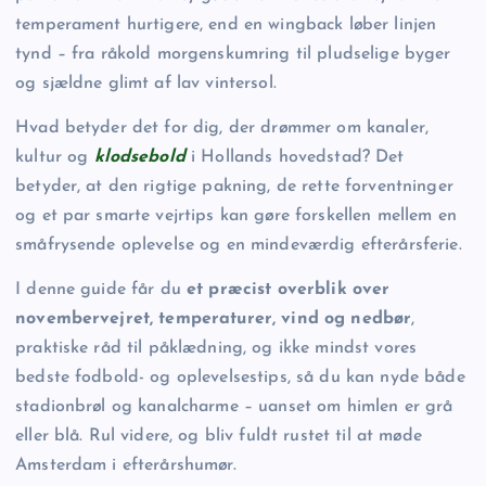
temperament hurtigere, end en wingback løber linjen
tynd – fra råkold morgenskumring til pludselige byger
og sjældne glimt af lav vintersol.
Hvad betyder det for dig, der drømmer om kanaler,
kultur og
klodsebold
i Hollands hovedstad? Det
betyder, at den rigtige pakning, de rette forventninger
og et par smarte vejrtips kan gøre forskellen mellem en
småfrysende oplevelse og en mindeværdig efterårsferie.
I denne guide får du
et præcist overblik over
novembervejret, temperaturer, vind og nedbør
,
praktiske råd til påklædning, og ikke mindst vores
bedste fodbold- og oplevelsestips, så du kan nyde både
stadionbrøl og kanalcharme – uanset om himlen er grå
eller blå. Rul videre, og bliv fuldt rustet til at møde
Amsterdam i efterårshumør.