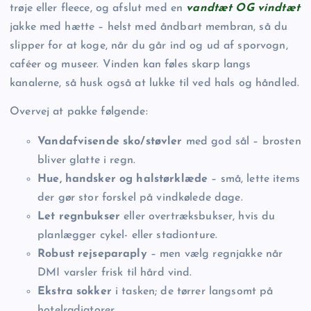
trøje eller fleece, og afslut med en
vandtæt OG vindtæt
jakke med hætte – helst med åndbart membran, så du
slipper for at koge, når du går ind og ud af sporvogn,
caféer og museer. Vinden kan føles skarp langs
kanalerne, så husk også at lukke til ved hals og håndled.
Overvej at pakke følgende:
Vandafvisende sko/støvler
med god sål – brosten
bliver glatte i regn.
Hue, handsker og halstørklæde
– små, lette items
der gør stor forskel på vindkølede dage.
Let regnbukser
eller overtræksbukser, hvis du
planlægger cykel- eller stadionture.
Robust rejseparaply
– men vælg regnjakke når
DMI varsler frisk til hård vind.
Ekstra sokker
i tasken; de tørrer langsomt på
hotelradiatorer.