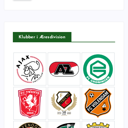
f
t
e
r
:
Klubber i Æresdivision