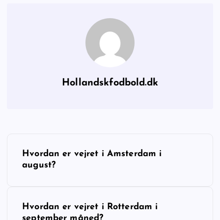
Hollandskfodbold.dk
I
Hvordan er vejret i Amsterdam i
n
august?
d
Hvordan er vejret i Rotterdam i
l
september måned?