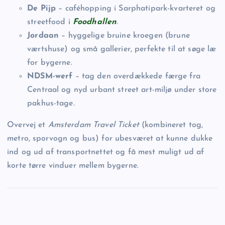
De Pijp
– caféhopping i Sarphatipark-kvarteret og
streetfood i
Foodhallen
.
Jordaan
– hyggelige bruine kroegen (brune
værtshuse) og små gallerier, perfekte til at søge læ
for bygerne.
NDSM-werf
– tag den overdækkede færge fra
Centraal og nyd urbant street art-miljø under store
pakhus-tage.
Overvej et
Amsterdam Travel Ticket
(kombineret tog,
metro, sporvogn og bus) for ubesværet at kunne dukke
ind og ud af transportnettet og få mest muligt ud af
korte tørre vinduer mellem bygerne.