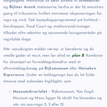
indgangene. Metrolinje 54 kører direkte til
Strandvliet
og
Bijlmer ArenA
stationerne; herfra er der få minutters
gang til tribunerne, hvilket minimerer eksponeringen for
regn og vind. Tjek kampdagsprogrammet på forhånd –
fanshoppen, Food Court og stadionrundvisninger
tilbyder ofte rabatter og opvarmede loungeområder på
regnfulde dage.
Når vejrudsigten melder tørvejr, er kanalerne og de
smalle gader et must, men lav altid en
plan B
. Kombinér
for eksempel en formiddagskanaltur med et
eftermiddagsbesøg på
Rijksmuseum
eller
Heineken
Experience
. Under en heldagsregn kan du let fylde
timerne med indendørs highlights som:
Museums­kvartalet
– Rijksmuseum, Van Gogh
Museum og Moco ligger få skridt fra hinanden og
nås via sporvogn 2, 5 eller 12.