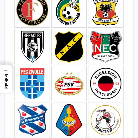
→
Indhold