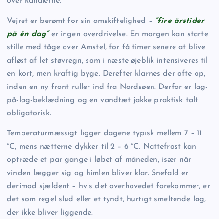
over kanalerne.
Vejret er berømt for sin omskiftelighed –
“fire årstider
på én dag”
er ingen overdrivelse. En morgen kan starte
stille med tåge over Amstel, for få timer senere at blive
afløst af let støvregn, som i næste øjeblik intensiveres til
en kort, men kraftig byge. Derefter klarnes der ofte op,
inden en ny front ruller ind fra Nordsøen. Derfor er lag-
på-lag-beklædning og en vandtæt jakke praktisk talt
obligatorisk.
Temperaturmæssigt ligger dagene typisk mellem 7 – 11
°C, mens nætterne dykker til 2 – 6 °C. Nattefrost kan
optræde et par gange i løbet af måneden, især når
vinden lægger sig og himlen bliver klar. Snefald er
derimod sjældent – hvis det overhovedet forekommer, er
det som regel slud eller et tyndt, hurtigt smeltende lag,
der ikke bliver liggende.