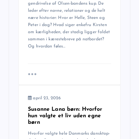
gendrivelse af Olsen-bandens kup. De
t
leder efter navne, relationer og de helt
nære historier: Hvor er Helle, Steen og
i
Peter i dag? Hvad siger enkefru Kirsten
om kærligheden, der stadig ligger foldet
o
sammen i kærestebreve på natbordet?
Og hvordan føles…
n
april 23, 2026
Susanne Lana børn: Hvorfor
hun valgte et liv uden egne
børn
Hvorfor valgte hele Danmarks dansktop-