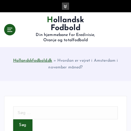
G
å
t
Hollandsk
i
Fodbold
l
Din hjemmebane for Eredivisie,
i
Oranje og totalfodbold
n
d
h
Hollandskfodbold.dk
»
Hvordan er vejret i Amsterdam i
o
november måned?
l
d
S
ø
g
e