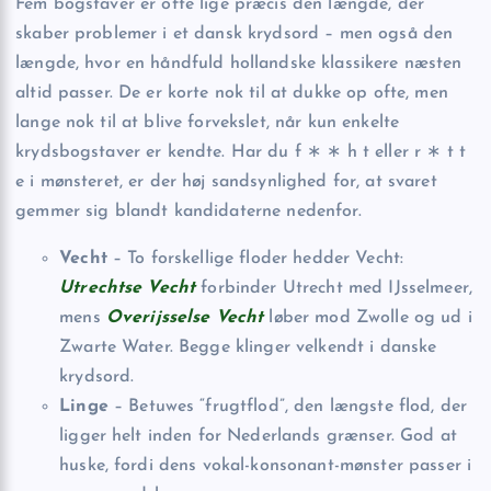
Fem bogstaver er ofte lige præcis den længde, der
skaber problemer i et dansk krydsord – men også den
længde, hvor en håndfuld hollandske klassikere næsten
altid passer. De er korte nok til at dukke op ofte, men
lange nok til at blive forvekslet, når kun enkelte
krydsbogstaver er kendte. Har du f ∗ ∗ h t eller r ∗ t t
e i mønsteret, er der høj sandsynlighed for, at svaret
gemmer sig blandt kandidaterne nedenfor.
Vecht
– To forskellige floder hedder Vecht:
Utrechtse Vecht
forbinder Utrecht med IJsselmeer,
mens
Overijsselse Vecht
løber mod Zwolle og ud i
Zwarte Water. Begge klinger velkendt i danske
krydsord.
Linge
– Betuwes “frugtflod”, den længste flod, der
ligger helt inden for Nederlands grænser. God at
huske, fordi dens vokal-konsonant-mønster passer i