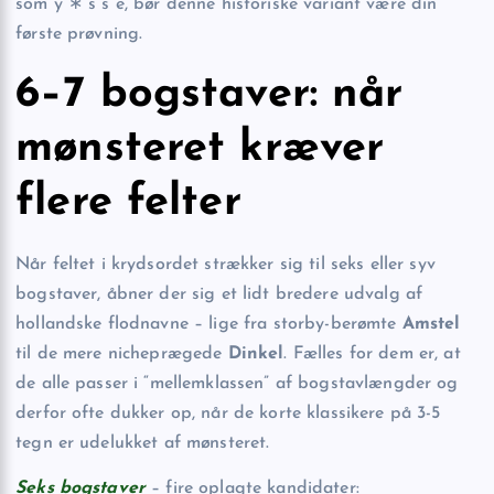
som y ∗ s s e, bør denne historiske variant være din
første prøvning.
6–7 bogstaver: når
mønsteret kræver
flere felter
Når feltet i krydsordet strækker sig til seks eller syv
bogstaver, åbner der sig et lidt bredere udvalg af
hollandske flodnavne – lige fra storby-berømte
Amstel
til de mere nicheprægede
Dinkel
. Fælles for dem er, at
de alle passer i “mellemklassen” af bogstavlængder og
derfor ofte dukker op, når de korte klassikere på 3-5
tegn er udelukket af mønsteret.
Seks bogstaver
– fire oplagte kandidater: