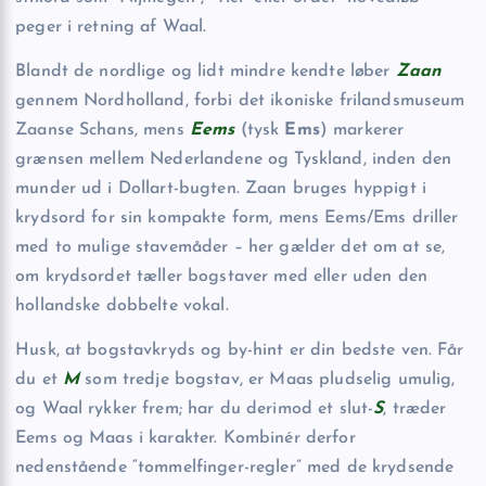
peger i retning af Waal.
Blandt de nordlige og lidt mindre kendte løber
Zaan
gennem Nordholland, forbi det ikoniske frilandsmuseum
Zaanse Schans, mens
Eems
(tysk
Ems
) markerer
grænsen mellem Nederlandene og Tyskland, inden den
munder ud i Dollart-bugten. Zaan bruges hyppigt i
krydsord for sin kompakte form, mens Eems/Ems driller
med to mulige stavemåder – her gælder det om at se,
om krydsordet tæller bogstaver med eller uden den
hollandske dobbelte vokal.
Husk, at bogstavkryds og by-hint er din bedste ven. Får
du et
M
som tredje bogstav, er Maas pludselig umulig,
og Waal rykker frem; har du derimod et slut-
S
, træder
Eems og Maas i karakter. Kombinér derfor
nedenstående “tommelfinger-regler” med de krydsende