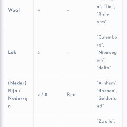
n”, “Tiel”,
Waal
4
–
“Rhin-
arm”
“Culembo
rg”,
Lek
3
–
“Nieuweg
ein”,
“delta”
(Neder)
“Arnhem”,
Rijn /
“Rhenen”,
5 / 8
Rijn
Nederrij
“Gelderla
n
nd”
“Zwolle”,