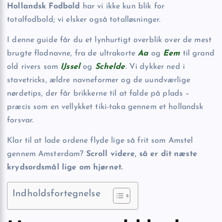
Hollandsk Fodbold
har vi ikke kun blik for
totalfodbold; vi elsker også total
løsninger.
I denne guide får du et lynhurtigt overblik over de mest
brugte flodnavne, fra de ultrakorte
Aa
og
Eem
til grand
old rivers som
IJssel
og
Schelde
. Vi dykker ned i
stavetricks, ældre navneformer og de uundværlige
nørdetips, der får brikkerne til at falde på plads –
præcis som en vellykket tiki-taka gennem et hollandsk
forsvar.
Klar til at lade ordene flyde lige så frit som Amstel
gennem Amsterdam?
Scroll videre, så er dit næste
krydsordsmål lige om hjørnet.
Indholdsfortegnelse