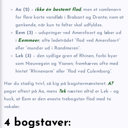
Aa (2)
–
ikke én bestemt flod
, men et samlenavn
for flere korte vandløb i Brabant og Drente; nem at
genkende, når kun to felter skal udfyldes.
Eem (3)
– udspringer ved Amersfoort og løber ud
i
Eemmeer
; ofte ledetrådet “flod ved Amersfoort”
eller “munder ud i Randmeren”.
Lek (3)
– den sydlige gren af Rhinen, forbi byer
som Nieuwegein og Vianen; fremhæves ofte med
hintet “Rhinenarm” eller “flod ved Culemborg”.
Har du stadig tvivl, så kig på bogstavmønsteret:
A?
peger oftest på Aa, mens
?ek
næsten altid er Lek – og
husk, at Eem er den eneste trebogstav flod med to
vokaler.
4 bogstaver: