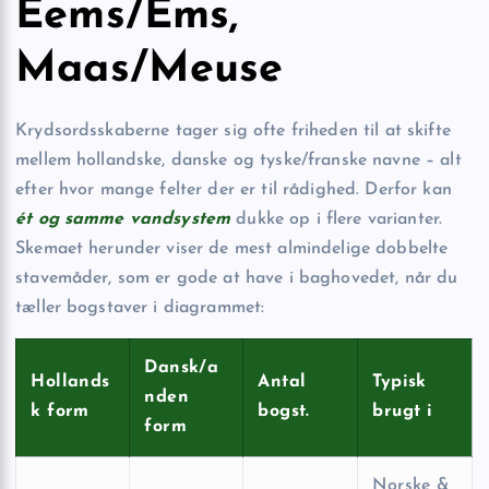
Eems/Ems,
Maas/Meuse
Krydsordsskaberne tager sig ofte friheden til at skifte
mellem hollandske, danske og tyske/franske navne – alt
efter hvor mange felter der er til rådighed. Derfor kan
ét og samme vandsystem
dukke op i flere varianter.
Skemaet herunder viser de mest almindelige dobbelte
stavemåder, som er gode at have i baghovedet, når du
tæller bogstaver i diagrammet:
Dansk/a
Hollands
Antal
Typisk
nden
k form
bogst.
brugt i
form
Norske &