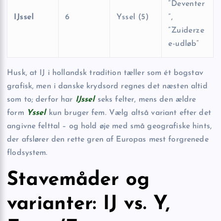
“Deventer
IJssel
6
Yssel (5)
”,
“Zuiderze
e-udløb”
Husk, at IJ i hollandsk tradition tæller som ét bogstav
grafisk, men i danske krydsord regnes det næsten altid
som to; derfor har
IJssel
seks felter, mens den ældre
form
Yssel
kun bruger fem. Vælg altså variant efter det
angivne felttal – og hold øje med små geografiske hints,
der afslører den rette gren af Europas mest forgrenede
flodsystem.
Stavemåder og
varianter: IJ vs. Y,