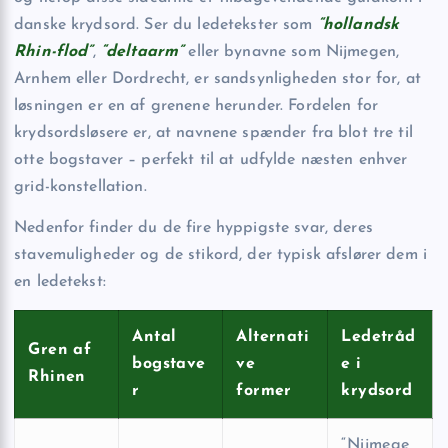
danske krydsord. Ser du ledetekster som
“hollandsk
Rhin-flod”
,
“deltaarm”
eller bynavne som Nijmegen,
Arnhem eller Dordrecht, er sandsynligheden stor for, at
løsningen er en af grenene herunder. Fordelen for
krydsordsløsere er, at navnene spænder fra blot tre til
otte bogstaver – perfekt til at udfylde næsten enhver
grid-konstellation.
Nedenfor finder du de fire hyppigste svar, deres
stavemuligheder og de stikord, der typisk afslører dem i
en ledetekst:
Antal
Alternati
Ledetråd
Gren af
bogstave
ve
e i
Rhinen
r
former
krydsord
“Nijmege