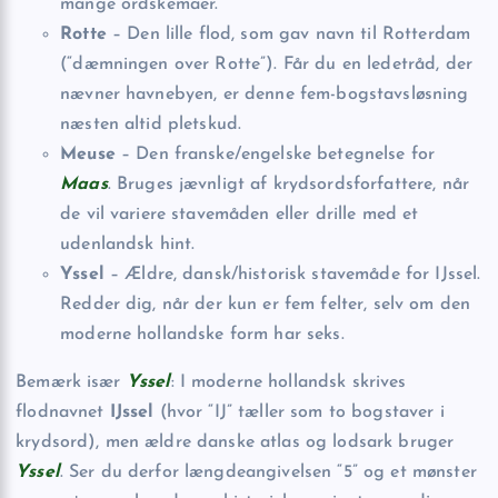
mange ordskemaer.
Rotte
– Den lille flod, som gav navn til Rotterdam
(“dæmningen over Rotte”). Får du en ledetråd, der
nævner havnebyen, er denne fem-bogstavsløsning
næsten altid pletskud.
Meuse
– Den franske/engelske betegnelse for
Maas
. Bruges jævnligt af krydsordsforfattere, når
de vil variere stavemåden eller drille med et
udenlandsk hint.
Yssel
– Ældre, dansk/historisk stavemåde for IJssel.
Redder dig, når der kun er fem felter, selv om den
moderne hollandske form har seks.
Bemærk især
Yssel
: I moderne hollandsk skrives
flodnavnet
IJssel
(hvor “IJ” tæller som to bogstaver i
krydsord), men ældre danske atlas og lodsark bruger
Yssel
. Ser du derfor længdeangivelsen “5” og et mønster