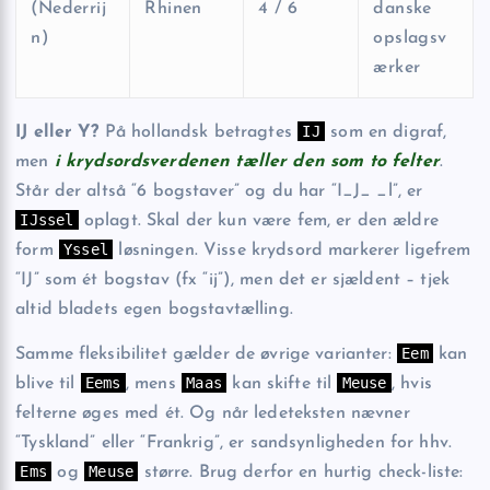
(Nederrij
Rhinen
4 / 6
danske
n)
opslagsv
ærker
IJ
IJ eller Y?
På hollandsk betragtes
som en digraf,
men
i krydsords­verdenen tæller den som to felter
.
Står der altså “6 bogstaver” og du har “I_J_ _l”, er
IJssel
oplagt. Skal der kun være fem, er den ældre
Yssel
form
løsningen. Visse krydsord markerer ligefrem
“IJ” som ét bogstav (fx “ĳ”), men det er sjældent – tjek
altid bladets egen bogstavtælling.
Eem
Samme fleksibilitet gælder de øvrige varianter:
kan
Eems
Maas
Meuse
blive til
, mens
kan skifte til
, hvis
felterne øges med ét. Og når ledeteksten nævner
“Tyskland” eller “Frankrig”, er sandsynligheden for hhv.
Ems
Meuse
og
større. Brug derfor en hurtig check-liste: