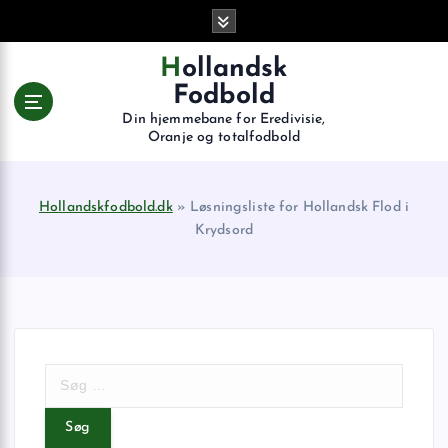
G
å
t
Hollandsk
i
Fodbold
l
Din hjemmebane for Eredivisie,
i
Oranje og totalfodbold
n
d
h
Hollandskfodbold.dk
»
Løsningsliste for Hollandsk Flod i
o
Krydsord
l
d
S
ø
g
e