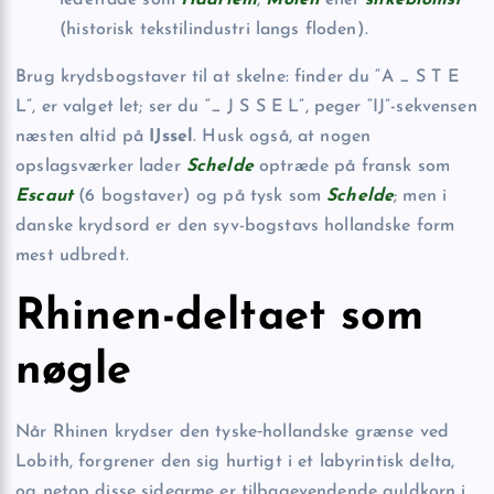
(historisk tekstilindustri langs floden).
Brug krydsbogstaver til at skelne: finder du “A _ S T E
L”, er valget let; ser du “_ J S S E L”, peger “IJ”-sekvensen
næsten altid på
IJssel
. Husk også, at nogen
opslagsværker lader
Schelde
optræde på fransk som
Escaut
(6 bogstaver) og på tysk som
Schelde
; men i
danske krydsord er den syv-bogstavs hollandske form
mest udbredt.
Rhinen-deltaet som
nøgle
Når Rhinen krydser den tyske‐hollandske grænse ved
Lobith, forgrener den sig hurtigt i et labyrintisk delta,
og netop disse sidearme er tilbagevendende guldkorn i