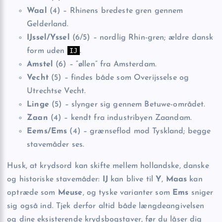
Waal
(4) – Rhinens bredeste gren gennem
Gelderland.
IJssel/Yssel
(6/5) – nordlig Rhin-gren; ældre dansk
IJ
form uden
.
Amstel
(6) – “øllen” fra Amsterdam.
Vecht
(5) – findes både som Overijsselse og
Utrechtse Vecht.
Linge
(5) – slynger sig gennem Betuwe-området.
Zaan
(4) – kendt fra industribyen Zaandam.
Eems/Ems
(4) – grænseflod mod Tyskland; begge
stavemåder ses.
Husk, at krydsord kan skifte mellem hollandske, danske
og historiske stavemåder:
IJ
kan blive til
Y
,
Maas
kan
optræde som
Meuse
, og tyske varianter som
Ems
sniger
sig også ind. Tjek derfor altid både længdeangivelsen
og dine eksisterende krydsbogstaver, før du låser dig