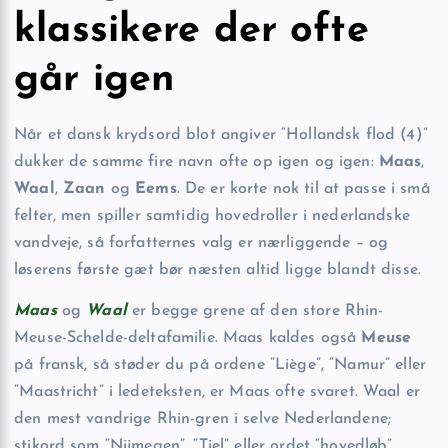
klassikere der ofte
går igen
Når et dansk krydsord blot angiver “Hollandsk flod (4)”
dukker de samme fire navn ofte op igen og igen:
Maas
,
Waal
,
Zaan
og
Eems
. De er korte nok til at passe i små
felter, men spiller samtidig hovedroller i nederlandske
vandveje, så forfatternes valg er nærliggende – og
løserens første gæt bør næsten altid ligge blandt disse.
Maas
og
Waal
er begge grene af den store Rhin-
Meuse-Schelde-deltafamilie. Maas kaldes også
Meuse
på fransk, så støder du på ordene “Liège”, “Namur” eller
“Maastricht” i ledeteksten, er Maas ofte svaret. Waal er
den mest vandrige Rhin-gren i selve Nederlandene;
stikord som “Nijmegen”, “Tiel” eller ordet “hovedløb”