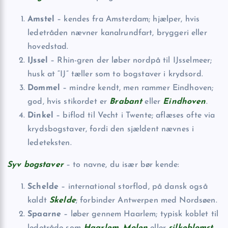
Amstel
– kendes fra Amsterdam; hjælper, hvis
ledetråden nævner kanalrundfart, bryggeri eller
hovedstad.
IJssel
– Rhin-gren der løber nordpå til IJsselmeer;
husk at “IJ” tæller som to bogstaver i krydsord.
Dommel
– mindre kendt, men rammer Eindhoven;
god, hvis stikordet er
Brabant
eller
Eindhoven
.
Dinkel
– biflod til Vecht i Twente; aflæses ofte via
krydsbogstaver, fordi den sjældent nævnes i
ledeteksten.
Syv bogstaver
– to navne, du især bør kende:
Schelde
– international storflod, på dansk også
kaldt
Skelde
; forbinder Antwerpen med Nordsøen.
Spaarne
– løber gennem Haarlem; typisk koblet til
ledetråde som
Haarlem
,
Molen
eller
silkeblomst