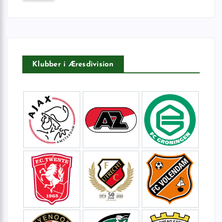
f
t
e
r
:
Klubber i Æresdivision