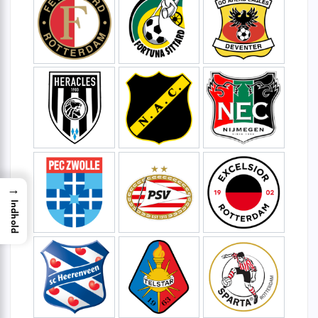
→
Indhold