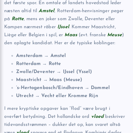
det første spor. En omtale af landets hovedstad leder
næsten altid til
Amstel
, Rotterdam-henvisninger peger
på
Rotte
, mens en joker som Zwolle, Deventer eller
Kampen nærmest råber
IJssel
. Kommer Maastricht,
Liège eller Belgien i spil, er
Maas
(evt. franske
Meuse
)
den oplagte kandidat. Her er de typiske koblinger:
Amsterdam → Amstel
Rotterdam → Rotte
Zwolle/Deventer → IJssel (Yssel)
Maastricht → Maas (Meuse)
’s-Hertogenbosch/Eindhoven → Dommel
Utrecht → Vecht eller Kromme Rijn
I mere kryptiske opgaver kan “flod” være brugt i
overført betydning. Det hollandske ord
vloed
beskriver
tidevandsstrømmen – dukker det op, kan svaret altså
være
vloed
snarere end et flodnavn. Kombinér derfor