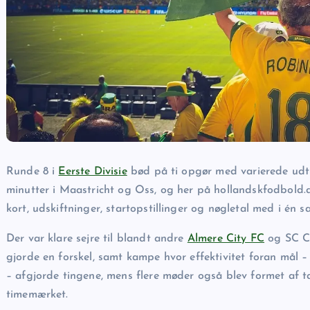
Runde 8 i
Eerste Divisie
bød på ti opgør med varierede udtr
minutter i Maastricht og Oss, og her på hollandskfodbold.d
kort, udskiftninger, startopstillinger og nøgletal med i én
Der var klare sejre til blandt andre
Almere City FC
og SC Ca
gjorde en forskel, samt kampe hvor effektivitet foran mål – 
– afgjorde tingene, mens flere møder også blev formet af 
timemærket.