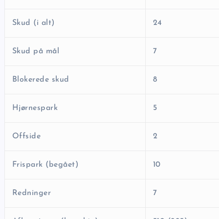
Skud (i alt)
24
Skud på mål
7
Blokerede skud
8
Hjørnespark
5
Offside
2
Frispark (begået)
10
Redninger
7