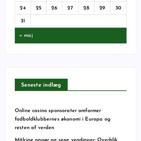
24
25
26
27
28
29
30
31
« maj
Seneste indlæg
Online casino sponsorater omformer
fodboldklubbernes økonomi i Europa og
resten af verden
Målrige opgør og sene vendinger: Overblik