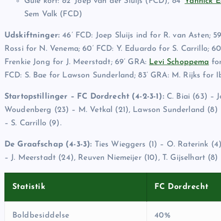
Gule kort: 82’ Joep van der Sluijs (FCD), 84’
Yannick 
Sem Valk (FCD)
Udskiftninger:
46’ FCD: Joep Sluijs ind for R. van Asten; 5
Rossi for N. Venema; 60’ FCD: Y. Eduardo for S. Carrillo;
Frenkie Jong for J. Meerstadt; 69’ GRA:
Levi Schoppema
for
FCD: S. Bae for Lawson Sunderland; 83’ GRA: M. Rijks for I
Startopstillinger – FC Dordrecht (4-2-3-1):
C. Biai (63) – 
Woudenberg (23) – M. Vetkal (21), Lawson Sunderland (8) –
– S. Carrillo (9).
De Graafschap (4-3-3):
Ties Wieggers (1) – O. Raterink (4)
– J. Meerstadt (24), Reuven Niemeijer (10), T. Gijselhart (8) 
Statistik
FC Dordrecht
Boldbesiddelse
40%