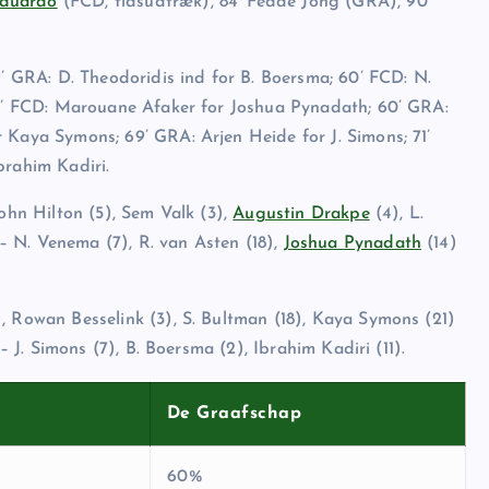
Eduardo
(FCD, tidsudtræk), 84’ Fedde Jong (GRA), 90’
9’ GRA: D. Theodoridis ind for B. Boersma; 60’ FCD: N.
 60’ FCD: Marouane Afaker for Joshua Pynadath; 60’ GRA:
 Kaya Symons; 69’ GRA: Arjen Heide for J. Simons; 71’
brahim Kadiri.
John Hilton (5), Sem Valk (3),
Augustin Drakpe
(4), L.
 N. Venema (7), R. van Asten (18),
Joshua Pynadath
(14)
, Rowan Besselink (3), S. Bultman (18), Kaya Symons (21)
– J. Simons (7), B. Boersma (2), Ibrahim Kadiri (11).
De Graafschap
60%