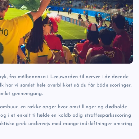
yk, fra målbonanza i Leeuwarden til nerver i de døende
k har vi samlet hele overblikket så du får både scoringer,
 samlet gennemgang.
mbuur, en række opgør hvor omstillinger og dødbolde
og i et enkelt tilfælde en koldblodig straffesparksscoring
taktiske greb undervejs med mange indskiftninger omkring