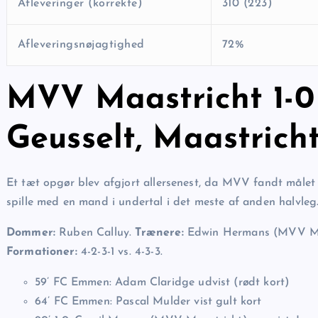
Afleveringer (korrekte)
310 (223)
Afleveringsnøjagtighed
72%
MVV Maastricht 1-
Geusselt, Maastrich
Et tæt opgør blev afgjort allersenest, da MVV fandt målet 
spille med en mand i undertal i det meste af anden halvleg
Dommer:
Ruben Calluy.
Trænere:
Edwin Hermans (MVV Ma
Formationer:
4-2-3-1 vs. 4-3-3.
59’ FC Emmen: Adam Claridge udvist (rødt kort)
64’ FC Emmen: Pascal Mulder vist gult kort