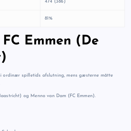
474 (386)
81%
0 FC Emmen (De
t)
i ordinær spilletids afslutning, mens gæsterne måtte
.
astricht) og Menno van Dam (FC Emmen).