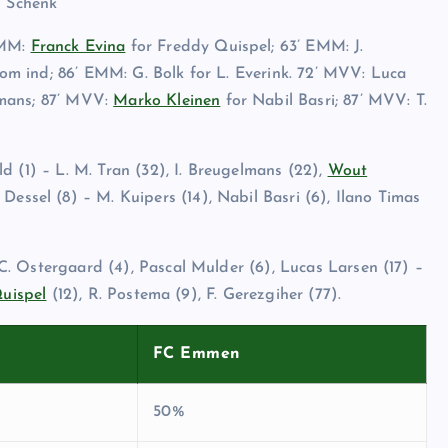
s Schenk
EMM:
Franck Evina
for Freddy Quispel; 63’ EMM: J.
m ind; 86’ EMM: G. Bolk for L. Everink. 72’ MVV: Luca
omans; 87’ MVV:
Marko Kleinen
for Nabil Basri; 87’ MVV: T.
d (1) – L. M. Tran (32), I. Breugelmans (22),
Wout
 Dessel (8) – M. Kuipers (14), Nabil Basri (6), Ilano Timas
. Ostergaard (4), Pascal Mulder (6), Lucas Larsen (17) –
uispel
(12), R. Postema (9), F. Gerezgiher (77).
FC Emmen
50%