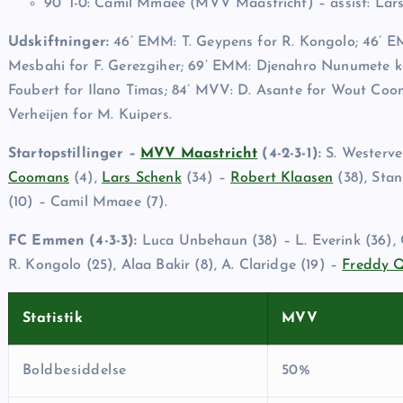
90’ 1-0: Camil Mmaee (MVV Maastricht) – assist: Lar
Udskiftninger:
46’ EMM: T. Geypens for R. Kongolo; 46’ 
Mesbahi for F. Gerezgiher; 69’ EMM: Djenahro Nunumete ko
Foubert for Ilano Timas; 84’ MVV: D. Asante for Wout Co
Verheijen for M. Kuipers.
Startopstillinger –
MVV Maastricht
(4-2-3-1):
S. Westervel
Coomans
(4),
Lars Schenk
(34) –
Robert Klaasen
(38), Stan
(10) – Camil Mmaee (7).
FC Emmen (4-3-3):
Luca Unbehaun (38) – L. Everink (36), C
R. Kongolo (25), Alaa Bakir (8), A. Claridge (19) –
Freddy Q
Statistik
MVV
Boldbesiddelse
50%