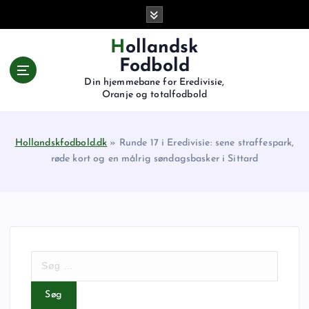
G
å
t
Hollandsk
i
Fodbold
l
Din hjemmebane for Eredivisie,
i
Oranje og totalfodbold
n
d
h
Hollandskfodbold.dk
»
Runde 17 i Eredivisie: sene straffespark,
o
røde kort og en målrig søndagsbasker i Sittard
l
d
S
ø
g
e