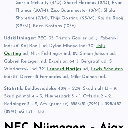
Garcia McNulty (4/D), Sherel Floranus (2/D), Ryan
Thomas (30/M), Zico Buurmeester (8/M), Shola
Shoretire (7/M), Thijs Oosting (25/M), Kaj de Rooij
(22/M), Koen Kostons (10/F)
Udskiftninger:
PEC: 35’ Tristan Gooijer ud, J. Faberski
ind; 46’ Kaj Rooij ud, Dylan Mbayo ind; 70’
Thijs
Oosting
ud, Nick Fichtinger ind; 82’ Simon Jensen ud,
Gabriël Reiziger ind. Excelsior: 64’ J. Bergraaf ud, S.
Wlodarczyk ind; 72’
Lennard Hartjes
ud,
Lewis Schouten
ind; 87’ Derensili Fernandes ud, Mike Duinen ind.
Statistik:
Boldbesiddelse 48% – 52%; Skud i alt 13 – 9;
Skud på mål 4 – 3; Hjørnespark 3 – 1; Offside 2 – 2;
Redninger 3 – 2; Afs. (præcise) 358/451 (79%) – 398/487
(82%); xG 1,71 – 1,18.
NEC Nijmegen – Ajax