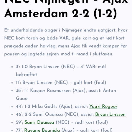
Amsterdam 2-2 (1-2)
Et underholdende opgør i Nijmegen endte uafgjort, hvor
NEC kom foran og både VAR, gule kort og et rødt kort
prægede anden halvleg, mens Ajax fik vendt kampen før
pausen og jagtede sejren mod ti mand i slutfasen.
3’: 1-0 Bryan Linssen (NEC) – 4’ VAR: mål
bekræftet
11’: Bryan Linssen (NEC) – gult kort (foul)
38’: 1-1 Kasper Rasmussen (Ajax), assist: Anton
Gaaei
44’: 1-2 Mika Godts (Ajax), assist:
Youri Regeer
46’: 2-2 Sami Ouaissa (NEC), assist:
Bryan Linssen
59’:
Sami Ouaissa
(NEC) – rødt kort (foul)
77’:
Rayane Bounida
(Ajax) – gult kort (foul)