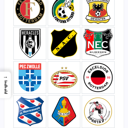
→
Indhold