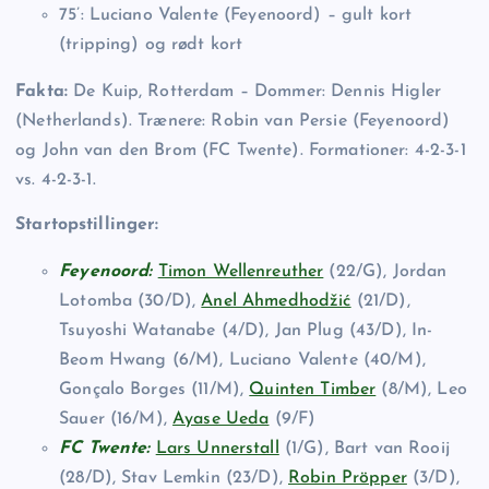
75’: Luciano Valente (Feyenoord) – gult kort
(tripping) og rødt kort
Fakta:
De Kuip, Rotterdam – Dommer: Dennis Higler
(Netherlands). Trænere: Robin van Persie (Feyenoord)
og John van den Brom (FC Twente). Formationer: 4-2-3-1
vs. 4-2-3-1.
Startopstillinger:
Feyenoord:
Timon Wellenreuther
(22/G), Jordan
Lotomba (30/D),
Anel Ahmedhodžić
(21/D),
Tsuyoshi Watanabe (4/D), Jan Plug (43/D), In-
Beom Hwang (6/M), Luciano Valente (40/M),
Gonçalo Borges (11/M),
Quinten Timber
(8/M), Leo
Sauer (16/M),
Ayase Ueda
(9/F)
FC Twente:
Lars Unnerstall
(1/G), Bart van Rooij
(28/D), Stav Lemkin (23/D),
Robin Pröpper
(3/D),