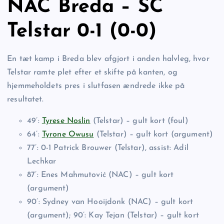
NAC Breda – SC
Telstar 0-1 (0-0)
En tæt kamp i Breda blev afgjort i anden halvleg, hvor
Telstar ramte plet efter et skifte på kanten, og
hjemmeholdets pres i slutfasen ændrede ikke på
resultatet.
49’:
Tyrese Noslin
(Telstar) – gult kort (foul)
64’:
Tyrone Owusu
(Telstar) – gult kort (argument)
77’: 0-1 Patrick Brouwer (Telstar), assist: Adil
Lechkar
87’: Enes Mahmutović (NAC) – gult kort
(argument)
90’: Sydney van Hooijdonk (NAC) – gult kort
(argument); 90’: Kay Tejan (Telstar) – gult kort