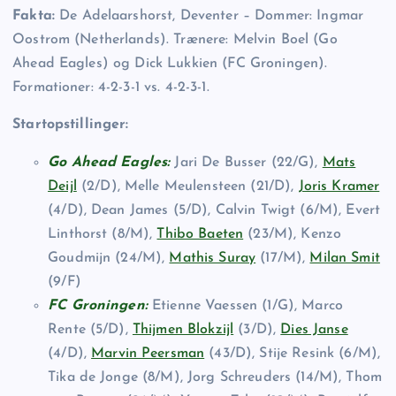
Fakta:
De Adelaarshorst, Deventer – Dommer: Ingmar
Oostrom (Netherlands). Trænere: Melvin Boel (Go
Ahead Eagles) og Dick Lukkien (FC Groningen).
Formationer: 4-2-3-1 vs. 4-2-3-1.
Startopstillinger:
Go Ahead Eagles:
Jari De Busser (22/G),
Mats
Deijl
(2/D), Melle Meulensteen (21/D),
Joris Kramer
(4/D), Dean James (5/D), Calvin Twigt (6/M), Evert
Linthorst (8/M),
Thibo Baeten
(23/M), Kenzo
Goudmijn (24/M),
Mathis Suray
(17/M),
Milan Smit
(9/F)
FC Groningen:
Etienne Vaessen (1/G), Marco
Rente (5/D),
Thijmen Blokzijl
(3/D),
Dies Janse
(4/D),
Marvin Peersman
(43/D), Stije Resink (6/M),
Tika de Jonge (8/M), Jorg Schreuders (14/M), Thom