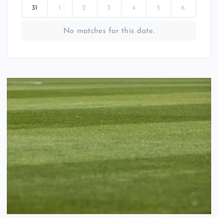
31
1
2
3
4
5
6
No matches for this date.