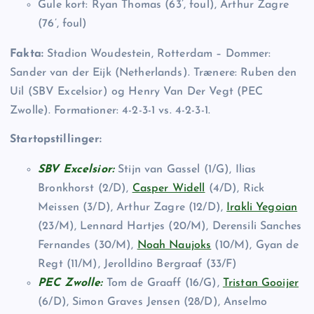
Gule kort: Ryan Thomas (63’, foul), Arthur Zagre
(76’, foul)
Fakta:
Stadion Woudestein, Rotterdam – Dommer:
Sander van der Eijk (Netherlands). Trænere: Ruben den
Uil (SBV Excelsior) og Henry Van Der Vegt (PEC
Zwolle). Formationer: 4-2-3-1 vs. 4-2-3-1.
Startopstillinger:
SBV Excelsior:
Stijn van Gassel (1/G), Ilias
Bronkhorst (2/D),
Casper Widell
(4/D), Rick
Meissen (3/D), Arthur Zagre (12/D),
Irakli Yegoian
(23/M), Lennard Hartjes (20/M), Derensili Sanches
Fernandes (30/M),
Noah Naujoks
(10/M), Gyan de
Regt (11/M), Jerolldino Bergraaf (33/F)
PEC Zwolle:
Tom de Graaff (16/G),
Tristan Gooijer
(6/D), Simon Graves Jensen (28/D), Anselmo