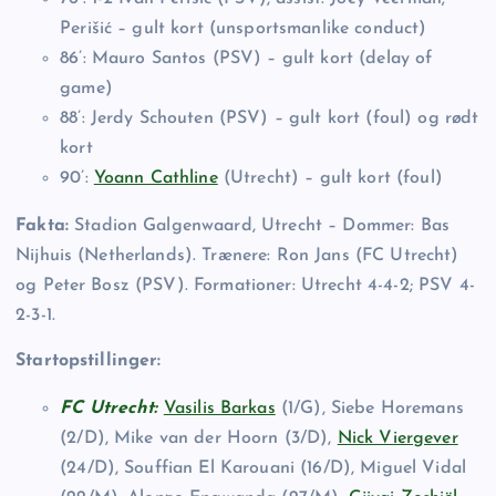
Perišić – gult kort (unsportsmanlike conduct)
86’: Mauro Santos (PSV) – gult kort (delay of
game)
88’: Jerdy Schouten (PSV) – gult kort (foul) og rødt
kort
90’:
Yoann Cathline
(Utrecht) – gult kort (foul)
Fakta:
Stadion Galgenwaard, Utrecht – Dommer: Bas
Nijhuis (Netherlands). Trænere: Ron Jans (FC Utrecht)
og Peter Bosz (PSV). Formationer: Utrecht 4-4-2; PSV 4-
2-3-1.
Startopstillinger:
FC Utrecht:
Vasilis Barkas
(1/G), Siebe Horemans
(2/D), Mike van der Hoorn (3/D),
Nick Viergever
(24/D), Souffian El Karouani (16/D), Miguel Vidal