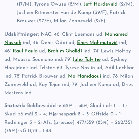
(17/M), Tyrone Owusu (8/M),
Jeff Hardeveld
(2/M),
Jochem Ritmeester van de Kamp (39/F), Patrick
Brouwer (27/F), Milan Zonneveld (9/F)
Udskiftninger:
NAC: 46’ Clint Leemans ud,
Mohamed
Nassoh
ind; 46’ Denis Odoi ud,
Enes Mahmutović
ind;
46’
Raul Paula
ud,
Brahim Ghalidi
ind; 74’ Lewis Holtby
ud, Moussa Soumano ind; 79’
Juho Talvitie
ud, Sydney
Hooijdonk ind. Telstar: 63’ Tyrese Noslin ud, Adil Lechkar
ind; 78’ Patrick Brouwer ud,
Mo Hamdaoui
ind; 78’ Milan
Zonneveld ud, Kay Tejan ind; 79’ Jochem Kamp ud, Dries
Mertens ind.
Statistik:
Boldbesiddelse 62% – 38%; Skud i alt 11 – 11;
Skud på mål 2 – 4; Hjørnespark 8 – 3; Offside 0 – 1;
Redninger 3 – 2; Afs. (præcise) 477/559 (85%) – 262/351
(75%); xG 0,73 – 1,48.