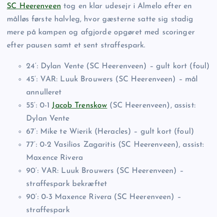
SC Heerenveen
tog en klar udesejr i Almelo efter en
målløs første halvleg, hvor gæsterne satte sig stadig
mere på kampen og afgjorde opgøret med scoringer
efter pausen samt et sent straffespark.
24’: Dylan Vente (SC Heerenveen) – gult kort (foul)
45’: VAR: Luuk Brouwers (SC Heerenveen) – mål
annulleret
55’: 0-1
Jacob Trenskow
(SC Heerenveen), assist:
Dylan Vente
67’: Mike te Wierik (Heracles) – gult kort (foul)
77’: 0-2 Vasilios Zagaritis (SC Heerenveen), assist:
Maxence Rivera
90’: VAR: Luuk Brouwers (SC Heerenveen) –
straffespark bekræftet
90’: 0-3 Maxence Rivera (SC Heerenveen) –
straffespark