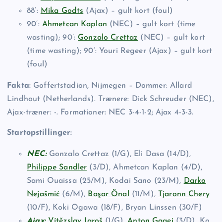
88’:
Mika Godts
(Ajax) – gult kort (foul)
90’:
Ahmetcan Kaplan
(NEC) – gult kort (time
wasting); 90’:
Gonzalo Crettaz
(NEC) – gult kort
(time wasting); 90’: Youri Regeer (Ajax) – gult kort
(foul)
Fakta:
Goffertstadion, Nijmegen – Dommer: Allard
Lindhout (Netherlands). Trænere: Dick Schreuder (NEC),
Ajax-træner: -. Formationer: NEC 3-4-1-2; Ajax 4-3-3.
Startopstillinger:
NEC:
Gonzalo Crettaz (1/G), Eli Dasa (14/D),
Philippe Sandler
(3/D), Ahmetcan Kaplan (4/D),
Sami Ouaissa (25/M), Kodai Sano (23/M),
Darko
Nejašmić
(6/M),
Başar Önal
(11/M),
Tjaronn Chery
(10/F), Koki Ogawa (18/F), Bryan Linssen (30/F)
Ajax:
Vítězslav Jaroš
(1/G),
Anton Gaaei
(3/D), Ko