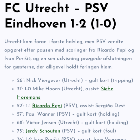
FC Utrecht – PSV
Eindhoven 1-2 (1-0)
Utrecht kom foran i første halvleg, men PSV vendte
opgøret efter pausen med scoringer fra Ricardo Pepi og
Ivan Perišić, og en sen udvisning prægede afslutningen
for gæsterne, der alligevel holdt føringen hjem.
26’: Nick Viergever (Utrecht) – gult kort (tripping)
31’: 1-0 Mike Hoorn (Utrecht), assist:
Siebe
Horemans
52’: 1-1
Ricardo Pepi
(PSV), assist: Sergiño Dest
57’: Paul Wanner (PSV) – gult kort (holding)
68’: Victor Jensen (Utrecht) – gult kort (holding)
73’:
Jerdy Schouten
(PSV) – gult kort (foul)
76’: 1-2 Ivan Perišić (PSV), assist: Joey Veerman;