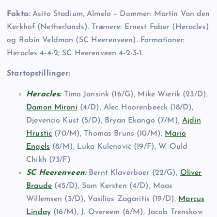
Fakta:
Asito Stadium, Almelo – Dommer: Martin Van den
Kerkhof (Netherlands). Trænere: Ernest Faber (Heracles)
og Robin Veldman (SC Heerenveen). Formationer:
Heracles 4-4-2; SC Heerenveen 4-2-3-1.
Startopstillinger:
Heracles:
Timo Jansink (16/G), Mike Wierik (23/D),
Damon Mirani
(4/D), Alec Hoorenbeeck (18/D),
Djevencio Kust (5/D), Bryan Ekango (7/M),
Ajdin
Hrustic
(70/M), Thomas Bruns (10/M),
Mario
Engels
(8/M), Luka Kulenović (19/F), W. Ould
Chikh (73/F)
SC Heerenveen:
Bernt Klaverboer (22/G),
Oliver
Braude
(45/D), Sam Kersten (4/D), Maas
Willemsen (3/D), Vasilios Zagaritis (19/D),
Marcus
Linday
(16/M), J. Overeem (6/M), Jacob Trenskow