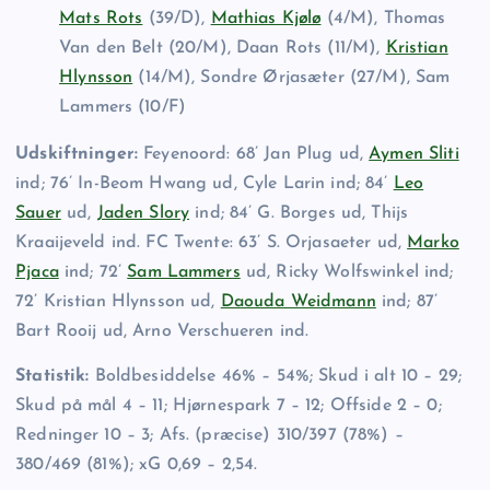
Mats Rots
(39/D),
Mathias Kjølø
(4/M), Thomas
Van den Belt (20/M), Daan Rots (11/M),
Kristian
Hlynsson
(14/M), Sondre Ørjasæter (27/M), Sam
Lammers (10/F)
Udskiftninger:
Feyenoord: 68’ Jan Plug ud,
Aymen Sliti
ind; 76’ In-Beom Hwang ud, Cyle Larin ind; 84’
Leo
Sauer
ud,
Jaden Slory
ind; 84’ G. Borges ud, Thijs
Kraaijeveld ind. FC Twente: 63’ S. Orjasaeter ud,
Marko
Pjaca
ind; 72’
Sam Lammers
ud, Ricky Wolfswinkel ind;
72’ Kristian Hlynsson ud,
Daouda Weidmann
ind; 87’
Bart Rooij ud, Arno Verschueren ind.
Statistik:
Boldbesiddelse 46% – 54%; Skud i alt 10 – 29;
Skud på mål 4 – 11; Hjørnespark 7 – 12; Offside 2 – 0;
Redninger 10 – 3; Afs. (præcise) 310/397 (78%) –
380/469 (81%); xG 0,69 – 2,54.