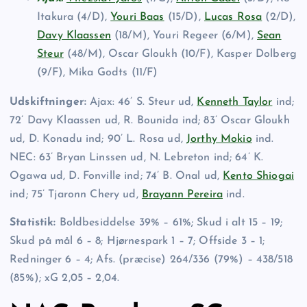
Itakura (4/D),
Youri Baas
(15/D),
Lucas Rosa
(2/D),
Davy Klaassen
(18/M), Youri Regeer (6/M),
Sean
Steur
(48/M), Oscar Gloukh (10/F), Kasper Dolberg
(9/F), Mika Godts (11/F)
Udskiftninger:
Ajax: 46’ S. Steur ud,
Kenneth Taylor
ind;
72’ Davy Klaassen ud, R. Bounida ind; 83’ Oscar Gloukh
ud, D. Konadu ind; 90’ L. Rosa ud,
Jorthy Mokio
ind.
NEC: 63’ Bryan Linssen ud, N. Lebreton ind; 64’ K.
Ogawa ud, D. Fonville ind; 74’ B. Onal ud,
Kento Shiogai
ind; 75’ Tjaronn Chery ud,
Brayann Pereira
ind.
Statistik:
Boldbesiddelse 39% – 61%; Skud i alt 15 – 19;
Skud på mål 6 – 8; Hjørnespark 1 – 7; Offside 3 – 1;
Redninger 6 – 4; Afs. (præcise) 264/336 (79%) – 438/518
(85%); xG 2,05 – 2,04.