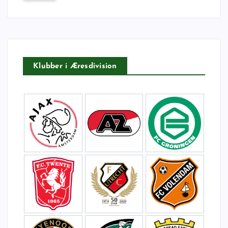
f
t
e
r
:
Klubber i Æresdivision