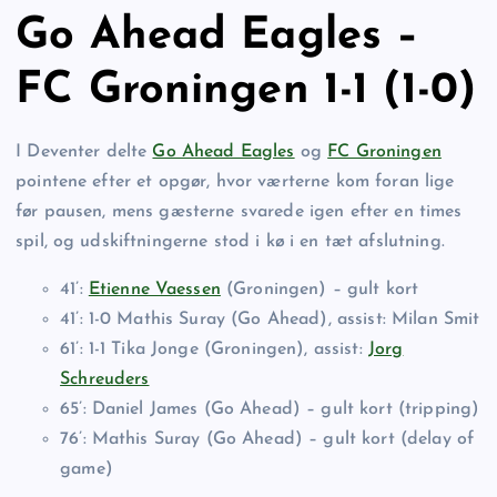
Go Ahead Eagles –
FC Groningen 1-1 (1-0)
I Deventer delte
Go Ahead Eagles
og
FC Groningen
pointene efter et opgør, hvor værterne kom foran lige
før pausen, mens gæsterne svarede igen efter en times
spil, og udskiftningerne stod i kø i en tæt afslutning.
41’:
Etienne Vaessen
(Groningen) – gult kort
41’: 1-0 Mathis Suray (Go Ahead), assist: Milan Smit
61’: 1-1 Tika Jonge (Groningen), assist:
Jorg
Schreuders
65’: Daniel James (Go Ahead) – gult kort (tripping)
76’: Mathis Suray (Go Ahead) – gult kort (delay of
game)