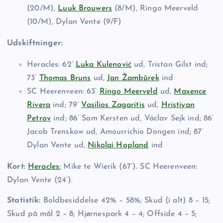
(20/M),
Luuk Brouwers
(8/M), Ringo Meerveld
(10/M), Dylan Vente (9/F)
Udskiftninger:
Heracles: 62’
Luka Kulenović
ud, Tristan Gilst ind;
73’
Thomas Bruns
ud,
Jan Žambůrek
ind
SC Heerenveen: 63’
Ringo Meerveld
ud,
Maxence
Rivera
ind; 79’
Vasilios Zagaritis
ud,
Hristiyan
Petrov
ind; 86’ Sam Kersten ud, Václav Sejk ind; 86’
Jacob Trenskow ud, Amourrichio Dongen ind; 87’
Dylan Vente ud,
Nikolai Hopland
ind
Kort:
Heracles:
Mike te Wierik (67’). SC Heerenveen:
Dylan Vente (24’).
Statistik:
Boldbesiddelse 42% – 58%; Skud (i alt) 8 – 15;
Skud på mål 2 – 8; Hjørnespark 4 – 4; Offside 4 – 5;