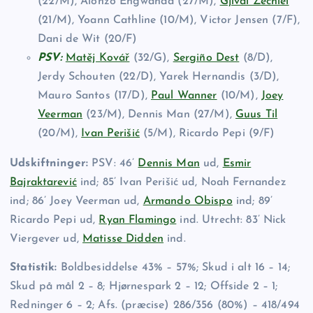
(22/M), Alonzo Engwanda (27/M),
Gjivai Zechiël
(21/M), Yoann Cathline (10/M), Victor Jensen (7/F),
Dani de Wit (20/F)
PSV:
Matěj Kovář
(32/G),
Sergiño Dest
(8/D),
Jerdy Schouten (22/D), Yarek Hernandis (3/D),
Mauro Santos (17/D),
Paul Wanner
(10/M),
Joey
Veerman
(23/M), Dennis Man (27/M),
Guus Til
(20/M),
Ivan Perišić
(5/M), Ricardo Pepi (9/F)
Udskiftninger:
PSV: 46’
Dennis Man
ud,
Esmir
Bajraktarević
ind; 85’ Ivan Perišić ud, Noah Fernandez
ind; 86’ Joey Veerman ud,
Armando Obispo
ind; 89’
Ricardo Pepi ud,
Ryan Flamingo
ind. Utrecht: 83’ Nick
Viergever ud,
Matisse Didden
ind.
Statistik:
Boldbesiddelse 43% – 57%; Skud i alt 16 – 14;
Skud på mål 2 – 8; Hjørnespark 2 – 12; Offside 2 – 1;
Redninger 6 – 2; Afs. (præcise) 286/356 (80%) – 418/494