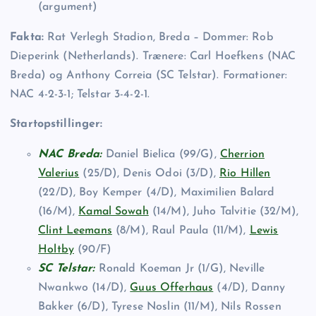
(argument)
Fakta:
Rat Verlegh Stadion, Breda – Dommer: Rob
Dieperink (Netherlands). Trænere: Carl Hoefkens (NAC
Breda) og Anthony Correia (SC Telstar). Formationer:
NAC 4-2-3-1; Telstar 3-4-2-1.
Startopstillinger:
NAC Breda:
Daniel Bielica (99/G),
Cherrion
Valerius
(25/D), Denis Odoi (3/D),
Rio Hillen
(22/D), Boy Kemper (4/D), Maximilien Balard
(16/M),
Kamal Sowah
(14/M), Juho Talvitie (32/M),
Clint Leemans
(8/M), Raul Paula (11/M),
Lewis
Holtby
(90/F)
SC Telstar:
Ronald Koeman Jr (1/G), Neville
Nwankwo (14/D),
Guus Offerhaus
(4/D), Danny
Bakker (6/D), Tyrese Noslin (11/M), Nils Rossen