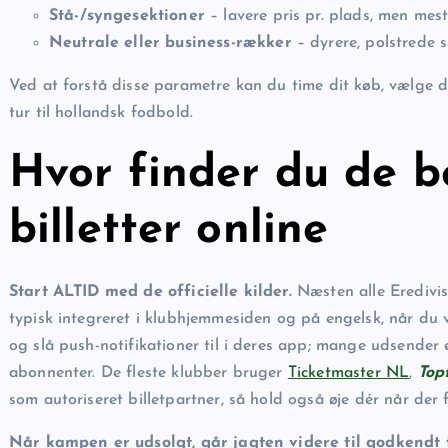
Stå-/syngesektioner
– lavere pris pr. plads, men mes
Neutrale eller business-rækker
– dyrere, polstrede 
Ved at forstå disse parametre kan du time dit køb, vælge 
tur til hollandsk fodbold.
Hvor finder du de be
billetter online
Start ALTID med de officielle kilder.
Næsten alle Eredivis
typisk integreret i klubhjemmesiden og på engelsk, når du 
og slå push-notifikationer til i deres app; mange udsender e
abonnenter. De fleste klubber bruger
Ticketmaster NL
,
Top
som autoriseret billetpartner, så hold også øje dér når der 
Når kampen er udsolgt, går jagten videre til godkendt fa