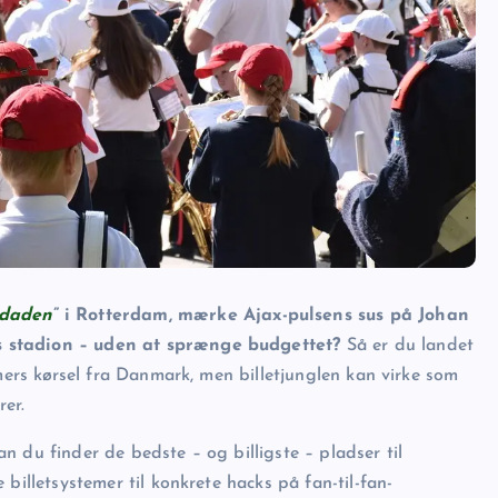
 daden
” i Rotterdam, mærke Ajax-pulsens sus på Johan
s stadion – uden at sprænge budgettet?
Så er du landet
imers kørsel fra Danmark, men billetjunglen kan virke som
er.
an du finder de bedste – og billigste – pladser til
billetsystemer til konkrete hacks på fan-til-fan-