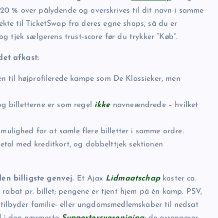
x +20 % over pålydende og overskrives til dit navn i samme
rekte til TicketSwap fra deres egne shops, så du er
g tjek sælgerens trust-score før du trykker “Køb”.
et afkast:
n til højprofilerede kampe som De Klassieker, men
og billetterne er som regel
ikke
navneændrede – hvilket
mulighed for at samle flere billetter i samme ordre.
betal med kreditkort, og dobbelttjek sektionen
n billigste genvej.
Et Ajax
Lidmaatschap
koster ca.
rabat pr. billet; pengene er tjent hjem på én kamp. PSV,
tilbyder familie- eller ungdoms­medlemskaber til nedsat
ind i den nærmeste
Supportersvereniging
; de arrangerer