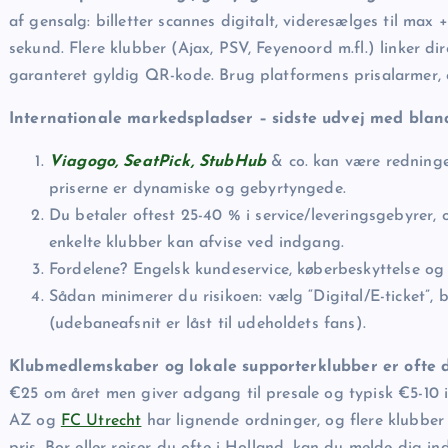
af gensalg: billetter scannes digitalt, videresælges til ma
sekund. Flere klubber (Ajax, PSV, Feyenoord m.fl.) linker di
garanteret gyldig QR-kode. Brug platformens prisalarmer, o
Internationale markedspladser – sidste udvej med bland
Viagogo, SeatPick, StubHub
& co. kan være redninge
priserne er dynamiske og gebyrtyngede.
Du betaler oftest 25-40 % i service/leveringsgebyrer, 
enkelte klubber kan afvise ved indgang.
Fordelene? Engelsk kundeservice, køber­beskyttelse og 
Sådan minimerer du risikoen: vælg “Digital/E-ticket”, 
(udebaneafsnit er låst til udeholdets fans).
Klubmedlemskaber og lokale supporterklubber er ofte de
€25 om året men giver adgang til presale og typisk €5-10 i 
AZ og
FC Utrecht
har lignende ordninger, og flere klubber 
pris. Bor eller rejser du ofte i Holland, kan du melde dig 