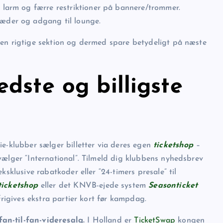
t larm og færre restriktioner på bannere/trommer.
sæder og adgang til lounge.
den rigtige sektion og dermed spare betydeligt på næste
dste og billigste
ie-klubber sælger billetter via deres egen
ticketshop
–
vælger “International”. Tilmeld dig klubbens nyhedsbrev
ksklusive rabatkoder eller “24-timers presale” til
ticketshop
eller det KNVB-ejede system
Seasonticket
frigives ekstra partier kort før kampdag.
n-til-fan-videre­salg.
I Holland er
TicketSwap
kongen