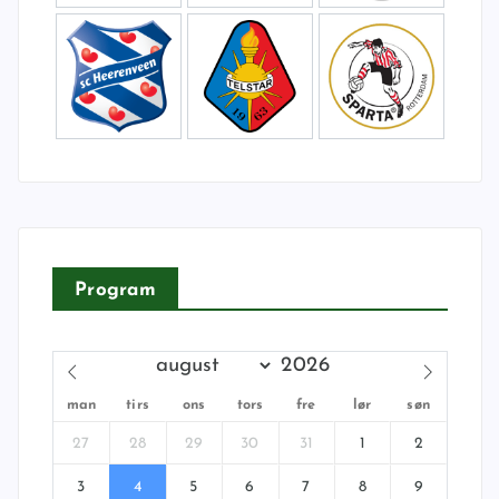
Program
man
tirs
ons
tors
fre
lør
søn
27
28
29
30
31
1
2
3
4
5
6
7
8
9