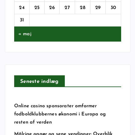
24
25
26
27
28
29
30
31
« maj
Seneste indlæg
Online casino sponsorater omformer
fodboldklubbernes økonomi i Europa og
resten af verden
Målrige opgør og sene vendinger: Overblik