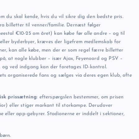
som du skal kende, hvis du vil sikre dig den bedste pris.
 billetter til venner/familie. Dernæst følger
estal €10-25 om året) kan købe før alle andre – og til
 eller byderbyer, kræves der ligefrem medlemskab for
er, kan alle købe, men der er som regel færre billetter
på, at nogle klubber – især Ajax, Feyenoord og PSV –
en, og ved indgang kan der foretages ID-kontrol.
ets organiserede fans og sælges via deres egen klub, ofte
sk prissætning
: efterspørgslen bestemmer, om prisen
r) eller stiger markant til storkampe. Derudover
e eller app-gebyrer. Stadionerne er inddelt i sektioner,
 børn.