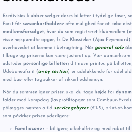
Eredivisies klubber sælger deres billetter i tydelige faser, 
Først får
sæsonkortholdere
ofte mulighed for at købe ekstra
medlemsforsalget
, hvor du som registreret klubmedlem (me
visse højspændte opgør, fx De Klassieker (Ajax-Feyenoord)
overhovedet at komme i betragtning. Når
general sale
åbn
tilbage og priserne kan være justeret op. Vær opmærksom 
udsteder
personlige billetter
; dit navn printes på billett
Udebaneafsnit (
away section
) er udelukkende for udehold
med bus- eller togpakker af sikkerhedshensyn.
Når du sammenligner priser, skal du tage højde for
dynami
falder mod kampdag (lavprofiltopgør som Cambuur-Excelsio
pålægges næsten altid
servicegebyrer
(€1-5), print-at-hom
som påvirker prisen yderligere:
Familiezoner
– billigere, alkoholfrie og med rabat til