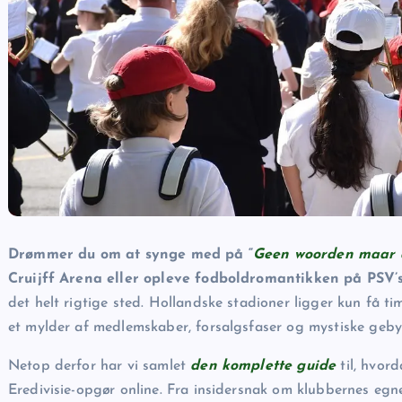
Drømmer du om at synge med på “
Geen woorden maar
Cruijff Arena eller opleve fodboldromantikken på PSV’
det helt rigtige sted. Hollandske stadioner ligger kun få t
et mylder af medlemskaber, forsalgsfaser og mystiske gebyr
Netop derfor har vi samlet
den komplette guide
til, hvord
Eredivisie-opgør online. Fra insidersnak om klubbernes egne 