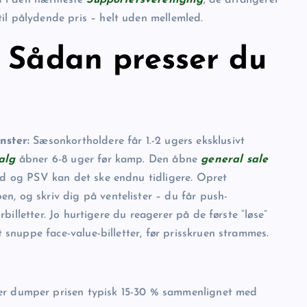
il pålydende pris – helt uden mellemled.
: Sådan presser du
nster:
Sæsonkortholdere får 1.-2 ugers eksklusivt
alg
åbner 6-8 uger før kamp. Den åbne
general sale
ord og PSV kan det ske endnu tidligere. Opret
n, og skriv dig på ventelister – du får push-
r­billetter. Jo hurtigere du reagerer på de første “løse”
t snuppe face-value-billetter, før prisskruen strammes.
her dumper prisen typisk 15-30 % sammenlignet med