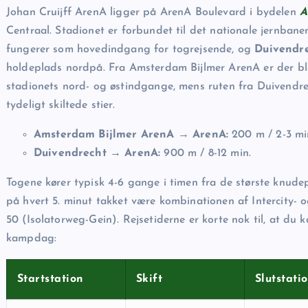
Johan Cruijff ArenA ligger på ArenA Boulevard i bydelen
A
Centraal. Stadionet er forbundet til det nationale jernbanen
fungerer som hovedindgang for togrejsende, og
Duivendr
holdeplads nordpå. Fra Amsterdam Bijlmer ArenA er der bl
stadionets nord- og østindgange, mens ruten fra Duivendr
tydeligt skiltede stier.
Amsterdam Bijlmer ArenA → ArenA:
200 m / 2-3 mi
Duivendrecht → ArenA:
900 m / 8-12 min.
Togene kører typisk 4-6 gange i timen fra de største knud
på hvert 5. minut takket være kombinationen af Intercity- 
50 (Isolatorweg-Gein). Rejsetiderne er korte nok til, at du
kampdag:
Startstation
Skift
Slutstati