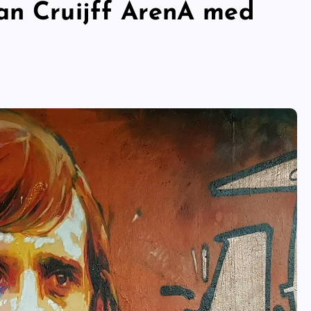
an Cruijff ArenA med