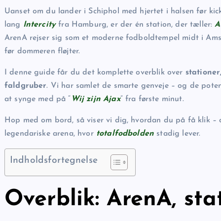
Uanset om du lander i Schiphol med hjertet i halsen før kick
lang
Intercity
fra Hamburg, er der én station, der tæller:
A
ArenA rejser sig som et moderne fodboldtempel midt i Am
før dommeren fløjter.
I denne guide får du det komplette overblik over
stationer
faldgruber
. Vi har samlet de smarte genveje – og de poten
at synge med på “
Wij zijn Ajax
” fra første minut.
Hop med om bord, så viser vi dig, hvordan du på få klik –
legendariske arena, hvor
totalfodbolden
stadig lever.
Indholdsfortegnelse
Overblik: ArenA, sta