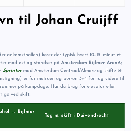
n til Johan Cruijff
er ankomsthallen) kører der typisk hvert 10.-15. minut et
tter mod øst og standser på
Amsterdam Bijlmer ArenA
;
er
Sprinter
mod Amsterdam Centraal/Almere og skifte ét
omstigning) er for metroen og perron 3+4 for tog videre til
ogrammer på kampdage. Har du brug for elevator eller
t gå ved skift.
iphol → Bijlmer
Tog m. skift i Duivendrecht