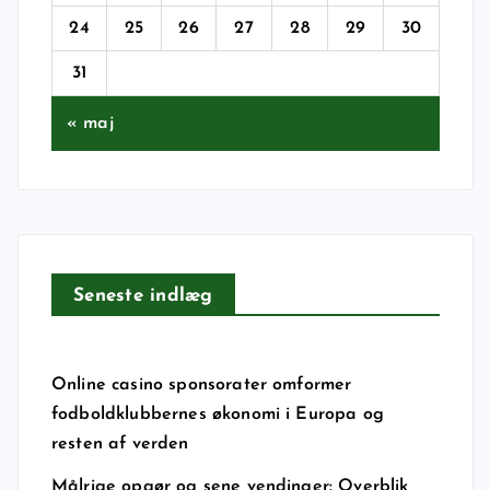
24
25
26
27
28
29
30
31
« maj
Seneste indlæg
Online casino sponsorater omformer
fodboldklubbernes økonomi i Europa og
resten af verden
Målrige opgør og sene vendinger: Overblik