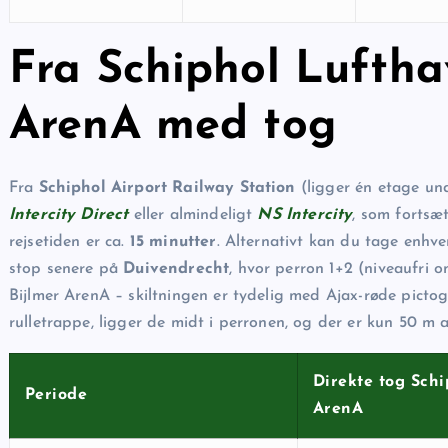
Fra Schiphol Lufthav
ArenA med tog
Fra
Schiphol Airport Railway Station
(ligger én etage und
Intercity Direct
eller almindeligt
NS Intercity
, som fortsæ
rejsetiden er ca.
15 minutter
. Alternativt kan du tage enhv
stop senere på
Duivendrecht
, hvor perron 1+2 (niveaufri 
Bijlmer ArenA – skiltningen er tydelig med Ajax-røde pict
rulletrappe, ligger de midt i perronen, og der er kun 50 m a
Direkte tog Sch
Periode
ArenA