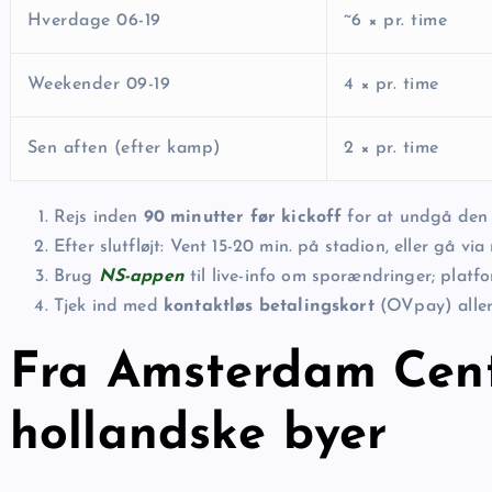
Hverdage 06-19
~6 × pr. time
Weekender 09-19
4 × pr. time
Sen aften (efter kamp)
2 × pr. time
Rejs inden
90 minutter før kickoff
for at undgå den v
Efter slutfløjt: Vent 15-20 min. på stadion, eller gå vi
Brug
NS-appen
til live-info om sporændringer; platf
Tjek ind med
kontaktløs betalingskort
(OVpay) aller
Fra Amsterdam Cent
hollandske byer