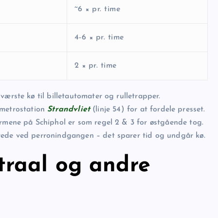
~6 × pr. time
4-6 × pr. time
2 × pr. time
ærste kø til billetautomater og rulletrapper.
a metrostation
Strandvliet
(linje 54) for at fordele presset.
ormene på Schiphol er som regel 2 & 3 for østgående tog.
ede ved perronindgangen – det sparer tid og undgår kø.
raal og andre