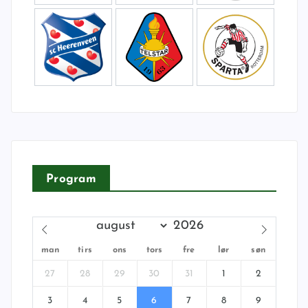
Program
man
tirs
ons
tors
fre
lør
søn
27
28
29
30
31
1
2
3
4
5
6
7
8
9