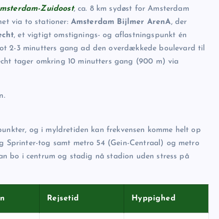
msterdam-Zuidoost
, ca. 8 km sydøst for Amsterdam
et via to stationer:
Amsterdam Bijlmer ArenA
, der
echt
, et vigtigt omstignings- og aflastningspunkt én
ot 2-3 minutters gang ad den overdækkede boulevard til
echt tager omkring 10 minutters gang (900 m) via
n.
epunkter, og i myldretiden kan frekvensen komme helt op
og Sprinter-tog samt metro 54 (Gein-Centraal) og metro
 kan bo i centrum og stadig nå stadion uden stress på
on
Rejsetid
Hyppighed