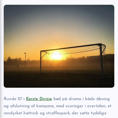
Runde 27 i
Eerste Divisie
bød på drama i både åbning
og afslutning af kampene, med scoringer i overtiden, et
rendyrket hattrick og straffespark, der satte tydelige