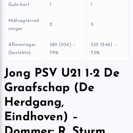
Gule kort
1
1
Målvogterred
2
5
ninger
Afleveringer
383 (304) –
335 (246) –
(korrekte)
79%
73%
Jong PSV U21 1-2 De
Graafschap (De
Herdgang,
Eindhoven) –
Dommer: R. Sturm