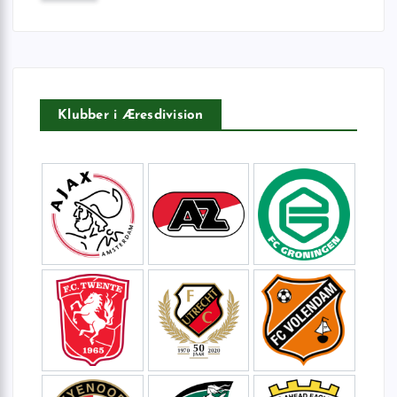
f
t
e
r
:
Klubber i Æresdivision