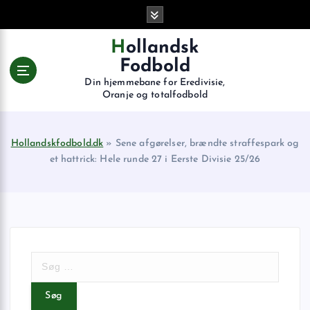
G
å
t
Hollandsk
i
Fodbold
l
Din hjemmebane for Eredivisie,
i
Oranje og totalfodbold
n
d
h
Hollandskfodbold.dk
»
Sene afgørelser, brændte straffespark og
o
et hattrick: Hele runde 27 i Eerste Divisie 25/26
l
d
S
ø
g
e