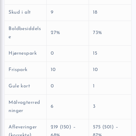
Skud i alt
9
18
Boldbesiddels
27%
73%
e
Hjørnespark
0
15
Frispark
10
10
Gule kort
0
1
Målvogterred
6
3
ninger
Afleveringer
219 (150) –
575 (501) –
(korrekte)
68%
87%