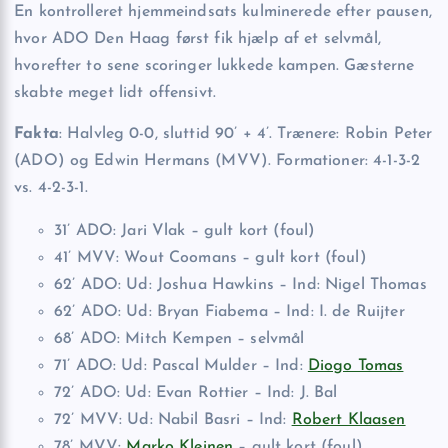
En kontrolleret hjemmeindsats kulminerede efter pausen,
hvor ADO Den Haag først fik hjælp af et selvmål,
hvorefter to sene scoringer lukkede kampen. Gæsterne
skabte meget lidt offensivt.
Fakta
: Halvleg 0-0, sluttid 90’ + 4’. Trænere: Robin Peter
(ADO) og Edwin Hermans (MVV). Formationer: 4-1-3-2
vs. 4-2-3-1.
31’ ADO: Jari Vlak – gult kort (foul)
41’ MVV: Wout Coomans – gult kort (foul)
62’ ADO: Ud: Joshua Hawkins – Ind: Nigel Thomas
62’ ADO: Ud: Bryan Fiabema – Ind: I. de Ruijter
68’ ADO: Mitch Kempen – selvmål
71’ ADO: Ud: Pascal Mulder – Ind:
Diogo Tomas
72’ ADO: Ud: Evan Rottier – Ind: J. Bal
72’ MVV: Ud: Nabil Basri – Ind:
Robert Klaasen
78’ MVV:
Marko Kleinen
– gult kort (foul)