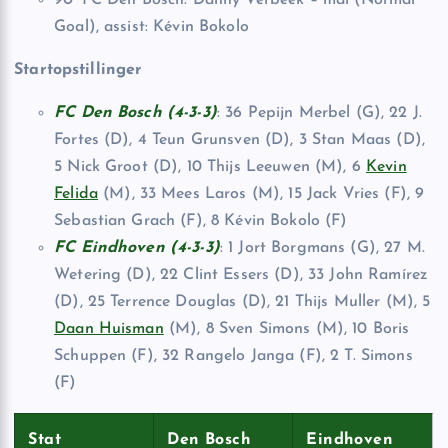
90’ FC Den Bosch: Danny Verbeek – mål (Normal
Goal), assist: Kévin Bokolo
Startopstillinger
FC Den Bosch (4-3-3)
: 36 Pepijn Merbel (G), 22 J.
Fortes (D), 4 Teun Grunsven (D), 3 Stan Maas (D),
5 Nick Groot (D), 10 Thijs Leeuwen (M), 6
Kevin
Felida
(M), 33 Mees Laros (M), 15 Jack Vries (F), 9
Sebastian Grach (F), 8 Kévin Bokolo (F)
FC Eindhoven (4-3-3)
: 1 Jort Borgmans (G), 27 M.
Wetering (D), 22 Clint Essers (D), 33 John Ramírez
(D), 25 Terrence Douglas (D), 21 Thijs Muller (M), 5
Daan Huisman
(M), 8 Sven Simons (M), 10 Boris
Schuppen (F), 32 Rangelo Janga (F), 2 T. Simons
(F)
Stat
Den Bosch
Eindhoven