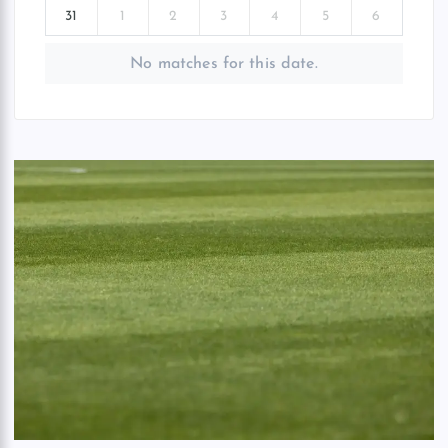
31
1
2
3
4
5
6
No matches for this date.