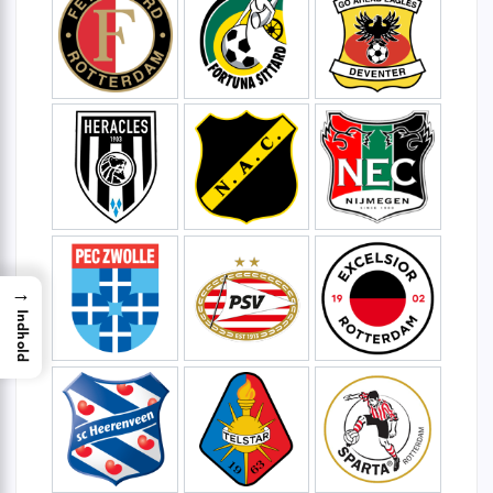
→
Indhold