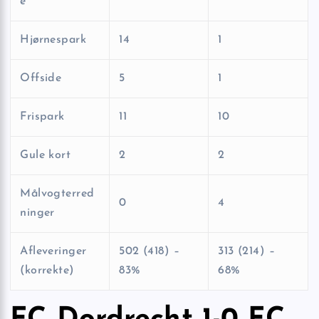
e
Hjørnespark
14
1
Offside
5
1
Frispark
11
10
Gule kort
2
2
Målvogterred
0
4
ninger
Afleveringer
502 (418) –
313 (214) –
(korrekte)
83%
68%