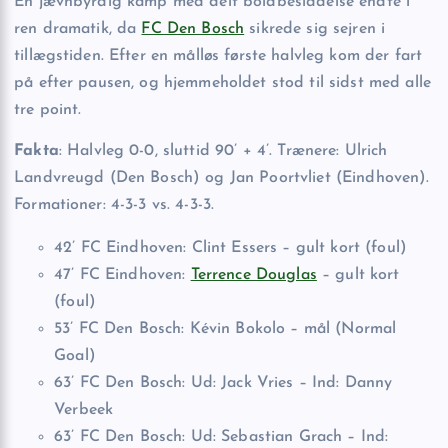
En jævnbyrdig kamp med delt boldbesiddelse endte i
ren dramatik, da
FC Den Bosch
sikrede sig sejren i
tillægstiden. Efter en målløs første halvleg kom der fart
på efter pausen, og hjemmeholdet stod til sidst med alle
tre point.
Fakta
: Halvleg 0-0, sluttid 90’ + 4’. Trænere: Ulrich
Landvreugd (Den Bosch) og Jan Poortvliet (Eindhoven).
Formationer: 4-3-3 vs. 4-3-3.
42’ FC Eindhoven: Clint Essers – gult kort (foul)
47’ FC Eindhoven:
Terrence Douglas
– gult kort
(foul)
53’ FC Den Bosch: Kévin Bokolo – mål (Normal
Goal)
63’ FC Den Bosch: Ud: Jack Vries – Ind: Danny
Verbeek
63’ FC Den Bosch: Ud: Sebastian Grach – Ind: