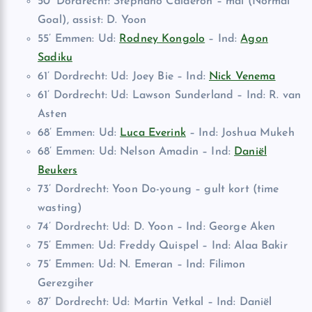
50’ Dordrecht: Stephano Calderón – mål (Normal
Goal), assist: D. Yoon
55’ Emmen: Ud:
Rodney Kongolo
– Ind:
Agon
Sadiku
61’ Dordrecht: Ud: Joey Bie – Ind:
Nick Venema
61’ Dordrecht: Ud: Lawson Sunderland – Ind: R. van
Asten
68’ Emmen: Ud:
Luca Everink
– Ind: Joshua Mukeh
68’ Emmen: Ud: Nelson Amadin – Ind:
Daniël
Beukers
73’ Dordrecht: Yoon Do-young – gult kort (time
wasting)
74’ Dordrecht: Ud: D. Yoon – Ind: George Aken
75’ Emmen: Ud: Freddy Quispel – Ind: Alaa Bakir
75’ Emmen: Ud: N. Emeran – Ind: Filimon
Gerezgiher
87’ Dordrecht: Ud: Martin Vetkal – Ind: Daniël