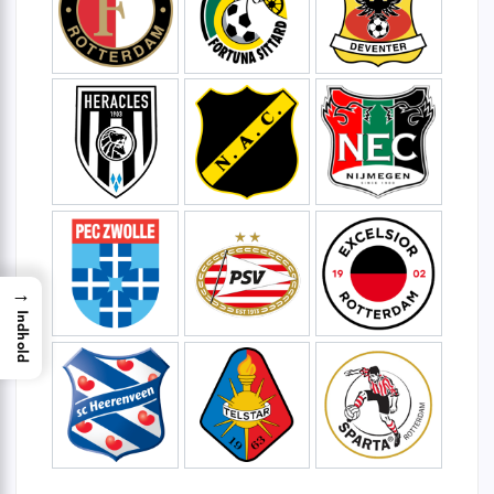
→
Indhold