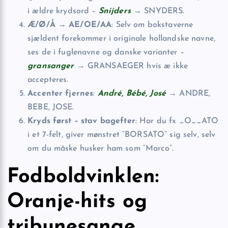
i ældre krydsord –
Snijders
→ SNYDERS.
Æ/Ø/Å → AE/OE/AA
: Selv om bokstaverne
sjældent forekommer i originale hollandske navne,
ses de i fuglenavne og danske varianter –
gransanger
→ GRANSAEGER hvis æ ikke
accepteres.
Accenter fjernes
:
André, Bébé, José
→ ANDRE,
BEBE, JOSE.
Kryds først – stav bagefter
: Har du fx _O__ATO
i et 7-felt, giver mønstret “BORSATO” sig selv, selv
om du måske husker ham som “Marco”.
Fodboldvinklen:
Oranje-hits og
tribunesange