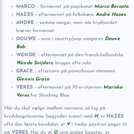
MARCO
– fornavnet på popikonet
Marco Borsato
.
HAZES
– efternavnet på folkekære
André Hazes
.
ANDRE
– samme sanger, men når krydsordet
kræver fornavnet.
DOUWE
– som i country/pop-sangeren
Douwe
Bob
.
WENDE
– efternavnet på den fransk-hollandske
Wende Snijders
; bruges ofte solo.
GRACE
– efternavn på powerhouse-stemmen
Glennis Grace
.
VERES
– efternavnet på 70’er-stjernen
Mariska
Veres
fra Shocking Blue.
Når du skal vælge imellem navnene, så kig på
krydsbogstaverne: begynder svaret med
H
, er
HAZES
ofte den første kandidat; et
V
i tredje position peger tit
på
VERES
. Har du et
O
som anden bogstav, er