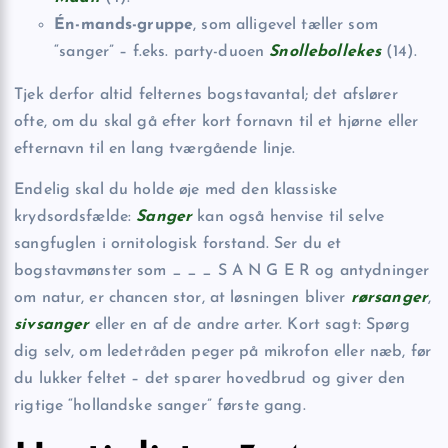
Én-mands-gruppe
, som alligevel tæller som
“sanger” – f.eks. party-duoen
Snollebollekes
(14).
Tjek derfor altid felternes bogstavantal; det afslører
ofte, om du skal gå efter kort fornavn til et hjørne eller
efternavn til en lang tværgående linje.
Endelig skal du holde øje med den klassiske
krydsordsfælde:
Sanger
kan også henvise til selve
sangfuglen i ornitologisk forstand. Ser du et
bogstavmønster som _ _ _ S A N G E R og antydninger
om natur, er chancen stor, at løsningen bliver
rørsanger
,
sivsanger
eller en af de andre arter. Kort sagt: Spørg
dig selv, om ledetråden peger på mikrofon eller næb, før
du lukker feltet – det sparer hovedbrud og giver den
rigtige “hollandske sanger” første gang.