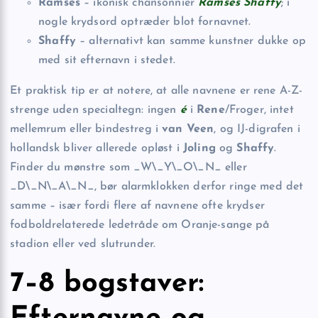
Ramses
– ikonisk chansonnier
Ramses Shaffy
; i
nogle krydsord optræder blot fornavnet.
Shaffy
– alternativt kan samme kunstner dukke op
med sit efternavn i stedet.
Et praktisk tip er at notere, at alle navnene er rene A-Z-
strenge uden specialtegn: ingen
é
i
Rene
/Froger, intet
mellemrum eller bindestreg i
van Veen
, og IJ-digrafen i
hollandsk bliver allerede opløst i
Joling
og
Shaffy
.
Finder du mønstre som _W\_Y\_O\_N_ eller
_D\_N\_A\_N_, bør alarmklokken derfor ringe med det
samme – især fordi flere af navnene ofte krydser
fodboldrelaterede ledetråde om Oranje-sange på
stadion eller ved slutrunder.
7–8 bogstaver: