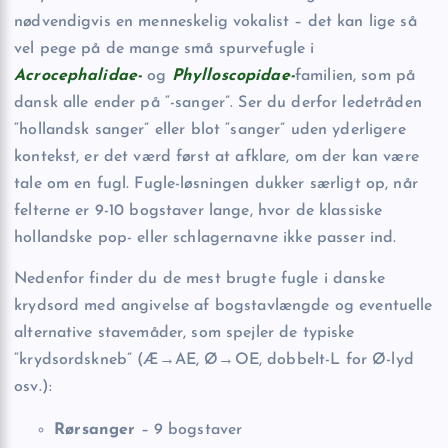
nødvendigvis en menneskelig vokalist – det kan lige så
vel pege på de mange små spurvefugle i
Acrocephalidae-
og
Phylloscopidae-
familien, som på
dansk alle ender på “-sanger”. Ser du derfor ledetråden
“hollandsk sanger” eller blot “sanger” uden yderligere
kontekst, er det værd først at afklare, om der kan være
tale om en fugl. Fugle-løsningen dukker særligt op, når
felterne er 9-10 bogstaver lange, hvor de klassiske
hollandske pop- eller schlagernavne ikke passer ind.
Nedenfor finder du de mest brugte fugle i danske
krydsord med angivelse af bogstavlængde og eventuelle
alternative stavemåder, som spejler de typiske
“krydsordskneb” (Æ→AE, Ø→OE, dobbelt-L for Ø-lyd
osv.):
Rørsanger
– 9 bogstaver