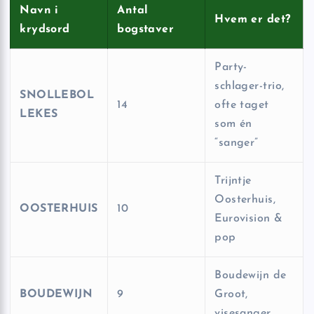
Navn i
Antal
Hvem er det?
krydsord
bogstaver
Party-
schlager-trio,
SNOLLEBOL
14
ofte taget
LEKES
som én
“sanger”
Trijntje
Oosterhuis,
OOSTERHUIS
10
Eurovision &
pop
Boudewijn de
BOUDEWIJN
9
Groot,
visesanger