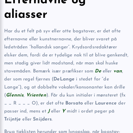
Efternavne og
aliasser
Har du et felt på syv eller otte bogstaver, er det ofte
efternavne eller kunstner­navne, der bliver svaret på
ledetråden “hollandsk sanger”. Krydsordsredaktører
elsker dem, fordi de er tydelige nok til at blive genkendt,
men stadig giver lidt modstand, når man skal huske
stavemåden. Bemærk især præfikser som
De
eller
van
,
der som regel fjernes (
DeLange
i stedet for “de
Lange”), og at dobbelte vokaler/konsonanter kan drille
(
Glennis
,
Vrienten
). Får du kun initialer i mønsteret (fx
_ _ R _ _ _ O), er det ofte
Borsato
eller
Laurence
der
passer ind, mens et
J
eller
Y
midt i ordet peger på
Trijntje
eller
Snijders
.
Brug tjeklisten herunder som lynopslag, når bogstav­