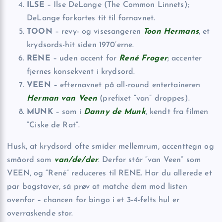
ILSE
– Ilse DeLange (The Common Linnets);
DeLange forkortes tit til fornavnet.
TOON
– revy- og visesangeren
Toon Hermans
, et
krydsords-hit siden 1970’erne.
RENE
– uden accent for
René Froger
; accenter
fjernes konsekvent i krydsord.
VEEN
– efternavnet på all-round entertaineren
Herman van Veen
(prefixet “van” droppes).
MUNK
– som i
Danny de Munk
, kendt fra filmen
“Ciske de Rat”.
Husk, at krydsord ofte smider mellemrum, accenttegn og
småord som
van/de/der
. Derfor står “van Veen” som
VEEN, og “René” reduceres til RENE. Har du allerede et
par bogstaver, så prøv at matche dem mod listen
ovenfor – chancen for bingo i et 3-4-felts hul er
overraskende stor.