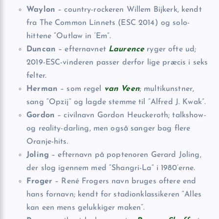
Waylon
– country-rockeren Willem Bijkerk, kendt
fra The Common Linnets (ESC 2014) og solo-
hittene “Outlaw in ‘Em”.
Duncan
– efternavnet
Laurence
ryger ofte ud;
2019-ESC-vinderen passer derfor lige præcis i seks
felter.
Herman
– som regel
van Veen
; multikunstner,
sang “Opzij” og lagde stemme til “Alfred J. Kwak”.
Gordon
– civilnavn Gordon Heuckeroth; talkshow-
og reality-darling, men også sanger bag flere
Oranje-hits.
Joling
– efternavn på poptenoren Gerard Joling,
der slog igennem med “Shangri-La” i 1980’erne.
Froger
– René Frogers navn bruges oftere end
hans fornavn; kendt for stadionklassikeren “Alles
kan een mens gelukkiger maken”.