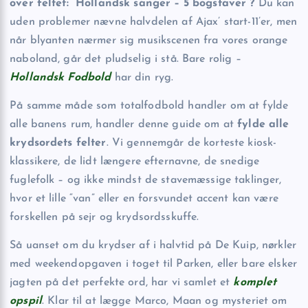
over feltet: “Hollandsk sanger – 5 bogstaver”?
Du kan
uden problemer nævne halvdelen af Ajax’ start-11’er, men
når blyanten nærmer sig musikscenen fra vores orange
naboland, går det pludselig i stå. Bare rolig –
Hollandsk Fodbold
har din ryg.
På samme måde som totalfodbold handler om at fylde
alle banens rum, handler denne guide om at
fylde alle
krydsordets felter
. Vi gennemgår de korteste kiosk-
klassikere, de lidt længere efternavne, de snedige
fuglefolk – og ikke mindst de stavemæssige taklinger,
hvor et lille “van” eller en forsvundet accent kan være
forskellen på sejr og krydsordsskuffe.
Så uanset om du krydser af i halvtid på De Kuip, nørkler
med weekendopgaven i toget til Parken, eller bare elsker
jagten på det perfekte ord, har vi samlet et
komplet
opspil
. Klar til at lægge Marco, Maan og mysteriet om