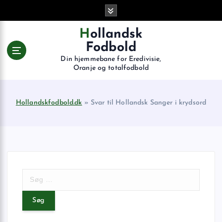
G
å
t
Hollandsk
i
Fodbold
l
Din hjemmebane for Eredivisie,
i
Oranje og totalfodbold
n
d
h
Hollandskfodbold.dk
»
Svar til Hollandsk Sanger i krydsord
o
l
d
S
ø
g
e
f