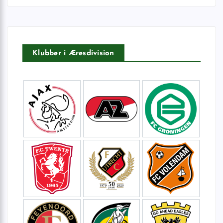
t
e
r
:
Klubber i Æresdivision