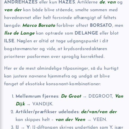
ANDREHAZES
eller kun
HAZES
. Artiklerne
de
,
van
og
van der
kan både blive stående, smelte sammen med
hovednavnet eller helt forsvinde afhængigt af feltets
længde:
Marco Borsato
forbliver oftest
BORSATO
, men
Ilse de Lange
kan optræde som
DELANGE
eller blot
ILSE
. Nøglen er altid at tage udgangspunkt i dit
bogstavmønster og vide, at krydsordsredaktøren
prioriterer pasformen over sproglig korrekthed.
Her er de mest almindelige tilpasninger, så du hurtigt
kan justere navnene hjemmefra og undgå at blive
fanget af eksotiske konsonant-kombinationer:
Mellemrum fjernes
:
De Groot
→
DEGROOT
,
Van
Dijk
→ VANDIJK.
Artikler/præfikser udelades
:
de/van/van der
kan skippes helt –
van der Veen
→ VEEN.
IJ → Y
: IJ-diftongen skrives undertiden som Y, især