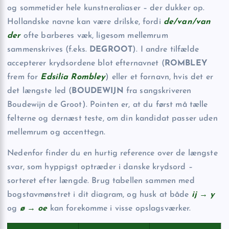
og sommetider hele kunstner­aliaser – der dukker op.
Hollandske navne kan være drilske, fordi
de/van/van
der
ofte barberes væk, ligesom mellemrum
sammenskrives (f.eks.
DEGROOT
). I andre tilfælde
accepterer krydsordene blot efternavnet (
ROMBLEY
frem for
Edsilia Rombley
) eller et fornavn, hvis det er
det længste led (
BOUDEWIJN
fra sangskriveren
Boudewijn de Groot). Pointen er, at du først må tælle
felterne og dernæst teste, om din kandidat passer uden
mellemrum og accenttegn.
Nedenfor finder du en hurtig reference over de længste
svar, som hyppigst optræder i danske krydsord –
sorteret efter længde. Brug tabellen sammen med
bogstav­mønstret i dit diagram, og husk at både
ij → y
og
ø → oe
kan forekomme i visse opslagsværker.