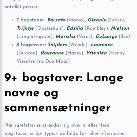
antallet passer:
7 bogstaver:
Borsato
(Marco),
Glennis
(Grace),
Trijntje
(Oosterhuis),
Edsilia
(Rombley),
Nielson
(sanger/rapper),
Mariska
(Veres),
DeLange
(Ilse)
8 bogstaver:
Snijders
(Wende),
Laurence
(Duncan),
Roxeanne
(Hazes),
Vrienten
(Henny
Vrienten fra Doe Maar)
9+ bogstaver: Lange
navne og
sammensætninger
Når rutefelterne strækker sig over ni eller flere
bogstaver, er det typisk de fulde for- eller efternavne –