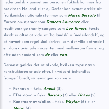
nederlandsk – uanset om personen faktisk kommer fra
provinsen Holland eller ej. Derfor kan svaret dække alt
fra ikoniske nationale stemmer som
Marco Borsato
til
Eurovision-stjerner som
Duncan Laurence
eller
traditionsrige shanty-sangere som
Lee Towers
. Første
skridt er altså at vide, at “hollandsk” = “nederlandsk”, og
at navnet som regel skal skrives, som det ville optræde i
en dansk avis: uden accenter, med mellemrum fjernet og
ofte uden småord som
de
eller
van
.
Dernæst gælder det at afkode,
hvilken type navn
konstruktøren er ude efter. I krydsord behandles
“sanger” bredt, så løsningen kan være:
Fornavn
– f.eks.
Anouk
(5).
Efternavn
– f.eks.
Borsato
(7) eller
Hazes
(5).
Kunstnernavn/alias
– f.eks.
Waylon
(6) eller
Maan
(4).