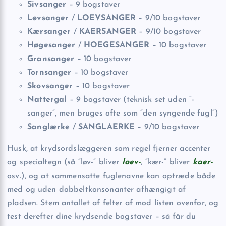
Sivsanger
– 9 bogstaver
Løvsanger
/
LOEVSANGER
– 9/10 bogstaver
Kærsanger
/
KAERSANGER
– 9/10 bogstaver
Høgesanger
/
HOEGESANGER
– 10 bogstaver
Gransanger
– 10 bogstaver
Tornsanger
– 10 bogstaver
Skovsanger
– 10 bogstaver
Nattergal
– 9 bogstaver (teknisk set uden “-
sanger”, men bruges ofte som “den syngende fugl”)
Sanglærke
/
SANGLAERKE
– 9/10 bogstaver
Husk, at krydsordslæggeren som regel fjerner accenter
og specialtegn (så “løv-” bliver
loev-
, “kær-” bliver
kaer-
osv.), og at sammensatte fuglenavne kan optræde både
med og uden dobbeltkonsonanter afhængigt af
pladsen. Stem antallet af felter af mod listen ovenfor, og
test derefter dine krydsende bogstaver – så får du