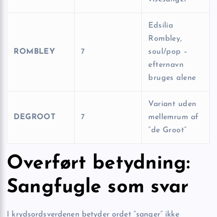
Edsilia
Rombley,
ROMBLEY
7
soul/pop –
efternavn
bruges alene
Variant uden
DEGROOT
7
mellemrum af
“de Groot”
Overført betydning:
Sangfugle som svar
I krydsordsverdenen betyder ordet “sanger” ikke