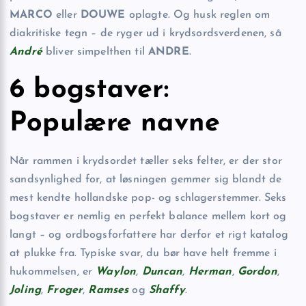
MARCO
eller
DOUWE
oplagte. Og husk reglen om
diakritiske tegn – de ryger ud i krydsordsverdenen, så
André
bliver simpelthen til
ANDRE
.
6 bogstaver:
Populære navne
Når rammen i krydsordet tæller seks felter, er der stor
sandsynlighed for, at løsningen gemmer sig blandt de
mest kendte hollandske pop- og schlagerstemmer. Seks
bogstaver er nemlig en perfekt balance mellem kort og
langt – og ordbogsforfattere har derfor et rigt katalog
at plukke fra. Typiske svar, du bør have helt fremme i
hukommelsen, er
Waylon
,
Duncan
,
Herman
,
Gordon
,
Joling
,
Froger
,
Ramses
og
Shaffy
.